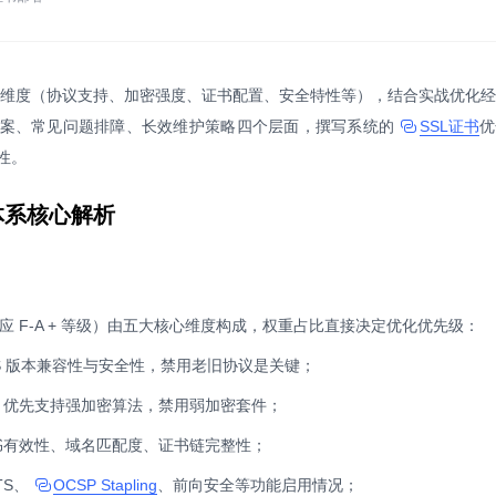
的核心维度（协议支持、加密强度、证书配置、安全特性等），结合实战优化
案、常见问题排障、长效维护策略四个层面，撰写系统的
SSL证书
优
性。
分体系核心解析
 分，对应 F-A + 等级）由五大核心维度构成，权重占比直接决定优化优先级：
LS 版本兼容性与安全性，禁用老旧协议是关键；
：
优先支持强加密算法，禁用弱加密套件；
书有效性、域名匹配度、证书链完整性；
TS、
OCSP Stapling
、前向安全等功能启用情况；