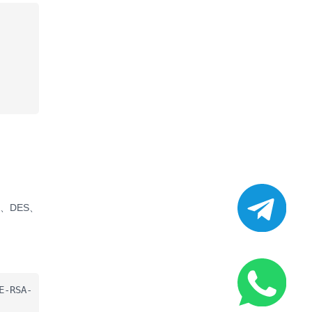
4、DES、
E-RSA-