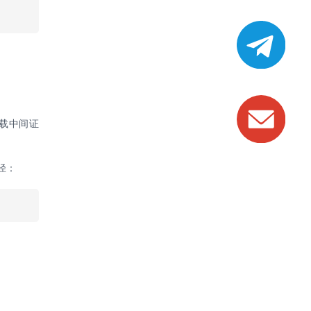
。
额外下载中间证
径：