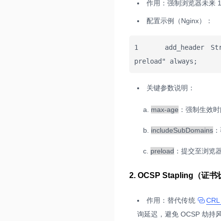
作用：强制浏览器未来 1 
配置示例（Nginx）：
1    add_header Stric
preload" always;
关键参数说明：
a.
max-age
：强制生效时
b.
includeSubDomains
：
c.
preload
：提交至浏览器预
2. OCSP Stapling
作用：替代传统
CR
询延迟，避免 OCSP 劫持