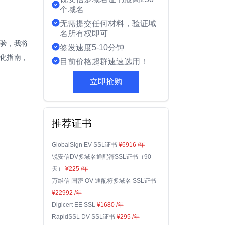
个域名
无需提交任何材料，验证域
名所有权即可
经验，我将
签发速度5-10分钟
化指南，
目前价格超群速速选用！
立即抢购
推荐证书
GlobalSign EV SSL证书
¥6916
/年
锐安信DV多域名通配符SSL证书（90
天）
¥225
/年
万维信 国密 OV 通配符多域名 SSL证书
¥22992
/年
Digicert EE SSL
¥1680
/年
RapidSSL DV SSL证书
¥295
/年