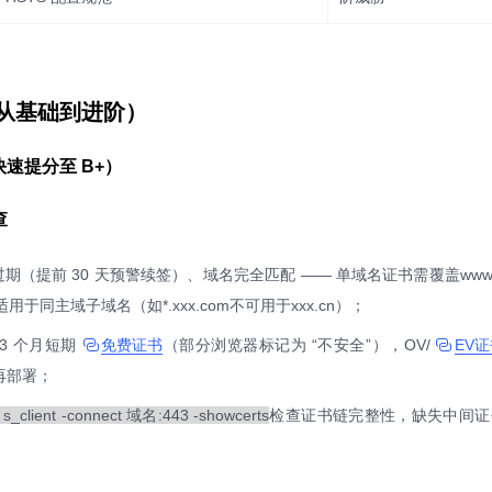
从基础到进阶）
速提分至 B+）
查
期（提前 30 天预警续签）、域名完全匹配 —— 单域名证书需覆盖www.xx
适用于同主域子域名（如*.xxx.com不可用于xxx.cn）；
3 个月短期
免费证书
（部分浏览器标记为 “不安全”），OV/
EV
再部署；
 s_client -connect 域名:443 -showcerts
检查证书链完整性，缺失中间证