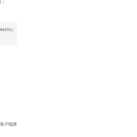
持；
ains; 
客户端查