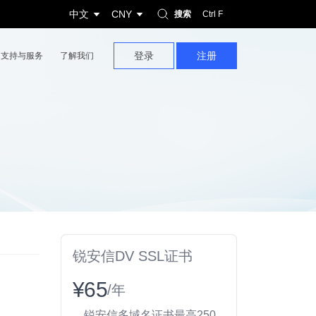
中文
CNY
搜索
Ctrl F
登录
注册
支持与服务
了解我们
锐安信DV SSL证书
¥65
/年
锐安信多域名证书最高250