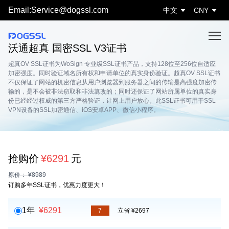
Email:Service@dogssl.com
中文
CNY
沃通超真 国密SSL V3证书
超真OV SSL证书为WoSign 专业级SSL证书产品，支持128位至256位自适应
加密强度。同时验证域名所有权和申请单位的真实身份验证。超真OV SSL证书
不仅保证了网站的机密信息从用户浏览器到服务器之间的传输是高强度加密传
输的，是不会被非法窃取和非法篡改的；同时还保证了网站所属单位的真实身
份已经经过权威的第三方严格验证，让网上用户放心。此SSL证书可用于SSL
VPN设备的SSL加密通信、iOS安卓APP、微信小程序。
抢购价
¥6291
元
原价： ¥8989
订购多年SSL证书，优惠力度更大！
1年
¥6291
7
立省 ¥2697