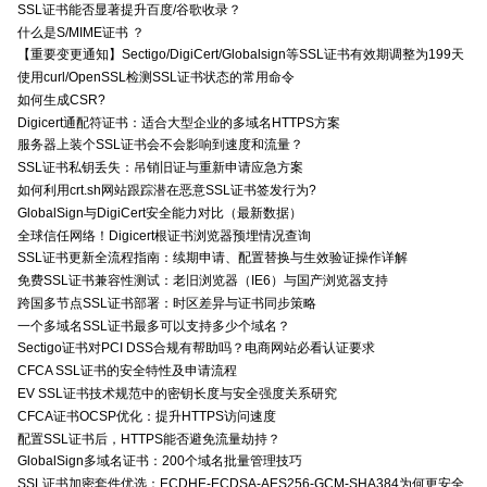
SSL证书能否显著提升百度/谷歌收录？
什么是S/MIME证书 ？
【重要变更通知】Sectigo/DigiCert/Globalsign等SSL证书有效期调整为199天
使用curl/OpenSSL检测SSL证书状态的常用命令
如何生成CSR?
Digicert通配符证书：适合大型企业的多域名HTTPS方案
服务器上装个SSL证书会不会影响到速度和流量？
SSL证书私钥丢失：吊销旧证与重新申请应急方案
如何利用crt.sh网站跟踪潜在恶意SSL证书签发行为?
GlobalSign与DigiCert安全能力对比（最新数据）
全球信任网络！Digicert根证书浏览器预埋情况查询
SSL证书更新全流程指南：续期申请、配置替换与生效验证操作详解
免费SSL证书兼容性测试：老旧浏览器（IE6）与国产浏览器支持
跨国多节点SSL证书部署：时区差异与证书同步策略
一个多域名SSL证书最多可以支持多少个域名？
Sectigo证书对PCI DSS合规有帮助吗？电商网站必看认证要求
CFCA SSL证书的安全特性及申请流程
EV SSL证书技术规范中的密钥长度与安全强度关系研究
CFCA证书OCSP优化：提升HTTPS访问速度
配置SSL证书后，HTTPS能否避免流量劫持？
GlobalSign多域名证书：200个域名批量管理技巧
SSL证书加密套件优选：ECDHE-ECDSA-AES256-GCM-SHA384为何更安全