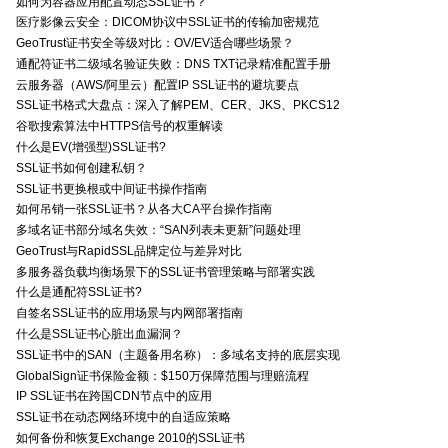
如何为容器应用配置动态SSL证书？
医疗影像云安全：DICOM协议中SSL证书的传输加密规范
GeoTrust证书安全等级对比：OV/EV适合哪些场景？
通配符证书二级域名验证失败：DNS TXT记录精准配置手册
云服务器（AWS/阿里云）配置IP SSL证书的避坑要点
SSL证书格式大盘点：深入了解PEM、CER、JKS、PKCS12
谷歌搜索算法中HTTPS信号的权重解读
什么是EV(增强型)SSL证书?
SSL证书如何创建私钥？
SSL证书更换根或中间证书操作指南
如何吊销一张SSL证书？从各大CA平台操作指南
多域名证书部分域名失效：“SAN列表未更新”问题处理
GeoTrust与RapidSSL品牌定位与差异对比
多服务器负载均衡场景下的SSL证书管理策略与部署实践
什么是通配符SSL证书?
自签名SSL证书的应用场景与内网部署指南
什么是SSL证书心脏出血漏洞？
SSL证书中的SAN（主题备用名称）：多域名支持的底层实现
GlobalSign证书保险金额：$150万保障范围与理赔流程
IP SSL证书在跨国CDN节点中的应用
SSL证书在动态网络环境中的自适应策略
如何备份和恢复Exchange 2010的SSL证书