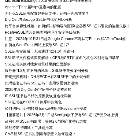
Microsoft Exchange 2010 安装配置SSL证书详细教程
Apache下http至https重定向的配置
为什么SSL证书配置好验证文件，证书一直未签发？
DigiCert与Sectigo SSL证书优劣对比分析
跨平台兼容性难题：如何解决移动端/老旧浏览器因SSL证书引发的连接失败？
PositiveSSL适合金融类网站吗？安全等级解析
注意！2024年10月31日起Google Chrome不再认可Entrust和AffirmTrust签发的TLS证书
如何在WordPress网站上安装SSL证书?
SSL证书安装后，无法通过https://打开访问
SSL证书文件格式深度解析：CER与CRT扩展名的核心区别与适用场景
SSL证书失效对搜索引擎结果的负面影响
服务器TLS配置不当的风险：SSL证书失效案例分析
密钥交换机制：DH与ECDH在SSL证书中的关键作用
代码签名证书与SSL证书：应用场景切勿混淆
2025年度DigiCert数字证书价格调整通知
IP SSL证书被吊销的原因及恢复途径详解
SSL证书在ISO27001体系中的角色
如何把Pem证书转成Tomcat使用的Keystore并安装
【重要通知】2025年3月1日起Sectigo旗下所有SSL证书产品价格上调
政府机构SSL证书部署：等保2.0与国产化替代方案
通配符证书调试：工具链推荐
CA吊销SSL证书的原因有哪些？如何规避？