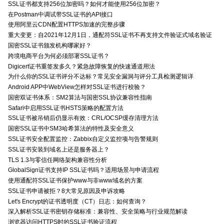
SSL证书都支持256位加密吗？如何才能使用256位加密？
在Postman中调试带SSL证书的API接口
使用阿里云CDN配置HTTPS加速的完整步骤
重大变更：自2021年12月1日，通配符SSL证书不再支持文件验证式域名验证
国密SSL证书颁发机构哪家好？
跨境电商平台为何必须部署SSL证书？
Digicert证书重签发多久？紧急故障恢复的快速通道用法
为什么你的SSL证书评分不达标？常见安全漏洞与评分工具检测逻辑详
Android APP中WebView怎样对SSL证书进行校验？
国密双证书体系：SM2算法与国密SSL协议兼容性指南
Safari中启用SSL证书HSTS策略的配置方法
SSL证书被吊销后仍显示有效：CRL/OCSP缓存清理方法
国密SSL证书中SM3哈希算法的特性及安全意义
SSL证书安全配置监控：Zabbix自定义监控项与告警规则
SSL证书安装到域名上还是服务器上？
TLS 1.3与零信任网络架构兼容性分析
GlobalSign证书支持IP SSL证书吗？适用场景与申请流程
使用通配符SSL证书保护www与非www域名的方案
SSL证书申请被拒？8大常见原因及申诉攻略
Let's Encrypt的证书透明度（CT）日志：如何查询？
深入解析SSL证书密钥存储标准：兼容性、安全策略与行业规范解读
浏览器访问HTTPS时的SSL证书验证流程