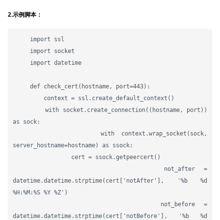
2.示例脚本：
     import ssl

     import socket

     import datetime

     def check_cert(hostname, port=443):

         context = ssl.create_default_context()

         with socket.create_connection((hostname, port)) 
as sock:

             with context.wrap_socket(sock, 
server_hostname=hostname) as ssock:

                 cert = ssock.getpeercert()

                 not_after = 
datetime.datetime.strptime(cert['notAfter'], '%b %d 
%H:%M:%S %Y %Z')

                 not_before = 
datetime.datetime.strptime(cert['notBefore'], '%b %d 