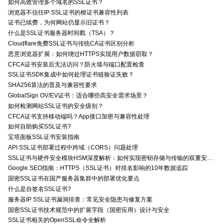
如何高效管理多个域名的SSL证书？
浏览器不信任IP SSL证书的根证书兼容性列表
证书已续费，为何网站仍显示旧证书？
什么是SSL证书服务器时间戳（TSA）？
Cloudflare免费SSL证书与传统CA证书区别分析
恶意浏览器扩展：如何绕过HTTPS实现用户数据窃取？
CFCA证书安装后无法访问？防火墙与端口配置检查
SSL证书SDK集成中如何处理证书链验证失败？
SHA256算法的普及与兼容性要求
GlobalSign OV/EV证书：适合哪些高安全需求场景？
如何检测网站SSL证书的安全级别？
CFCA证书支持移动端吗？App接口加密与兼容性处理
如何自助购买SSL证书?
宝塔面板SSL证书安装指南
API SSL证书部署过程中跨域（CORS）问题处理
SSL证书与硬件安全模块HSM深度解析：如何实现密钥存储与传输的双重安全防护？
Google SEO指南：HTTPS（SSL证书）对排名影响的10年数据追踪
国密SSL证书在国产服务器集群中的部署优化要点
什么是自签名SSL证书?
服务器IP SSL证书漏洞排查：常见安全隐患与修复方案
国密SSL证书技术规范中的扩展字段（国密应用）设计与安全
SSL证书相关的OpenSSL命令全解析