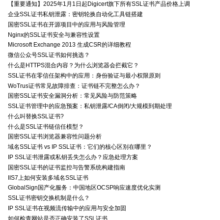
【重要通知】2025年1月1日起Digicert旗下所有SSL证书产品价格上调
企业SSL证书私钥泄露：密钥轮换自动化工具链搭建
国密SSL证书在开源项目中的应用与风险管理
Nginx的SSL证书安全与兼容性设置
Microsoft Exchange 2013 生成CSR的详细教程
微信公众号SSL证书如何挑选？
什么是HTTPS混合内容？为什么浏览器会拦截它？
SSL证书在零信任架构中的应用：身份验证与最小权限原则
WoTrus证书常见故障排查：证书链不完整怎么办？
国密SSL证书安全漏洞分析：常见风险与防范策略
SSL证书管理中的应急预案：私钥泄露/CA倒闭/大规模到期处理
什么叫替换SSL证书?
什么是SSL证书链信任模型？
国密SSL证书浏览器兼容性问题分析
域名SSL证书 vs IP SSL证书：它们的核心区别在哪里？
IP SSL证书泄露或私钥丢失怎么办？应急处理方案
国密SSL证书的证书监控与告警系统构建指南
IIS7上如何安装多域名SSL证书
GlobalSign国产化服务：中国地区OCSP响应速度优化实测
SSL证书密钥交换机制是什么？
IP SSL证书在视频流传输中的应用与安全加固
如何检查网站是否正确安装了SSL证书