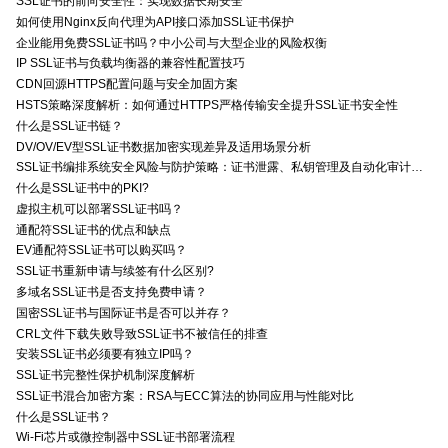
SSL证书的前向安全性：实现数据长期安全
如何使用Nginx反向代理为API接口添加SSL证书保护
企业能用免费SSL证书吗？中小公司与大型企业的风险权衡
IP SSL证书与负载均衡器的兼容性配置技巧
CDN回源HTTPS配置问题与安全加固方案
HSTS策略深度解析：如何通过HTTPS严格传输安全提升SSL证书安全性
什么是SSL证书链？
DV/OV/EV型SSL证书数据加密实现差异及适用场景分析
SSL证书编排系统安全风险与防护策略：证书泄露、私钥管理及自动化审计技术要点
什么是SSL证书中的PKI?
虚拟主机可以部署SSL证书吗？
通配符SSL证书的优点和缺点
EV通配符SSL证书可以购买吗？
SSL证书重新申请与续签有什么区别?
多域名SSL证书是否支持免费申请？
国密SSL证书与国际证书是否可以并存？
CRL文件下载失败导致SSL证书不被信任的排查
安装SSL证书必须要有独立IP吗？
SSL证书完整性保护机制深度解析
SSL证书混合加密方案：RSA与ECC算法的协同应用与性能对比
什么是SSL证书？
Wi-Fi芯片或微控制器中SSL证书部署流程