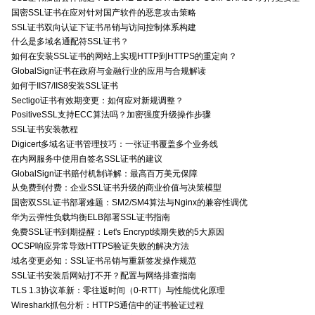
国密SSL证书在应对针对国产软件的恶意攻击策略
SSL证书双向认证下证书吊销与访问控制体系构建
什么是多域名通配符SSL证书？
如何在安装SSL证书的网站上实现HTTP到HTTPS的重定向？
GlobalSign证书在政府与金融行业的应用与合规解读
如何于IIS7/IIS8安装SSL证书
Sectigo证书有效期变更：如何应对新规调整？
PositiveSSL支持ECC算法吗？加密强度升级操作步骤
SSL证书安装教程
Digicert多域名证书管理技巧：一张证书覆盖多个业务线
在内网服务中使用自签名SSL证书的建议
GlobalSign证书赔付机制详解：最高百万美元保障
从免费到付费：企业SSL证书升级的商业价值与决策模型
国密双SSL证书部署难题：SM2/SM4算法与Nginx的兼容性调优
华为云弹性负载均衡ELB部署SSL证书指南
免费SSL证书到期提醒：Let's Encrypt续期失败的5大原因
OCSP响应异常导致HTTPS验证失败的解决方法
域名变更必知：SSL证书吊销与重新签发操作规范
SSL证书安装后网站打不开？配置与网络排查指南
TLS 1.3协议革新：零往返时间（0-RTT）与性能优化原理
Wireshark抓包分析：HTTPS通信中的证书验证过程