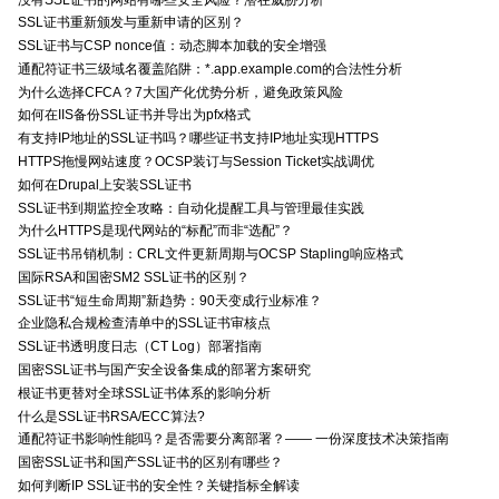
SSL证书重新颁发与重新申请的区别？
SSL证书与CSP nonce值：动态脚本加载的安全增强
通配符证书三级域名覆盖陷阱：*.app.example.com的合法性分析
为什么选择CFCA？7大国产化优势分析，避免政策风险
如何在IIS备份SSL证书并导出为pfx格式
有支持IP地址的SSL证书吗？哪些证书支持IP地址实现HTTPS
HTTPS拖慢网站速度？OCSP装订与Session Ticket实战调优
如何在Drupal上安装SSL证书
SSL证书到期监控全攻略：自动化提醒工具与管理最佳实践
为什么HTTPS是现代网站的“标配”而非“选配”？
SSL证书吊销机制：CRL文件更新周期与OCSP Stapling响应格式
国际RSA和国密SM2 SSL证书的区别？
SSL证书“短生命周期”新趋势：90天变成行业标准？
企业隐私合规检查清单中的SSL证书审核点
SSL证书透明度日志（CT Log）部署指南
国密SSL证书与国产安全设备集成的部署方案研究
根证书更替对全球SSL证书体系的影响分析
什么是SSL证书RSA/ECC算法?
通配符证书影响性能吗？是否需要分离部署？—— 一份深度技术决策指南
国密SSL证书和国产SSL证书的区别有哪些？
如何判断IP SSL证书的安全性？关键指标全解读