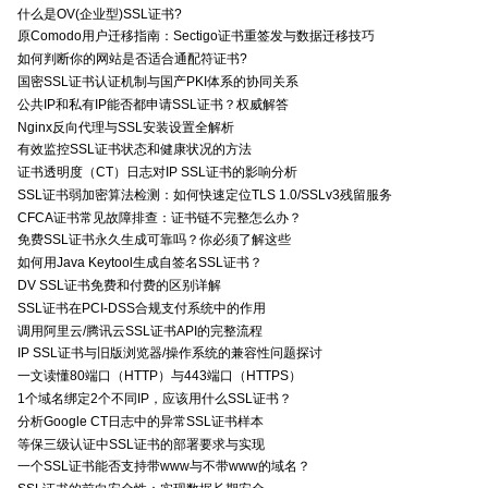
什么是OV(企业型)SSL证书?
原Comodo用户迁移指南：Sectigo证书重签发与数据迁移技巧
如何判断你的网站是否适合通配符证书?
国密SSL证书认证机制与国产PKI体系的协同关系
公共IP和私有IP能否都申请SSL证书？权威解答
Nginx反向代理与SSL安装设置全解析
有效监控SSL证书状态和健康状况的方法
证书透明度（CT）日志对IP SSL证书的影响分析
SSL证书弱加密算法检测：如何快速定位TLS 1.0/SSLv3残留服务
CFCA证书常见故障排查：证书链不完整怎么办？
免费SSL证书永久生成可靠吗？你必须了解这些
如何用Java Keytool生成自签名SSL证书？
DV SSL证书免费和付费的区别详解
SSL证书在PCI-DSS合规支付系统中的作用
调用阿里云/腾讯云SSL证书API的完整流程
IP SSL证书与旧版浏览器/操作系统的兼容性问题探讨
一文读懂80端口（HTTP）与443端口（HTTPS）
1个域名绑定2个不同IP，应该用什么SSL证书？
分析Google CT日志中的异常SSL证书样本
等保三级认证中SSL证书的部署要求与实现
一个SSL证书能否支持带www与不带www的域名？