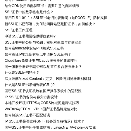
结合CDN使用通配符证书：需要注意的配置细节
SSL证书中的数字签名是什么？
禁用TLS 1.0/1.1：SSL证书老旧协议漏洞（如POODLE）防护实操
新SSL证书已部署，为何访问网站还是旧证书，如何解决？
SSL证书工作原理
申请SSL证书需要提供哪些资料?
SSL证书中的公钥与私钥：密钥对生成与存储安全
如何在tomcat中安装PFX格式SSL证书
如何验证IP地址所有权以申请IP SSL证书？
Cloudflare免费证书与Caddy服务器的集成技巧
同一张服务器证书是否可以配置在多台服务器上？
什么是SSL证书轮换？
深入理解Mixed Content：定义、风险与浏览器识别机制
什么是SSL证书吊销列表(CRL)?
国密SSL证书认证机制在国产操作系统中的适配性
IP SSL证书的备份与容灾方案设计
本地开发环境HTTPS与CORS跨域问题调试技巧
WoTrus与CFCA、vTrus国产证书品牌定位对比
如何解决SSL证书不匹配错误
IP SSL证书是否支持SNI（服务器名称指示）技术？
国密SSL证书中间件集成指南：Java/.NET/Python开发实践