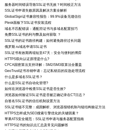
服务器时间错误导致SSL证书无效？时间校正方法
SSL证书申请失败原因及解决方案全解析
GlobalSign证书兼容性报告：99.9%设备无缝信任
Plesk面板下SSL证书安装流程
域名不匹配错误：通配符证书与多域名配置技巧
免费SSL证书的利与弊及如何获取 ？
SSL证书的证书路径构建：如何避免路径过长问题
俄罗斯.ru域名申请SSL证书
SSL证书有效期再缩短至47天：安全与便利的博弈
HTTPS双向认证原理是什么?
CFCA国密算法支持详解：SM2/SM3双算法全覆盖
GeoTrust证书吊销申请：忘记私钥后的应急处理流程
什么是多域名SSL证书？
什么是SSL证书自动化管理?
如何在浏览器中检查SSL证书是否生效?
浏览器如何验证SSL证书是否被正确记录在CT日志？
自签名SSL证书的信任机制设置方法
SSL证书链不完整：成因解析、浏览器报错机制与链结构验证方法
HTTPS怎样成为SEO搜索引擎优化的关键因素？
苹果ATS安全规范：SSL证书申请与服务器配置指南
HTTPS证书的知识点汇总及常见问题解答