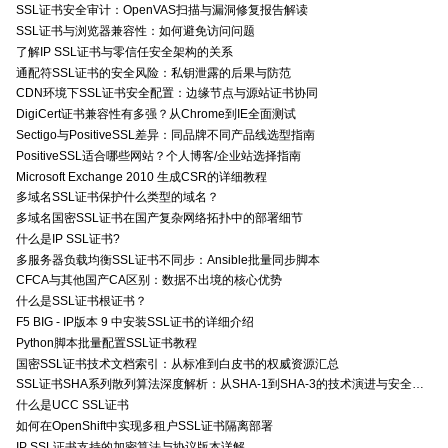
SSL证书安全审计：OpenVAS扫描与漏洞修复报告解读
SSL证书与浏览器兼容性：如何避免访问问题
了解IP SSL证书与零信任安全架构的关系
通配符SSL证书的安全风险：私钥泄露的后果与防范
CDN环境下SSL证书安全配置：边缘节点与源站证书协同
DigiCert证书兼容性有多强？从Chrome到IE全面测试
Sectigo与PositiveSSL差异：同品牌不同产品线选型指南
PositiveSSL适合哪些网站？个人博客/企业站选择指南
Microsoft Exchange 2010 生成CSR的详细教程
多域名SSL证书保护什么类型的域名？
多域名国密SSL证书在国产复杂网络拓扑中的部署细节
什么是IP SSL证书?
多服务器负载均衡SSL证书不同步：Ansible批量同步脚本
CFCA与其他国产CA区别：数据不出境的核心优势
什么是SSL证书根证书？
F5 BIG - IP版本 9 中安装SSL证书的详细介绍
Python脚本批量配置SSL证书教程
国密SSL证书技术文档索引：从标准到白皮书的权威资源汇总
SSL证书SHA系列散列算法深度解析：从SHA-1到SHA-3的技术演进与安全特性
什么是UCC SSL证书
如何在OpenShift中实现多租户SSL证书隔离部署
IP SSL证书支持的加密算法与协议版本详解