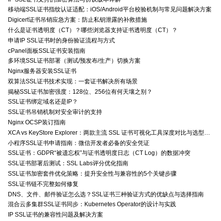
移动端SSL证书指纹认证适配：iOS/Android平台校验机制与常见问题解决方案
Digicert证书吊销应急方案：防止私钥泄露的补救措施
什么是证书透明度（CT）？哪些浏览器支持证书透明度（CT）？
申请IP SSL证书时的身份验证流程与方式
cPanel面板SSL证书安装指南
多环境SSL证书部署（测试/预发布/生产）切换方案
Nginx服务器安装SSL证书
双算法SSL证书技术实现：一套证书解决所有场景
揭秘SSL证书加密强度：128位、256位有何天壤之别？
SSL证书绑定域名还是IP？
SSL证书吊销机制对安全审计的支持
Nginx OCSP装订指南
XCA vs KeyStore Explorer：两款主流 SSL 证书可视化工具深度对比与选型指南
小程序SSL证书申请指南：微信开发者必备的安全凭证
SSL证书：GDPR“被遗忘权”与证书透明度日志（CT Log）的数据冲突
SSL证书部署后测试：SSL Labs评分优化指南
SSL证书加密套件优化策略：提升安全性与兼容性的5个关键步骤
SSL证书链不完整如何修复
DNS、文件、邮件验证怎么选？SSL证书三种验证方式的优缺点与选择指南
混合云多集群SSL证书同步：Kubernetes Operator的设计与实践
IP SSL证书的兼容性问题及解决方案