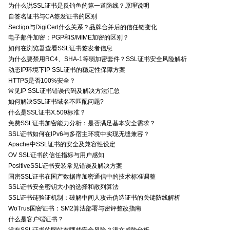
为什么说SSL证书是反钓鱼的第一道防线？原理说明
自签名证书与CA签发证书的区别
Sectigo与DigiCert什么关系？品牌合并后的信任链变化
电子邮件加密：PGP和S/MIME加密的区别？
如何在浏览器查看SSL证书签发者信息
为什么要禁用RC4、SHA-1等弱加密套件？SSL证书安全风险解析
动态IP环境下IP SSL证书的稳定性保障方案
HTTPS是否100%安全？
常见IP SSL证书错误代码及解决方法汇总
如何解决SSL证书域名不匹配问题?
什么是SSL证书X.509标准？
免费SSL证书加密能力分析：是否满足基本安全需求？
SSL证书如何在IPv6与多宿主环境中实现无缝兼容？
Apache中SSL证书的安全及兼容性设定
OV SSL证书的信任指标与用户感知
PositiveSSL证书安装常见错误及解决方案
国密SSL证书在国产数据库加密通信中的技术标准调整
SSL证书安全密钥大小的选择和散列算法
SSL证书链验证机制：破解中间人攻击伪造证书的关键防线解析
WoTrus国密证书：SM2算法部署与密评整改指南
什么是客户端证书？
没有SSL证书的网站有哪些安全风险？潜在威胁分析