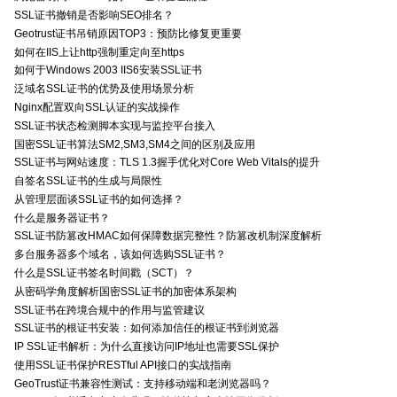
SSL证书撤销是否影响SEO排名？
Geotrust证书吊销原因TOP3：预防比修复更重要
如何在IIS上让http强制重定向至https
如何于Windows 2003 IIS6安装SSL证书
泛域名SSL证书的优势及使用场景分析
Nginx配置双向SSL认证的实战操作
SSL证书状态检测脚本实现与监控平台接入
国密SSL证书算法SM2,SM3,SM4之间的区别及应用
SSL证书与网站速度：TLS 1.3握手优化对Core Web Vitals的提升
自签名SSL证书的生成与局限性
从管理层面谈SSL证书的如何选择？
什么是服务器证书？
SSL证书防篡改HMAC如何保障数据完整性？防篡改机制深度解析
多台服务器多个域名，该如何选购SSL证书？
什么是SSL证书签名时间戳（SCT）？
从密码学角度解析国密SSL证书的加密体系架构
SSL证书在跨境合规中的作用与监管建议
SSL证书的根证书安装：如何添加信任的根证书到浏览器
IP SSL证书解析：为什么直接访问IP地址也需要SSL保护
使用SSL证书保护RESTful API接口的实战指南
GeoTrust证书兼容性测试：支持移动端和老浏览器吗？