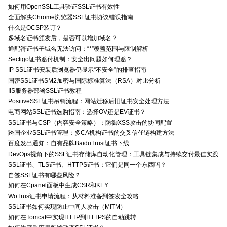
如何用OpenSSL工具验证SSL证书有效性
全面解决Chrome浏览器SSL证书协议错误指南
什么是OCSP装订？
多域名证书颁发后，是否可以增加域名？
通配符证书子域名无法访问：“*”覆盖范围与限制解析
Sectigo证书赔付机制：安全出问题如何理赔？
IP SSL证书安装后浏览器仍显示“不安全”的排查指南
国密SSL证书SM2加密与国际标准算法（RSA）对比分析
IIS服务器部署SSL证书教程
PositiveSSL证书吊销流程：网站迁移后旧证书安全处理方法
电商网站SSL证书选购指南：选择OV还是EV证书？
SSL证书与CSP（内容安全策略）：防御XSS攻击的协同配置
跨国企业SSL证书管理：多CA机构证书的交叉信任链构建方法
百度发出通知：自有品牌BaiduTrust证书下线
DevOps视角下的SSL证书存储库自动化管理：工具链集成与持续交付最佳实践
SSL证书、TLS证书、HTTPS证书：它们是同一个东西吗？
自签SSL证书有哪些风险？
如何在Cpanel面板中生成CSR和KEY
WoTrus证书申请流程：从材料准备到签发全攻略
SSL证书如何实现防止中间人攻击（MITM）
如何在Tomcat中实现HTTP到HTTPS的自动跳转