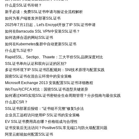
什么是SSL证书吊销？
新手必读：免费SSL证书申请与验证全流程解析
如何为客户端签发并部署SSL证书
2025年7月1日起，Let's Encrypt开放了IP SSL证书申请
如何在Barracuda SSL VPN中安装SSL证书？
如何选择合适的网站SSL证书
如何在Kubernetes集群中自动更新SSL证书
什么是TLS证书?
RapidSSL、Sectigo、Thawte：三大平价SSL品牌深度对比
SSL证书单向认证和双向认证的区别?
多证书环境下IP SSL证书匹配规则：SNI技术原理与配置实践
国密SSL证书在混合云环境中的安全策略
Microsoft Exchange 2013 安装配置SSL证书详细教程
WoTrus与CFCA 对比：国密SSL证书选型关键差异
如何通过KMS实现SSL证书密钥全生命周期管理？分步指南与最佳实践
什么是CSR？
SSL证书部署后报错：“证书链不完整”修复5步法
企业员工远程访问使用IP SSL证书的安全策略
EV SSL证书费用高在哪？价格组成与合理性
证书安装后无法访问？PositiveSSL常见端口与防火墙配置问题
阿里云邮箱如何配置SSL证书