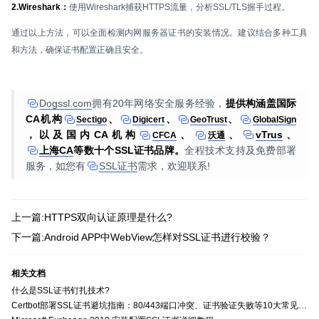
2.Wireshark：
使用Wireshark捕获HTTPS流量，分析SSL/TLS握手过程。
通过以上方法，可以全面检测内网服务器证书的安装情况。建议结合多种工具
和方法，确保证书配置正确且安全。
Dogssl.com
拥有20年网络安全服务经验，
提供构涵盖国际
CA机构
、
、
、
Sectigo
Digicert
GeoTrust
GlobalSign
，以及国内CA机构
、
、
vTrus
、
CFCA
沃通
上海CA
等数十个SSL证书品牌。
全程技术支持及免费部署
服务，如您有
SSL证书
需求，欢迎联系!
上一篇:HTTPS双向认证原理是什么?
下一篇:Android APP中WebView怎样对SSL证书进行校验？
相关文档
什么是SSL证书钉扎技术?
Certbot部署SSL证书避坑指南：80/443端口冲突、证书验证失败等10大常见问题解决方案