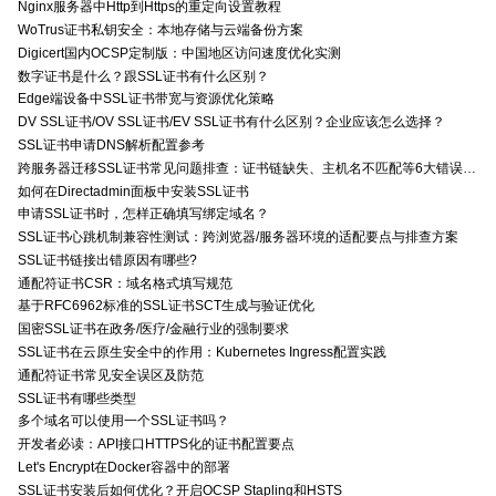
Nginx服务器中Http到Https的重定向设置教程
WoTrus证书私钥安全：本地存储与云端备份方案
Digicert国内OCSP定制版：中国地区访问速度优化实测
数字证书是什么？跟SSL证书有什么区别？
Edge端设备中SSL证书带宽与资源优化策略
DV SSL证书/OV SSL证书/EV SSL证书有什么区别？企业应该怎么选择？
SSL证书申请DNS解析配置参考
跨服务器迁移SSL证书常见问题排查：证书链缺失、主机名不匹配等6大错误解决方案
如何在Directadmin面板中安装SSL证书
申请SSL证书时，怎样正确填写绑定域名？
SSL证书心跳机制兼容性测试：跨浏览器/服务器环境的适配要点与排查方案
SSL证书链接出错原因有哪些?
通配符证书CSR：域名格式填写规范
基于RFC6962标准的SSL证书SCT生成与验证优化
国密SSL证书在政务/医疗/金融行业的强制要求
SSL证书在云原生安全中的作用：Kubernetes Ingress配置实践
通配符证书常见安全误区及防范
SSL证书有哪些类型
多个域名可以使用一个SSL证书吗？
开发者必读：API接口HTTPS化的证书配置要点
Let's Encrypt在Docker容器中的部署
SSL证书安装后如何优化？开启OCSP Stapling和HSTS