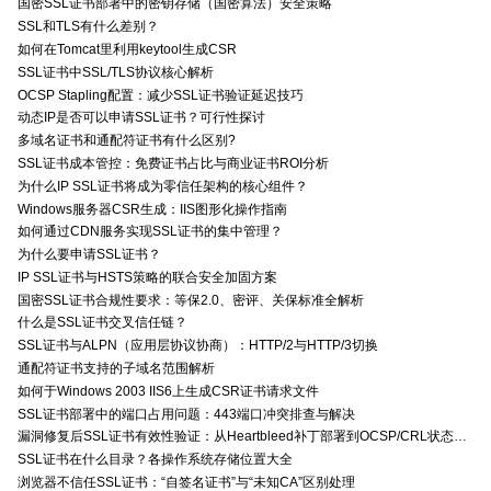
国密SSL证书部署中的密钥存储（国密算法）安全策略
SSL和TLS有什么差别？
如何在Tomcat里利用keytool生成CSR
SSL证书中SSL/TLS协议核心解析
OCSP Stapling配置：减少SSL证书验证延迟技巧
动态IP是否可以申请SSL证书？可行性探讨
多域名证书和通配符证书有什么区别?
SSL证书成本管控：免费证书占比与商业证书ROI分析
为什么IP SSL证书将成为零信任架构的核心组件？
Windows服务器CSR生成：IIS图形化操作指南
如何通过CDN服务实现SSL证书的集中管理？
为什么要申请SSL证书？
IP SSL证书与HSTS策略的联合安全加固方案
国密SSL证书合规性要求：等保2.0、密评、关保标准全解析
什么是SSL证书交叉信任链？
SSL证书与ALPN（应用层协议协商）：HTTP/2与HTTP/3切换
通配符证书支持的子域名范围解析
如何于Windows 2003 IIS6上生成CSR证书请求文件
SSL证书部署中的端口占用问题：443端口冲突排查与解决
漏洞修复后SSL证书有效性验证：从Heartbleed补丁部署到OCSP/CRL状态检查的全链路确认方法
SSL证书在什么目录？各操作系统存储位置大全
浏览器不信任SSL证书：“自签名证书”与“未知CA”区别处理