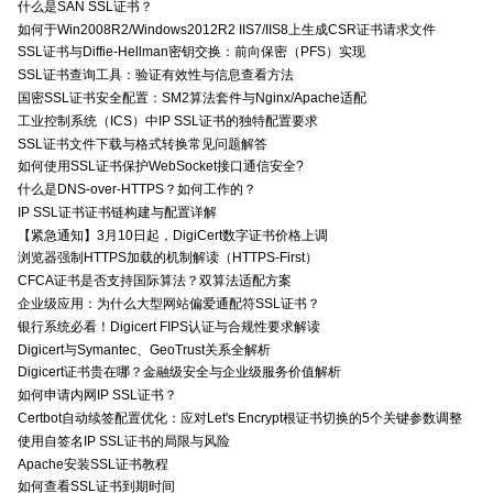
什么是SAN SSL证书？
如何于Win2008R2/Windows2012R2 IIS7/IIS8上生成CSR证书请求文件
SSL证书与Diffie-Hellman密钥交换：前向保密（PFS）实现
SSL证书查询工具：验证有效性与信息查看方法
国密SSL证书安全配置：SM2算法套件与Nginx/Apache适配
工业控制系统（ICS）中IP SSL证书的独特配置要求
SSL证书文件下载与格式转换常见问题解答
如何使用SSL证书保护WebSocket接口通信安全?
什么是DNS-over-HTTPS？如何工作的？
IP SSL证书证书链构建与配置详解
【紧急通知】3月10日起，DigiCert数字证书价格上调
浏览器强制HTTPS加载的机制解读（HTTPS-First）
CFCA证书是否支持国际算法？双算法适配方案
企业级应用：为什么大型网站偏爱通配符SSL证书？
银行系统必看！Digicert FIPS认证与合规性要求解读
Digicert与Symantec、GeoTrust关系全解析
Digicert证书贵在哪？金融级安全与企业级服务价值解析
如何申请内网IP SSL证书？
Certbot自动续签配置优化：应对Let's Encrypt根证书切换的5个关键参数调整
使用自签名IP SSL证书的局限与风险
Apache安装SSL证书教程
如何查看SSL证书到期时间