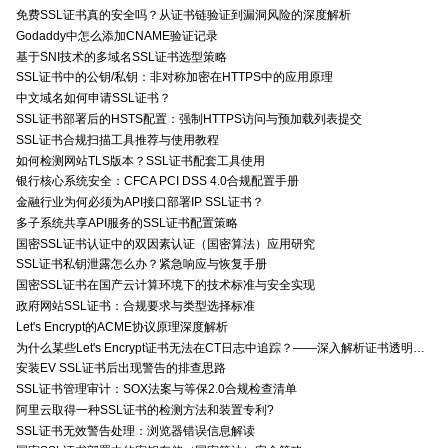
免费SSL证书真的安全吗？从证书链验证到漏洞风险的深度解析
Godaddy中怎么添加CNAME验证记录
基于SNI技术的多域名SSL证书选型策略
SSL证书中的公钥/私钥：非对称加密在HTTPS中的应用原理
中文域名如何申请SSL证书？
SSL证书部署后的HSTS配置：强制HTTPS访问与预加载列表提交
SSL证书合规扫描工具推荐与使用教程
如何检测网站TLS版本？SSL证书配套工具使用
银行核心系统安全：CFCA PCI DSS 4.0合规配置手册
金融行业为何必须为API接口部署IP SSL证书？
多子系统共享API服务的SSL证书配置策略
国密SSL证书认证中的双因素认证（国密算法）应用研究
SSL证书私钥泄露怎么办？紧急响应与恢复手册
国密SSL证书在国产云计算环境下的技术标准与安全实现
政府网站SSL证书：合规要求与类型选择标准
Let's Encrypt的ACME协议原理深度解析
为什么某些Let's Encrypt证书无法在CT日志中追踪？——深入解析证书透明度与Let's Encrypt的关系
安装EV SSL证书后出现警告的排查思路
SSL证书管理审计：SOX法案与等保2.0合规检查清单
阿里云取得一种SSL证书的检测方法和装置专利?
SSL证书无效警告处理：浏览器错误信息解读