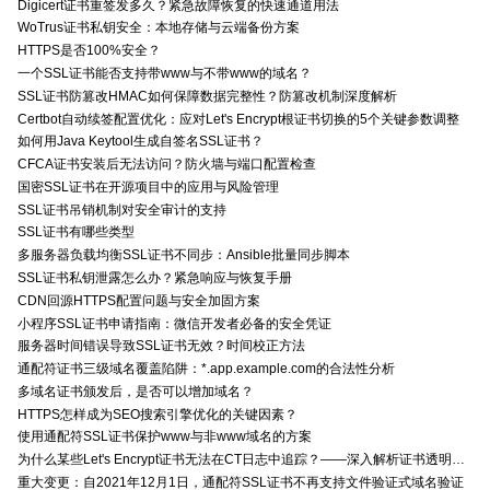
Digicert证书重签发多久？紧急故障恢复的快速通道用法
WoTrus证书私钥安全：本地存储与云端备份方案
HTTPS是否100%安全？
一个SSL证书能否支持带www与不带www的域名？
SSL证书防篡改HMAC如何保障数据完整性？防篡改机制深度解析
Certbot自动续签配置优化：应对Let's Encrypt根证书切换的5个关键参数调整
如何用Java Keytool生成自签名SSL证书？
CFCA证书安装后无法访问？防火墙与端口配置检查
国密SSL证书在开源项目中的应用与风险管理
SSL证书吊销机制对安全审计的支持
SSL证书有哪些类型
多服务器负载均衡SSL证书不同步：Ansible批量同步脚本
SSL证书私钥泄露怎么办？紧急响应与恢复手册
CDN回源HTTPS配置问题与安全加固方案
小程序SSL证书申请指南：微信开发者必备的安全凭证
服务器时间错误导致SSL证书无效？时间校正方法
通配符证书三级域名覆盖陷阱：*.app.example.com的合法性分析
多域名证书颁发后，是否可以增加域名？
HTTPS怎样成为SEO搜索引擎优化的关键因素？
使用通配符SSL证书保护www与非www域名的方案
为什么某些Let's Encrypt证书无法在CT日志中追踪？——深入解析证书透明度与Let's Encrypt的关系
重大变更：自2021年12月1日，通配符SSL证书不再支持文件验证式域名验证