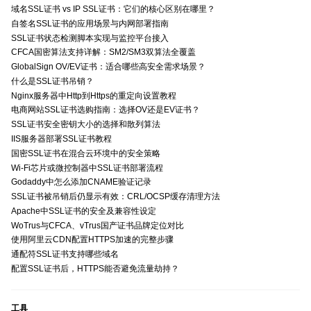
域名SSL证书 vs IP SSL证书：它们的核心区别在哪里？
自签名SSL证书的应用场景与内网部署指南
SSL证书状态检测脚本实现与监控平台接入
CFCA国密算法支持详解：SM2/SM3双算法全覆盖
GlobalSign OV/EV证书：适合哪些高安全需求场景？
什么是SSL证书吊销？
Nginx服务器中Http到Https的重定向设置教程
电商网站SSL证书选购指南：选择OV还是EV证书？
SSL证书安全密钥大小的选择和散列算法
IIS服务器部署SSL证书教程
国密SSL证书在混合云环境中的安全策略
Wi-Fi芯片或微控制器中SSL证书部署流程
Godaddy中怎么添加CNAME验证记录
SSL证书被吊销后仍显示有效：CRL/OCSP缓存清理方法
Apache中SSL证书的安全及兼容性设定
WoTrus与CFCA、vTrus国产证书品牌定位对比
使用阿里云CDN配置HTTPS加速的完整步骤
通配符SSL证书支持哪些域名
配置SSL证书后，HTTPS能否避免流量劫持？
工具