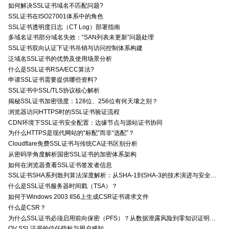
如何解决SSL证书域名不匹配问题?
SSL证书在ISO27001体系中的角色
SSL证书透明度日志（CT Log）部署指南
多域名证书部分域名失效：“SAN列表未更新”问题处理
SSL证书双向认证下证书吊销与访问控制体系构建
泛域名SSL证书的优势及使用场景分析
什么是SSL证书RSA/ECC算法?
申请SSL证书需要提供哪些资料?
SSL证书中SSL/TLS协议核心解析
揭秘SSL证书加密强度：128位、256位有何天壤之别？
浏览器访问HTTPS时的SSL证书验证流程
CDN环境下SSL证书安全配置：边缘节点与源站证书协同
为什么HTTPS是现代网站的“标配”而非“选配”？
Cloudflare免费SSL证书与传统CA证书区别分析
从密码学角度解析国密SSL证书的加密体系架构
如何在浏览器查看SSL证书签发者信息
SSL证书SHA系列散列算法深度解析：从SHA-1到SHA-3的技术演进与安全特性
什么是SSL证书服务器时间戳（TSA）？
如何于Windows 2003 IIS6上生成CSR证书请求文件
什么是CSR？
为什么SSL证书必须启用前向保密（PFS）？从数据泄露风险到零知识证明的安全价值分析
OV SSL证书的信任指标与用户感知