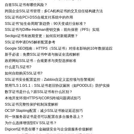
自签SSL证书有哪些风险？
跨国企业SSL证书管理：多CA机构证书的交叉信任链构建方法
SSL证书在PCI-DSS合规支付系统中的作用
SSL证书“短生命周期”新趋势：90天变成行业标准？
SSL证书与Diffie-Hellman密钥交换：前向保密（PFS）实现
Sectigo证书有效期变更：如何应对新规调整？
SSL证书申请DNS解析配置参考
Google SEO指南：HTTPS（SSL证书）对排名影响的10年数据追踪
新手必读：免费SSL证书申请与验证全流程解析
政府网站SSL证书：合规要求与类型选择标准
什么是TLS证书?
如何自助购买SSL证书?
SSL证书安全配置监控：Zabbix自定义监控项与告警规则
禁用TLS 1.0/1.1：SSL证书老旧协议漏洞（如POODLE）防护实操
数字证书是什么？跟SSL证书有什么区别？
本地开发环境HTTPS与CORS跨域问题调试技巧
SSL证书完整性保护机制深度解析
OCSP Stapling配置：减少SSL证书验证延迟技巧
同一张服务器证书是否可以配置在多台服务器上？
为什么选择增强型EV SSL证书？
Digicert证书贵在哪？金融级安全与企业级服务价值解析