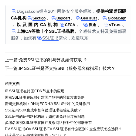
Dogssl.com
拥有20年网络安全服务经验，
提供构涵盖国际
CA机构
、
、
、
Sectigo
Digicert
GeoTrust
GlobalSign
，以及国内CA机构
、
、
vTrus
、
CFCA
沃通
上海CA
等数十个SSL证书品牌。
全程技术支持及免费部署
服务，如您有
SSL证书
需求，欢迎联系!
上一篇:免费SSL证书的利与弊及如何获取 ？
下一篇:IP SSL证书是否支持SNI（服务器名称指示）技术？
相关文档
IP SSL证书在跨国CDN节点中的应用
国密SSL证书在应对针对国产软件的恶意攻击策略
密钥交换机制：DH与ECDH在SSL证书中的关键作用
SSL证书SDK集成中如何处理证书链验证失败？
SSL证书的证书路径构建：如何避免路径过长问题
多域名国密SSL证书在国产复杂网络拓扑中的部署细节
DV SSL证书/OV SSL证书/EV SSL证书有什么区别？企业应该怎么选择？
什么是SSL证书签名时间戳（SCT）？