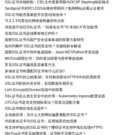
SSL证书吊销机制：CRL文件更新周期与OCSP Stapling响应格式
Sectigo证书对PCI DSS合规有帮助吗？电商网站必看认证要求
SSL证书能否显著提升百度/谷歌收录？
TLS 1.3与零信任网络架构兼容性分析
浏览器不信任SSL证书：“自签名证书”与“未知CA”区别处理
安装SSL证书必须要有独立IP吗？
国密SSL证书与国产安全设备集成的部署方案研究
如何判断IP SSL证书的安全性？关键指标全解读
国密SSL证书中间件集成指南：Java/.NET/Python开发实践
WoTrus国密证书：SM2算法部署与密评整改指南
常见SSL证书漏洞及其修复方法
多域名证书和通配符证书有什么区别?
SSL证书中的公钥/私钥：非对称加密在HTTPS中的应用原理
SSL证书的前向安全性：实现数据长期安全
Let's Encrypt在Docker容器中的部署
SSL证书在云原生安全中的作用：Kubernetes Ingress配置实践
CFCA证书是否支持国际算法？双算法适配方案
SSL证书绑定域名还是IP？
企业级应用：为什么大型网站偏爱通配符SSL证书？
代码签名证书与SSL证书：应用场景切勿混淆
有支持IP地址的SSL证书吗？哪些证书支持IP地址实现HTTPS
WoTrus证书常见故障排查：证书链不完整怎么办？