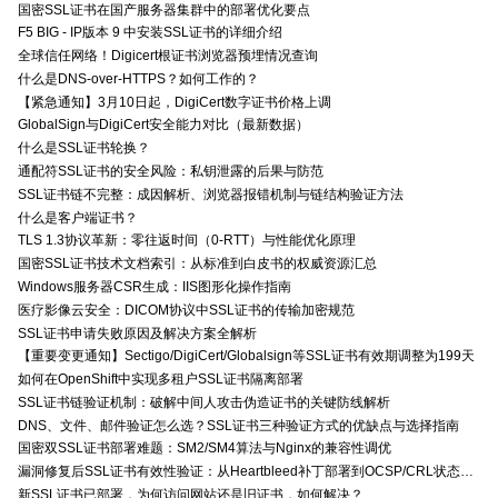
国密SSL证书在国产服务器集群中的部署优化要点
F5 BIG - IP版本 9 中安装SSL证书的详细介绍
全球信任网络！Digicert根证书浏览器预埋情况查询
什么是DNS-over-HTTPS？如何工作的？
【紧急通知】3月10日起，DigiCert数字证书价格上调
GlobalSign与DigiCert安全能力对比（最新数据）
什么是SSL证书轮换？
通配符SSL证书的安全风险：私钥泄露的后果与防范
SSL证书链不完整：成因解析、浏览器报错机制与链结构验证方法
什么是客户端证书？
TLS 1.3协议革新：零往返时间（0-RTT）与性能优化原理
国密SSL证书技术文档索引：从标准到白皮书的权威资源汇总
Windows服务器CSR生成：IIS图形化操作指南
医疗影像云安全：DICOM协议中SSL证书的传输加密规范
SSL证书申请失败原因及解决方案全解析
【重要变更通知】Sectigo/DigiCert/Globalsign等SSL证书有效期调整为199天
如何在OpenShift中实现多租户SSL证书隔离部署
SSL证书链验证机制：破解中间人攻击伪造证书的关键防线解析
DNS、文件、邮件验证怎么选？SSL证书三种验证方式的优缺点与选择指南
国密双SSL证书部署难题：SM2/SM4算法与Nginx的兼容性调优
漏洞修复后SSL证书有效性验证：从Heartbleed补丁部署到OCSP/CRL状态检查的全链路确认方法
新SSL证书已部署，为何访问网站还是旧证书，如何解决？