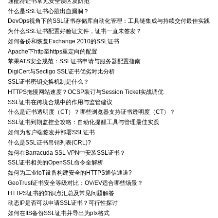
通配符证书常见安全误区及防范
什么是SSL证书心脏出血漏洞？
DevOps视角下的SSL证书存储库自动化管理：工具链集成与持续交付最佳实践
为什么SSL证书配置好验证文件，证书一直未签发？
如何备份和恢复Exchange 2010的SSL证书
Apache下http至https重定向的配置
苹果ATS安全规范：SSL证书申请与服务器配置指南
DigiCert与Sectigo SSL证书优劣对比分析
SSL证书密钥交换机制是什么？
HTTPS拖慢网站速度？OCSP装订与Session Ticket实战调优
SSL证书在跨境合规中的作用与监管建议
什么是证书透明度（CT）？哪些浏览器支持证书透明度（CT）？
SSL证书到期监控全攻略：自动化提醒工具与管理最佳实践
如何为客户端签发并部署SSL证书
什么是SSL证书吊销列表(CRL)?
如何在Barracuda SSL VPN中安装SSL证书？
SSL证书相关的OpenSSL命令全解析
如何为工业IoT设备构建安全的HTTPS通信通道?
GeoTrust证书安全等级对比：OV/EV适合哪些场景？
HTTPS证书的知识点汇总及常见问题解答
动态IP是否可以申请SSL证书？可行性探讨
如何在IIS备份SSL证书并导出为pfx格式