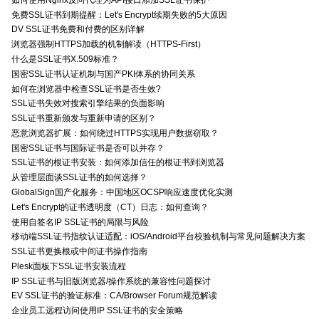
免费SSL证书到期提醒：Let's Encrypt续期失败的5大原因
DV SSL证书免费和付费的区别详解
浏览器强制HTTPS加载的机制解读（HTTPS-First）
什么是SSL证书X.509标准？
国密SSL证书认证机制与国产PKI体系的协同关系
如何在浏览器中检查SSL证书是否生效?
SSL证书失效对搜索引擎结果的负面影响
SSL证书重新颁发与重新申请的区别？
恶意浏览器扩展：如何绕过HTTPS实现用户数据窃取？
国密SSL证书与国际证书是否可以并存？
SSL证书的根证书安装：如何添加信任的根证书到浏览器
从管理层面谈SSL证书的如何选择？
GlobalSign国产化服务：中国地区OCSP响应速度优化实测
Let's Encrypt的证书透明度（CT）日志：如何查询？
使用自签名IP SSL证书的局限与风险
移动端SSL证书指纹认证适配：iOS/Android平台校验机制与常见问题解决方案
SSL证书更换根或中间证书操作指南
Plesk面板下SSL证书安装流程
IP SSL证书与旧版浏览器/操作系统的兼容性问题探讨
EV SSL证书的验证标准：CA/Browser Forum规范解读
企业员工远程访问使用IP SSL证书的安全策略