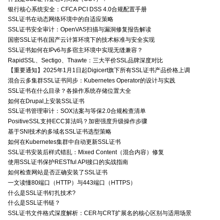
银行核心系统安全：CFCA PCI DSS 4.0合规配置手册
SSL证书在动态网络环境中的自适应策略
SSL证书安全审计：OpenVAS扫描与漏洞修复报告解读
国密SSL证书在国产云计算环境下的技术标准与安全实现
SSL证书如何在IPv6与多宿主环境中实现无缝兼容？
RapidSSL、Sectigo、Thawte：三大平价SSL品牌深度对比
【重要通知】2025年1月1日起Digicert旗下所有SSL证书产品价格上调
混合云多集群SSL证书同步：Kubernetes Operator的设计与实践
SSL证书在什么目录？各操作系统存储位置大全
如何在Drupal上安装SSL证书
SSL证书管理审计：SOX法案与等保2.0合规检查清单
PositiveSSL支持ECC算法吗？加密强度升级操作步骤
基于SNI技术的多域名SSL证书选型策略
如何在Kubernetes集群中自动更新SSL证书
SSL证书安装后样式错乱：Mixed Content（混合内容）修复
使用SSL证书保护RESTful API接口的实战指南
如何检查网站是否正确安装了SSL证书
一文读懂80端口（HTTP）与443端口（HTTPS）
什么是SSL证书钉扎技术?
什么是SSL证书链？
SSL证书文件格式深度解析：CER与CRT扩展名的核心区别与适用场景