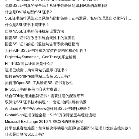
免费SSL证书真的安全吗？从证书链验证到漏洞风险的深度解析
什么是DV(域名型)SSL证书?
SSL证书编排系统安全风险与防护策略：证书泄露、私钥管理及自动化审计技术要点
什么是SSL证书中间证书？
自签名SSL证书的信任机制设置方法
国密SSL证书在政务系统合规性中的重要性
国密SSL证书的证书监控与告警系统构建指南
为什么IP SSL证书将成为零信任架构的核心组件？
Digicert与Symantec、GeoTrust关系全解析
HTTPS双向认证原理是什么?
证书已续费，为何网站仍显示旧证书？
如何在WordPress网站上安装SSL证书?
如何用OpenSSL工具验证SSL证书有效性
IP SSL证书的备份与容灾方案设计
结合CDN使用通配符证书：需要注意的配置细节
双算法SSL证书技术实现：一套证书解决所有场景
Android APP中WebView怎样对SSL证书进行校验？
GlobalSign证书保险金额：$150万保障范围与理赔流程
Microsoft Exchange 2010 生成CSR的详细教程
跨平台兼容性难题：如何解决移动端/老旧浏览器因SSL证书引发的连接失败？
什么是自签名SSL证书?