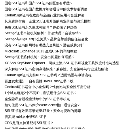
国密SSL证书和国产SSL证书的区别有哪些？
国密SSL证书在国产数据库加密通信中的技术标准调整
GlobalSign证书在政府与金融行业的应用与合规解读
从免费到付费：企业SSL证书升级的商业价值与决策模型
免费SSL证书永久生成可靠吗？你必须了解这些
Sectigo证书吊销机制解析：什么情况下会被吊销？
Sectigo与DigiCert什么关系？品牌合并后的信任链变化
没有SSL证书的网站有哪些安全风险？潜在威胁分析
Microsoft Exchange 2013 生成CSR的详细教程
Sectigo证书赔付机制：安全出问题如何理赔？
XCA vs KeyStore Explorer：两款主流 SSL 证书可视化工具深度对比与选型指南
深入解析SSL证书密钥存储标准：兼容性、安全策略与行业规范解读
GlobalSign证书支持IP SSL证书吗？适用场景与申请流程
百度发出通知：自有品牌BaiduTrust证书下线
Geotrust证书适合中小企业吗？性价比与安全性平衡分析
1个域名绑定2个不同IP，应该用什么SSL证书？
企业隐私合规检查清单中的SSL证书审核点
如何使用SSL证书保护WebSocket接口通信安全?
SSL证书有效期再缩短至47天：安全与便利的博弈
俄罗斯.ru域名申请SSL证书
CDN是否支持通配符SSL证书？
如何使用Nginx反向代理为API接口添加SSL证书保护