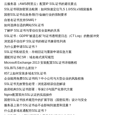
云服务器（AWS/阿里云）配置IP SSL证书的避坑要点
SSL证书弱加密算法检测：如何快速定位TLS 1.0/SSLv3残留服务
国密SSL证书在政务/医疗/金融行业的强制要求
自签名证书支持SNI吗？
如何选择合适的网站SSL证书
了解IP SSL证书与零信任安全架构的关系
SSL证书：GDPR“被遗忘权”与证书透明度日志（CT Log）的数据冲突
浏览器不信任IP SSL证书的根证书兼容性列表
为什么要申请SSL证书？
SSL证书私钥丢失：吊销旧证与重新申请应急方案
通配符证书CSR：域名格式填写规范
Microsoft Exchange 2013 安装配置SSL证书详细教程
SSL和TLS有什么差别？
IIS7上如何安装多域名SSL证书
企业能用免费SSL证书吗？中小公司与大型企业的风险权衡
SSL证书无效警告处理：浏览器错误信息解读
政府机构SSL证书部署：等保2.0与国产化替代方案
Nginx配置双向SSL认证的实战操作
国密SSL证书技术规范中的扩展字段（国密应用）设计与安全
服务器上装个SSL证书会不会影响到速度和流量？
什么是多域名通配符SSL证书？