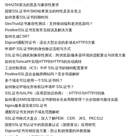
SHA256算法的普及与兼容性要求
国密SSL证书中SM3哈希算法的特性及安全意义
如何查看SSL证书到期时间
GeoTrust证书兼容性测试：支持移动端和老浏览器吗？
PositiveSSL证书安装常见错误及解决方案
如何生成CSR?
Digicert通配符证书：适合大型企业的多域名HTTPS方案
申请IP SSL证书时的身份验证流程与方式
SSL证书心跳机制兼容性测试：跨浏览器/服务器环境的适配要点与排查方案
如何在Tomcat中实现HTTP到HTTPS的自动跳转
工业控制系统（ICS）中IP SSL证书的独特配置要求
PositiveSSL适合金融类网站吗？安全等级解析
多个域名可以使用一个SSL证书吗？
如何验证IP地址所有权以申请IP SSL证书？
SSL证书与ALPN（应用层协议协商）：HTTP/2与HTTP/3切换
如何通过KMS实现SSL证书密钥全生命周期管理？分步指南与最佳实践
Nginx服务器安装SSL证书
通配符证书支持的子域名范围解析
SSL证书格式大盘点：深入了解PEM、CER、JKS、PKCS12
国密SSL证书认证中的双因素认证（国密算法）应用研究
Digicert证书吊销应急方案：防止私钥泄露的补救措施