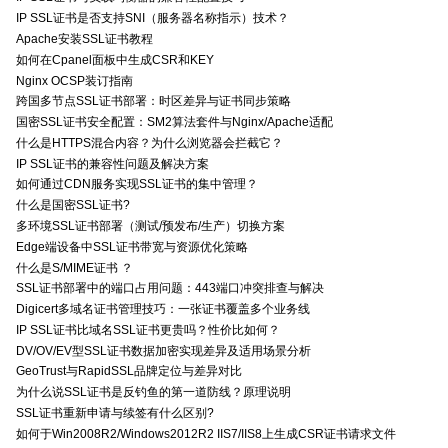
IP SSL证书是否支持SNI（服务器名称指示）技术？
Apache安装SSL证书教程
如何在Cpanel面板中生成CSR和KEY
Nginx OCSP装订指南
跨国多节点SSL证书部署：时区差异与证书同步策略
国密SSL证书安全配置：SM2算法套件与Nginx/Apache适配
什么是HTTPS混合内容？为什么浏览器会拦截它？
IP SSL证书的兼容性问题及解决方案
如何通过CDN服务实现SSL证书的集中管理？
什么是国密SSL证书?
多环境SSL证书部署（测试/预发布/生产）切换方案
Edge端设备中SSL证书带宽与资源优化策略
什么是S/MIME证书 ？
SSL证书部署中的端口占用问题：443端口冲突排查与解决
Digicert多域名证书管理技巧：一张证书覆盖多个业务线
IP SSL证书比域名SSL证书更贵吗？性价比如何？
DV/OV/EV型SSL证书数据加密实现差异及适用场景分析
GeoTrust与RapidSSL品牌定位与差异对比
为什么说SSL证书是反钓鱼的第一道防线？原理说明
SSL证书重新申请与续签有什么区别?
如何于Win2008R2/Windows2012R2 IIS7/IIS8上生成CSR证书请求文件