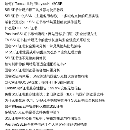
如何在Tomcat里利用keytool生成CSR
SSL证书合规扫描工具推荐与使用教程
SSL证书中的SAN（主题备用名称）：多域名支持的底层实现
域名变更必知：SSL证书吊销与重新签发操作规范
什么是UCC SSL证书
PositiveSSL证书吊销流程：网站迁移后旧证书安全处理方法
EV SSL证书技术规范中的密钥长度与安全强度关系研究
国密SSL证书安全漏洞分析：常见风险与防范策略
IP SSL证书泄露或私钥丢失怎么办？应急处理方案
SSL证书链不完整如何修复
如何判断你的网站是否适合通配符证书?
国密SSL证书浏览器兼容性问题分析
国密双证书体系：SM2算法与国密SSL协议兼容性指南
CFCA证书OCSP优化：提升HTTPS访问速度
GlobalSign证书兼容性报告：99.9%设备无缝信任
免费SSL证书兼容性测试：老旧浏览器（IE6）与国产浏览器支持
为什么要禁用RC4、SHA-1等弱加密套件？SSL证书安全风险解析
如何在tomcat中安装PFX格式SSL证书
多域名SSL证书是否支持免费申请？
SSL证书中的公钥与私钥：密钥对生成与存储安全
PositiveSSL适合哪些网站？个人博客/企业站选择指南