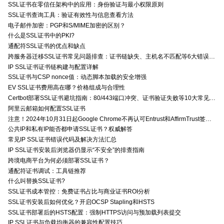
SSL证书在零信任架构中的应用：身份验证与最小权限原则
SSL证书查询工具：验证有效性与信息查看方法
电子邮件加密：PGP和S/MIME加密的区别？
什么是SSL证书中的PKI?
通配符SSL证书的优点和缺点
跨服务器迁移SSL证书常见问题排查：证书链缺失、主机名不匹配等6大错误解决方案
IP SSL证书证书链构建与配置详解
SSL证书与CSP nonce值：动态脚本加载的安全增强
EV SSL证书费用高在哪？价格组成与合理性
Certbot部署SSL证书避坑指南：80/443端口冲突、证书验证失败等10大常见问题解决方案
阿里云邮箱如何配置SSL证书
注意！2024年10月31日起Google Chrome不再认可Entrust和AffirmTrust签发的TLS证书
公共IP和私有IP能否都申请SSL证书？权威解答
常见IP SSL证书错误代码及解决方法汇总
IP SSL证书安装后浏览器仍显示“不安全”的排查指南
跨境电商平台为何必须部署SSL证书？
通配符证书调试：工具链推荐
什么叫替换SSL证书?
SSL证书成本管控：免费证书占比与商业证书ROI分析
SSL证书安装后如何优化？开启OCSP Stapling和HSTS
SSL证书部署后的HSTS配置：强制HTTPS访问与预加载列表提交
IP SSL证书与负载均衡器的兼容性配置技巧