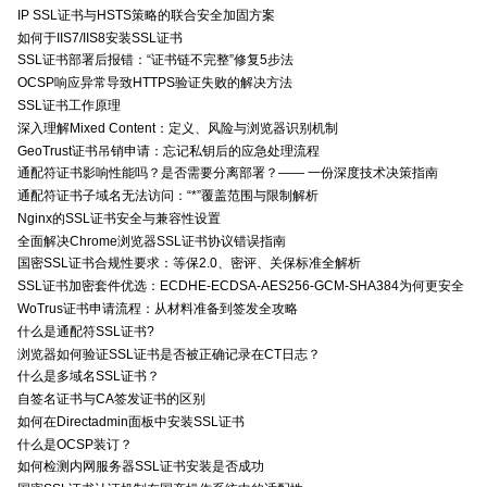
IP SSL证书与HSTS策略的联合安全加固方案
如何于IIS7/IIS8安装SSL证书
SSL证书部署后报错：“证书链不完整”修复5步法
OCSP响应异常导致HTTPS验证失败的解决方法
SSL证书工作原理
深入理解Mixed Content：定义、风险与浏览器识别机制
GeoTrust证书吊销申请：忘记私钥后的应急处理流程
通配符证书影响性能吗？是否需要分离部署？—— 一份深度技术决策指南
通配符证书子域名无法访问：“*”覆盖范围与限制解析
Nginx的SSL证书安全与兼容性设置
全面解决Chrome浏览器SSL证书协议错误指南
国密SSL证书合规性要求：等保2.0、密评、关保标准全解析
SSL证书加密套件优选：ECDHE-ECDSA-AES256-GCM-SHA384为何更安全
WoTrus证书申请流程：从材料准备到签发全攻略
什么是通配符SSL证书?
浏览器如何验证SSL证书是否被正确记录在CT日志？
什么是多域名SSL证书？
自签名证书与CA签发证书的区别
如何在Directadmin面板中安装SSL证书
什么是OCSP装订？
如何检测内网服务器SSL证书安装是否成功