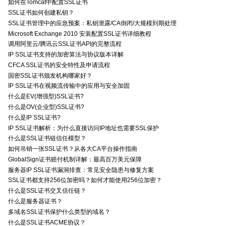
如何在Tomcat中配置SSL证书
SSL证书如何创建私钥？
SSL证书管理中的应急预案：私钥泄露/CA倒闭/大规模到期处理
Microsoft Exchange 2010 安装配置SSL证书详细教程
调用阿里云/腾讯云SSL证书API的完整流程
IP SSL证书支持的加密算法与协议版本详解
CFCA SSL证书的安全特性及申请流程
国密SSL证书颁发机构哪家好？
IP SSL证书在视频流传输中的应用与安全加固
什么是EV(增强型)SSL证书?
什么是OV(企业型)SSL证书?
什么是IP SSL证书?
IP SSL证书解析：为什么直接访问IP地址也需要SSL保护
什么是SSL证书链信任模型？
如何吊销一张SSL证书？从各大CA平台操作指南
GlobalSign证书赔付机制详解：最高百万美元保障
服务器IP SSL证书漏洞排查：常见安全隐患与修复方案
SSL证书都支持256位加密吗？如何才能使用256位加密？
什么是SSL证书交叉信任链？
什么是服务器证书？
多域名SSL证书保护什么类型的域名？
什么是SSL证书ACME协议？