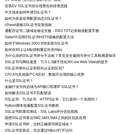
安装EV SSL证书后出现警告的排查思路
中文域名如何申请SSL证书？
如何为容器应用配置动态SSL证书？
cPanel面板SSL证书安装指南
通配符证书二级域名验证失败：DNS TXT记录精准配置手册
Safari中启用SSL证书HSTS策略的配置方法
如何于Windows 2003 IIS6安装SSL证书
如何在IIS上让http强制重定向至https
为什么你的SSL证书评分不达标？常见安全漏洞与评分工具检测逻辑详
SSL证书与网站速度：TLS 1.3握手优化对Core Web Vitals的提升
SSL证书单向认证和双向认证的区别?
CFCA与其他国产CA区别：数据不出境的核心优势
什么是SSL证书？
金融行业为何必须为API接口部署IP SSL证书？
如何解决SSL证书不匹配错误
SSL证书、TLS证书、HTTPS证书：它们是同一个东西吗？
Python脚本批量配置SSL证书教程
SSL证书部署后测试：SSL Labs评分优化指南
国密SSL证书算法SM2,SM3,SM4之间的区别及应用
申请SSL证书时，怎样正确填写绑定域名？
SSL证书安装后，无法通过https://打开访问