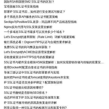
国际RSA和国密SM2 SSL证书的区别？
宝塔面板SSL证书安装指南
部署IP SSL证书后，如何进行安全测试与验证？
多子系统共享API服务的SSL证书配置策略
Sectigo与PositiveSSL差异：同品牌不同产品线选型指南
Nginx反向代理与SSL安装设置全解析
一个多域名SSL证书最多可以支持多少个域名？
Let's Encrypt的速率限制（Rate Limit）详解与规避策略
银行系统必看！Digicert FIPS认证与合规性要求解读
免费SSL证书的利与弊及如何获取 ？
Let's Encrypt的ACME协议原理深度解析
谷歌搜索算法中HTTPS信号的权重解读
SSL证书与硬件安全模块HSM深度解析：如何实现密钥存储与传输的双重安全防护？
使用Docker时配置自签名证书的详细指南
等保三级认证中SSL证书的部署要求与实现
如何把Pem证书转成Tomcat使用的Keystore并安装
IP SSL证书是否支持多IP绑定？配置限制说明
SSL证书链接出错原因有哪些?
SSL证书撤销是否影响SEO排名？
动态IP环境下IP SSL证书的稳定性保障方案
IP SSL证书被吊销的原因及恢复途径详解
阿里云取得一种SSL证书的检测方法和装置专利?