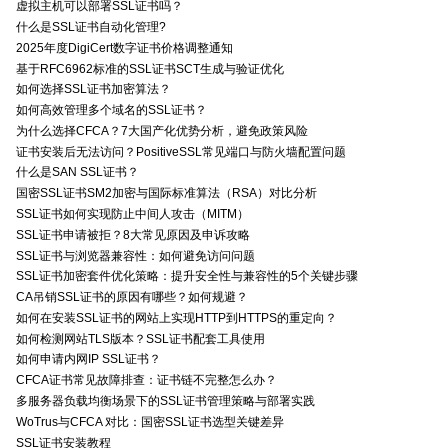
虚拟主机可以部署SSL证书吗？
什么是SSL证书自动化管理?
2025年度DigiCert数字证书价格调整通知
基于RFC6962标准的SSL证书SCT生成与验证优化
如何选择SSL证书加密算法？
如何高效管理多个域名的SSL证书？
为什么选择CFCA？7大国产化优势分析，避免政策风险
证书安装后无法访问？PositiveSSL常见端口与防火墙配置问题
什么是SAN SSL证书？
国密SSL证书SM2加密与国际标准算法（RSA）对比分析
SSL证书如何实现防止中间人攻击（MITM）
SSL证书申请被拒？8大常见原因及申诉攻略
SSL证书与浏览器兼容性：如何避免访问问题
SSL证书加密套件优化策略：提升安全性与兼容性的5个关键步骤
CA吊销SSL证书的原因有哪些？如何规避？
如何在安装SSL证书的网站上实现HTTP到HTTPS的重定向？
如何检测网站TLS版本？SSL证书配套工具使用
如何申请内网IP SSL证书？
CFCA证书常见故障排查：证书链不完整怎么办？
多服务器负载均衡场景下的SSL证书管理策略与部署实践
WoTrus与CFCA 对比：国密SSL证书选型关键差异
SSL证书安装教程