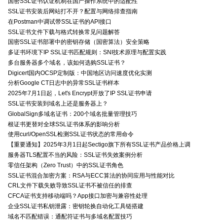
国密SSL证书认证机制在国产操作系统中的适配性
SSL证书安装后网站打不开？配置与网络排查指南
在Postman中调试带SSL证书的API接口
SSL证书文件下载与格式转换常见问题解答
国密SSL证书部署中的密钥存储（国密算法）安全策略
多证书环境下IP SSL证书匹配规则：SNI技术原理与配置实践
多台服务器多个域名，该如何选购SSL证书？
Digicert国内OCSP定制版：中国地区访问速度优化实测
分析Google CT日志中的异常SSL证书样本
2025年7月1日起，Let's Encrypt开放了IP SSL证书申请
SSL证书安装到域名上还是服务器上？
GlobalSign多域名证书：200个域名批量管理技巧
根证书更替对全球SSL证书体系的影响分析
使用curl/OpenSSL检测SSL证书状态的常用命令
【重要通知】2025年3月1日起Sectigo旗下所有SSL证书产品价格上调
服务器TLS配置不当的风险：SSL证书失效案例分析
零信任架构（Zero Trust）中的SSL证书角色
SSL证书混合加密方案：RSA与ECC算法的协同应用与性能对比
CRL文件下载失败导致SSL证书不被信任的排查
CFCA证书支持移动端吗？App接口加密与兼容性处理
企业SSL证书私钥泄露：密钥轮换自动化工具链搭建
域名不匹配错误：通配符证书与多域名配置技巧