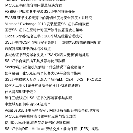
IP SSL证书的兼容性问题及解决方案
F5 BIG - IP版本 9 中安装SSL证书的详细介绍
EV SSL证书技术规范中的密钥长度与安全强度关系研究
Microsoft Exchange 2013 安装配置SSL证书详细教程
国密SSL证书在应对针对国产软件的恶意攻击策略
GlobalSign多域名证书：200个域名批量管理技巧
SSL证书与CSP（内容安全策略）：防御XSS攻击的协同配置
通配符SSL证书的优点和缺点
多域名证书部分域名失效：“SAN列表未更新”问题处理
SSL证书合规扫描工具推荐与使用教程
Sectigo证书吊销机制解析：什么情况下会被吊销？
如何吊销一张SSL证书？从各大CA平台操作指南
SSL证书格式大盘点：深入了解PEM、CER、JKS、PKCS12
如何为工业IoT设备构建安全的HTTPS通信通道?
什么是SSL证书链？
等保三级认证中SSL证书的部署要求与实现
中文域名如何申请SSL证书？
PositiveSSL证书吊销流程：网站迁移后旧证书安全处理方法
IP SSL证书在视频流传输中的应用与安全加固
使用Docker时配置自签名证书的详细指南
SSL证书与Diffie-Hellman密钥交换：前向保密（PFS）实现