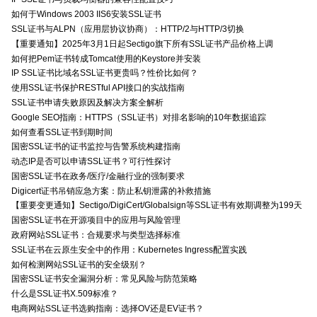
如何于Windows 2003 IIS6安装SSL证书
SSL证书与ALPN（应用层协议协商）：HTTP/2与HTTP/3切换
【重要通知】2025年3月1日起Sectigo旗下所有SSL证书产品价格上调
如何把Pem证书转成Tomcat使用的Keystore并安装
IP SSL证书比域名SSL证书更贵吗？性价比如何？
使用SSL证书保护RESTful API接口的实战指南
SSL证书申请失败原因及解决方案全解析
Google SEO指南：HTTPS（SSL证书）对排名影响的10年数据追踪
如何查看SSL证书到期时间
国密SSL证书的证书监控与告警系统构建指南
动态IP是否可以申请SSL证书？可行性探讨
国密SSL证书在政务/医疗/金融行业的强制要求
Digicert证书吊销应急方案：防止私钥泄露的补救措施
【重要变更通知】Sectigo/DigiCert/Globalsign等SSL证书有效期调整为199天
国密SSL证书在开源项目中的应用与风险管理
政府网站SSL证书：合规要求与类型选择标准
SSL证书在云原生安全中的作用：Kubernetes Ingress配置实践
如何检测网站SSL证书的安全级别？
国密SSL证书安全漏洞分析：常见风险与防范策略
什么是SSL证书X.509标准？
电商网站SSL证书选购指南：选择OV还是EV证书？