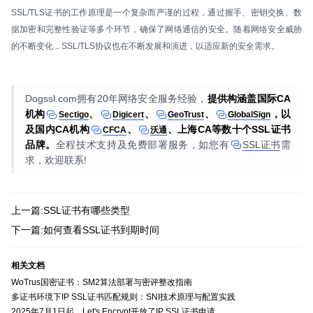
SSL/TLS证书的工作原理是一个复杂而严谨的过程，通过握手、密钥交换、数
据加密和完整性验证等多个环节，确保了网络通信的安全。随着网络安全威胁
的不断变化，SSL/TLS协议也在不断发展和演进，以适应新的安全需求。
Dogssl.com拥有20年网络安全服务经验，
提供构涵盖国际CA
机构
、
、
、
，以
Sectigo
Digicert
GeoTrust
GlobalSign
及国内CA机构
、
、上海CA等数十个SSL证书
CFCA
沃通
品牌。
全程技术支持及免费部署服务，如您有
SSL证书
需
求，欢迎联系!
上一篇:SSL证书有哪些类型
下一篇:如何查看SSL证书到期时间
相关文档
WoTrus国密证书：SM2算法部署与密评整改指南
多证书环境下IP SSL证书匹配规则：SNI技术原理与配置实践
2025年7月1日起，Let's Encrypt开放了IP SSL证书申请