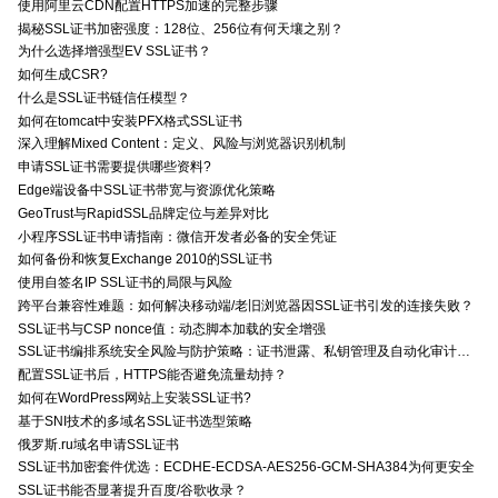
使用阿里云CDN配置HTTPS加速的完整步骤
揭秘SSL证书加密强度：128位、256位有何天壤之别？
为什么选择增强型EV SSL证书？
如何生成CSR?
什么是SSL证书链信任模型？
如何在tomcat中安装PFX格式SSL证书
深入理解Mixed Content：定义、风险与浏览器识别机制
申请SSL证书需要提供哪些资料?
Edge端设备中SSL证书带宽与资源优化策略
GeoTrust与RapidSSL品牌定位与差异对比
小程序SSL证书申请指南：微信开发者必备的安全凭证
如何备份和恢复Exchange 2010的SSL证书
使用自签名IP SSL证书的局限与风险
跨平台兼容性难题：如何解决移动端/老旧浏览器因SSL证书引发的连接失败？
SSL证书与CSP nonce值：动态脚本加载的安全增强
SSL证书编排系统安全风险与防护策略：证书泄露、私钥管理及自动化审计技术要点
配置SSL证书后，HTTPS能否避免流量劫持？
如何在WordPress网站上安装SSL证书?
基于SNI技术的多域名SSL证书选型策略
俄罗斯.ru域名申请SSL证书
SSL证书加密套件优选：ECDHE-ECDSA-AES256-GCM-SHA384为何更安全
SSL证书能否显著提升百度/谷歌收录？