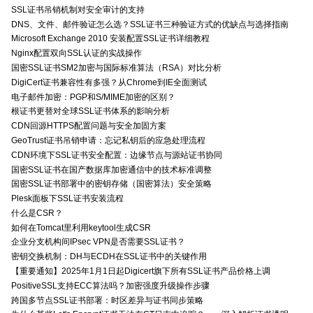
SSL证书吊销机制对安全审计的支持
DNS、文件、邮件验证怎么选？SSL证书三种验证方式的优缺点与选择指南
Microsoft Exchange 2010 安装配置SSL证书详细教程
Nginx配置双向SSL认证的实战操作
国密SSL证书SM2加密与国际标准算法（RSA）对比分析
DigiCert证书兼容性有多强？从Chrome到IE全面测试
电子邮件加密：PGP和S/MIME加密的区别？
根证书更替对全球SSL证书体系的影响分析
CDN回源HTTPS配置问题与安全加固方案
GeoTrust证书吊销申请：忘记私钥后的应急处理流程
CDN环境下SSL证书安全配置：边缘节点与源站证书协同
国密SSL证书在国产数据库加密通信中的技术标准调整
国密SSL证书部署中的密钥存储（国密算法）安全策略
Plesk面板下SSL证书安装流程
什么是CSR？
如何在Tomcat里利用keytool生成CSR
企业分支机构间IPsec VPN是否需要SSL证书？
密钥交换机制：DH与ECDH在SSL证书中的关键作用
【重要通知】2025年1月1日起Digicert旗下所有SSL证书产品价格上调
PositiveSSL支持ECC算法吗？加密强度升级操作步骤
跨国多节点SSL证书部署：时区差异与证书同步策略