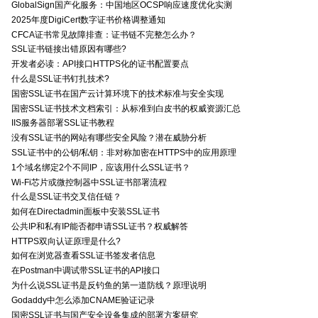
GlobalSign国产化服务：中国地区OCSP响应速度优化实测
2025年度DigiCert数字证书价格调整通知
CFCA证书常见故障排查：证书链不完整怎么办？
SSL证书链接出错原因有哪些?
开发者必读：API接口HTTPS化的证书配置要点
什么是SSL证书钉扎技术?
国密SSL证书在国产云计算环境下的技术标准与安全实现
国密SSL证书技术文档索引：从标准到白皮书的权威资源汇总
IIS服务器部署SSL证书教程
没有SSL证书的网站有哪些安全风险？潜在威胁分析
SSL证书中的公钥/私钥：非对称加密在HTTPS中的应用原理
1个域名绑定2个不同IP，应该用什么SSL证书？
Wi-Fi芯片或微控制器中SSL证书部署流程
什么是SSL证书交叉信任链？
如何在Directadmin面板中安装SSL证书
公共IP和私有IP能否都申请SSL证书？权威解答
HTTPS双向认证原理是什么?
如何在浏览器查看SSL证书签发者信息
在Postman中调试带SSL证书的API接口
为什么说SSL证书是反钓鱼的第一道防线？原理说明
Godaddy中怎么添加CNAME验证记录
国密SSL证书与国产安全设备集成的部署方案研究