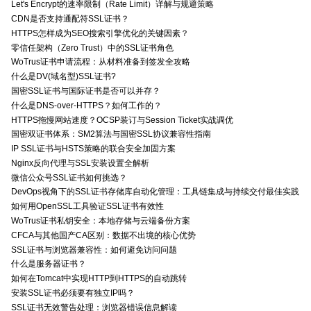
Let's Encrypt的速率限制（Rate Limit）详解与规避策略
CDN是否支持通配符SSL证书？
HTTPS怎样成为SEO搜索引擎优化的关键因素？
零信任架构（Zero Trust）中的SSL证书角色
WoTrus证书申请流程：从材料准备到签发全攻略
什么是DV(域名型)SSL证书?
国密SSL证书与国际证书是否可以并存？
什么是DNS-over-HTTPS？如何工作的？
HTTPS拖慢网站速度？OCSP装订与Session Ticket实战调优
国密双证书体系：SM2算法与国密SSL协议兼容性指南
IP SSL证书与HSTS策略的联合安全加固方案
Nginx反向代理与SSL安装设置全解析
微信公众号SSL证书如何挑选？
DevOps视角下的SSL证书存储库自动化管理：工具链集成与持续交付最佳实践
如何用OpenSSL工具验证SSL证书有效性
WoTrus证书私钥安全：本地存储与云端备份方案
CFCA与其他国产CA区别：数据不出境的核心优势
SSL证书与浏览器兼容性：如何避免访问问题
什么是服务器证书？
如何在Tomcat中实现HTTP到HTTPS的自动跳转
安装SSL证书必须要有独立IP吗？
SSL证书无效警告处理：浏览器错误信息解读