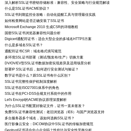
深入解析SSL证书密钥存储标准：兼容性、安全策略与行业规范解读
什么是SSL证书ACME协议？
SSL证书到期监控全攻略：自动化提醒工具与管理最佳实践
如何检查网站是否正确安装了SSL证书
Microsoft Exchange 2010 生成CSR的详细教程
国密SSL证书浏览器兼容性问题分析
Digicert通配符证书：适合大型企业的多域名HTTPS方案
什么是多域名SSL证书？
通配符证书CSR：域名格式填写规范
多环境SSL证书部署（测试/预发布/生产）切换方案
DV/OV/EV型SSL证书数据加密实现差异及适用场景分析
部署IP SSL证书后，如何进行安全测试与验证？
数字证书是什么？跟SSL证书有什么区别？
SSL证书完整性保护机制深度解析
SSL证书在ISO27001体系中的角色
SSL证书在PCI-DSS合规支付系统中的作用
Let's Encrypt的ACME协议原理深度解析
为什么SSL证书配置好验证文件，证书一直未签发？
免费SSL证书兼容性测试：老旧浏览器（IE6）与国产浏览器支持
多台服务器多个域名，该如何选购SSL证书？
医疗影像云安全：DICOM协议中SSL证书的传输加密规范
Geotrust证书适合中小企业吗？性价比与安全性平衡分析