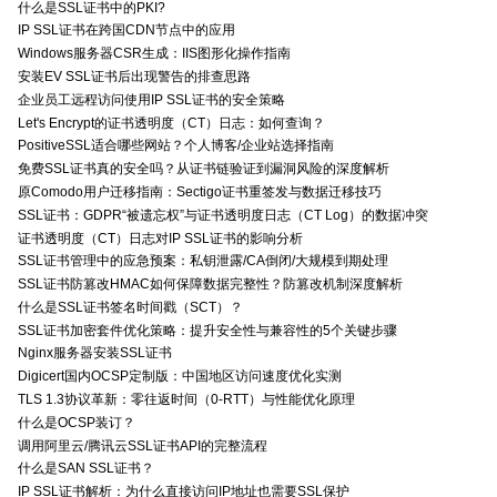
什么是SSL证书中的PKI?
IP SSL证书在跨国CDN节点中的应用
Windows服务器CSR生成：IIS图形化操作指南
安装EV SSL证书后出现警告的排查思路
企业员工远程访问使用IP SSL证书的安全策略
Let's Encrypt的证书透明度（CT）日志：如何查询？
PositiveSSL适合哪些网站？个人博客/企业站选择指南
免费SSL证书真的安全吗？从证书链验证到漏洞风险的深度解析
原Comodo用户迁移指南：Sectigo证书重签发与数据迁移技巧
SSL证书：GDPR“被遗忘权”与证书透明度日志（CT Log）的数据冲突
证书透明度（CT）日志对IP SSL证书的影响分析
SSL证书管理中的应急预案：私钥泄露/CA倒闭/大规模到期处理
SSL证书防篡改HMAC如何保障数据完整性？防篡改机制深度解析
什么是SSL证书签名时间戳（SCT）？
SSL证书加密套件优化策略：提升安全性与兼容性的5个关键步骤
Nginx服务器安装SSL证书
Digicert国内OCSP定制版：中国地区访问速度优化实测
TLS 1.3协议革新：零往返时间（0-RTT）与性能优化原理
什么是OCSP装订？
调用阿里云/腾讯云SSL证书API的完整流程
什么是SAN SSL证书？
IP SSL证书解析：为什么直接访问IP地址也需要SSL保护