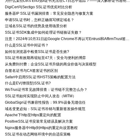
为什么某些Let's Encrypt证书无法在CT日志中追踪？——深入解析证书透明度与Let's Encrypt的关系
DigiCert与Sectigo SSL证书优劣对比分析
服务器IP SSL证书漏洞排查：常见安全隐患与修复方案
申请SSL证书时，怎样正确填写绑定域名？
泛域名SSL证书的优势及使用场景分析
SSL证书SDK集成中如何处理证书链验证失败？
注意！2024年10月31日起Google Chrome不再认可Entrust和AffirmTrust签发的TLS证书
什么是SSL证书中间证书？
如何在浏览器中检查SSL证书是否生效?
SSL证书有效期再缩短至47天：安全与便利的博弈
从免费到付费：企业SSL证书升级的商业价值与决策模型
自签名证书与CA签发证书的区别
Safari中启用SSL证书HSTS策略的配置方法
什么是EV(增强型)SSL证书?
WoTrus证书常见故障排查：证书链不完整怎么办？
SSL证书如何实现防止中间人攻击（MITM）
GlobalSign证书兼容性报告：99.9%设备无缝信任
域名变更必知：SSL证书吊销与重新签发操作规范
Apache下http至https重定向的配置
PositiveSSL证书安装常见错误及解决方案
Nginx服务器中Http到Https的重定向设置教程
SSL证书在动态网络环境中的自适应策略