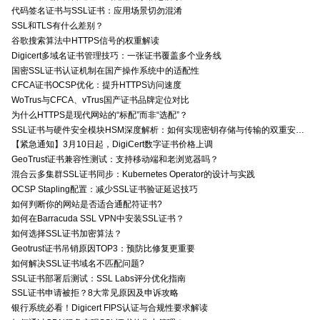
代码签名证书与SSL证书：应用场景切勿混淆
SSL和TLS有什么差别？
谷歌搜索算法中HTTPS信号的权重解读
Digicert多域名证书管理技巧：一张证书覆盖多个业务线
国密SSL证书认证机制在国产操作系统中的适配性
CFCA证书OCSP优化：提升HTTPS访问速度
WoTrus与CFCA、vTrus国产证书品牌定位对比
为什么HTTPS是现代网站的“标配”而非“选配”？
SSL证书与硬件安全模块HSM深度解析：如何实现密钥存储与传输的双重安全防护？
【紧急通知】3月10日起，DigiCert数字证书价格上调
GeoTrust证书兼容性测试：支持移动端和老浏览器吗？
混合云多集群SSL证书同步：Kubernetes Operator的设计与实践
OCSP Stapling配置：减少SSL证书验证延迟技巧
如何判断你的网站是否适合通配符证书?
如何在Barracuda SSL VPN中安装SSL证书？
如何选择SSL证书加密算法？
Geotrust证书吊销原因TOP3：预防比修复更重要
如何解决SSL证书域名不匹配问题?
SSL证书部署后测试：SSL Labs评分优化指南
SSL证书申请被拒？8大常见原因及申诉攻略
银行系统必看！Digicert FIPS认证与合规性要求解读