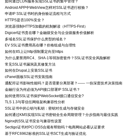
如何通过CDN服务实现SSL证书的集中管理？
Android APP中WebView怎样对SSL证书进行校验？
申请IP SSL证书时的身份验证流程与方式
HTTPS是否100%安全？
浏览器强制HTTPS加载的机制解读（HTTPS-First）
Digicert证书贵在哪？金融级安全与企业级服务价值解析
多域名SSL证书保护什么类型的域名？
EV SSL证书费用高在哪？价格组成与合理性
如何在IIS上让http强制重定向至https
为什么要禁用RC4、SHA-1等弱加密套件？SSL证书安全风险解析
常见SSL证书漏洞及其修复方法
如何在Drupal上安装SSL证书
cPanel面板SSL证书安装指南
通配符证书影响性能吗？是否需要分离部署？—— 一份深度技术决策指南
金融行业为何必须为API接口部署IP SSL证书？
如何使用SSL证书保护WebSocket接口通信安全?
TLS 1.3与零信任网络架构兼容性分析
SSL证书中的公钥与私钥：密钥对生成与存储安全
如何通过KMS实现SSL证书密钥全生命周期管理？分步指南与最佳实践
Nginx的SSL证书安全与兼容性设置
Sectigo证书对PCI DSS合规有帮助吗？电商网站必看认证要求
基于RFC6962标准的SSL证书SCT生成与验证优化