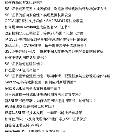
如何自助购买SSL证书?
SSL证书链不完整：成因解析、浏览器报错机制与链结构验证方法
SSL证书的前向安全性：实现数据长期安全
CFCA国密算法支持详解：SM2/SM3双算法全覆盖
如何用Java Keytool生成自签名SSL证书？
政府机构SSL证书部署：等保2.0与国产化替代方案
IP SSL证书与旧版浏览器/操作系统的兼容性问题探讨
GlobalSign OV/EV证书：适合哪些高安全需求场景？
SSL证书链验证机制：破解中间人攻击伪造证书的关键防线解析
如何申请内网IP SSL证书？
SSL证书如何创建私钥？
什么是SSL证书吊销？
SSL证书更新全流程指南：续期申请、配置替换与生效验证操作详解
Sectigo证书有效期变更：如何应对新规调整？
多域名SSL证书是否支持免费申请？
阿里云取得一种SSL证书的检测方法和装置专利?
新SSL证书已部署，为何访问网站还是旧证书，如何解决？
EV通配符SSL证书可以购买吗？
双算法SSL证书技术实现：一套证书解决所有场景
如何使用Nginx反向代理为API接口添加SSL证书保护
自签名证书支持SNI吗？
Apache中SSL证书的安全及兼容性设定