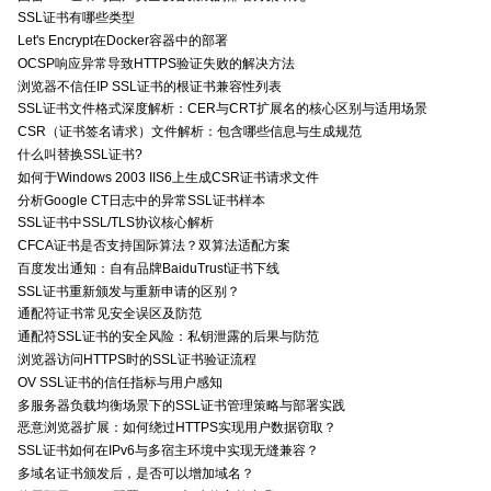
SSL证书有哪些类型
Let's Encrypt在Docker容器中的部署
OCSP响应异常导致HTTPS验证失败的解决方法
浏览器不信任IP SSL证书的根证书兼容性列表
SSL证书文件格式深度解析：CER与CRT扩展名的核心区别与适用场景
CSR（证书签名请求）文件解析：包含哪些信息与生成规范
什么叫替换SSL证书?
如何于Windows 2003 IIS6上生成CSR证书请求文件
分析Google CT日志中的异常SSL证书样本
SSL证书中SSL/TLS协议核心解析
CFCA证书是否支持国际算法？双算法适配方案
百度发出通知：自有品牌BaiduTrust证书下线
SSL证书重新颁发与重新申请的区别？
通配符证书常见安全误区及防范
通配符SSL证书的安全风险：私钥泄露的后果与防范
浏览器访问HTTPS时的SSL证书验证流程
OV SSL证书的信任指标与用户感知
多服务器负载均衡场景下的SSL证书管理策略与部署实践
恶意浏览器扩展：如何绕过HTTPS实现用户数据窃取？
SSL证书如何在IPv6与多宿主环境中实现无缝兼容？
多域名证书颁发后，是否可以增加域名？