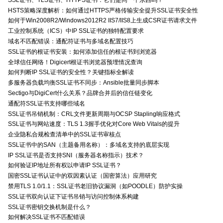
HSTS策略深度解析：如何通过HTTPS严格传输安全提升SSL证书安全性
如何于Win2008R2/Windows2012R2 IIS7/IIS8上生成CSR证书请求文件
工业控制系统（ICS）中IP SSL证书的独特配置要求
域名不匹配错误：通配符证书与多域名配置技巧
SSL证书的根证书安装：如何添加信任的根证书到浏览器
全球信任网络！Digicert根证书浏览器预埋情况查询
如何判断IP SSL证书的安全性？关键指标全解读
多服务器负载均衡SSL证书不同步：Ansible批量同步脚本
Sectigo与DigiCert什么关系？品牌合并后的信任链变化
通配符SSL证书支持哪些域名
SSL证书吊销机制：CRL文件更新周期与OCSP Stapling响应格式
SSL证书与网站速度：TLS 1.3握手优化对Core Web Vitals的提升
企业隐私合规检查清单中的SSL证书审核点
SSL证书中的SAN（主题备用名称）：多域名支持的底层实现
IP SSL证书是否支持SNI（服务器名称指示）技术？
如何验证IP地址所有权以申请IP SSL证书？
国密SSL证书认证中的双因素认证（国密算法）应用研究
禁用TLS 1.0/1.1：SSL证书老旧协议漏洞（如POODLE）防护实操
SSL证书双向认证下证书吊销与访问控制体系构建
SSL证书密钥交换机制是什么？
如何解决SSL证书不匹配错误