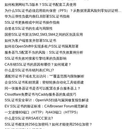
如何检测网站TLS版本？SSL证书配套工具使用
为什么SSL证书必须启用前向保密（PFS）？从数据泄露风险到零知识证明的安全价值分析
华为云弹性负载均衡ELB部署SSL证书指南
SSL证书更换根或中间证书操作指南
自签名SSL证书的生成与局限性
国密SSL证书算法SM2,SM3,SM4之间的区别及应用
如何为客户端签发并部署SSL证书
如何在OpenShift中实现多租户SSL证书隔离部署
服务器TLS配置不当的风险：SSL证书失效案例分析
SSL证书失效对搜索引擎结果的负面影响
CA吊销SSL证书的原因有哪些？如何规避？
什么是SSL证书吊销列表(CRL)?
通配符证书子域名无法访问：“*”覆盖范围与限制解析
企业SSL证书私钥泄露：密钥轮换自动化工具链搭建
同一张服务器证书是否可以配置在多台服务器上？
Cloudflare免费证书与Caddy服务器的集成技巧
SSL证书安全审计：OpenVAS扫描与漏洞修复报告解读
EV SSL证书的验证标准：CA/Browser Forum规范解读
一文读懂80端口（HTTP）与443端口（HTTPS）
什么是SSL证书RSA/ECC算法?
SSL证书都支持256位加密吗？如何才能使用256位加密？