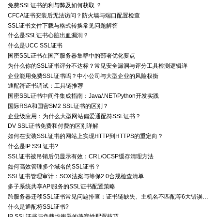
免费SSL证书的利与弊及如何获取 ？
CFCA证书安装后无法访问？防火墙与端口配置检查
SSL证书文件下载与格式转换常见问题解答
什么是SSL证书心脏出血漏洞？
什么是UCC SSL证书
国密SSL证书在国产服务器集群中的部署优化要点
为什么你的SSL证书评分不达标？常见安全漏洞与评分工具检测逻辑详
企业能用免费SSL证书吗？中小公司与大型企业的风险权衡
通配符证书调试：工具链推荐
国密SSL证书中间件集成指南：Java/.NET/Python开发实践
国际RSA和国密SM2 SSL证书的区别？
企业级应用：为什么大型网站偏爱通配符SSL证书？
DV SSL证书免费和付费的区别详解
如何在安装SSL证书的网站上实现HTTP到HTTPS的重定向？
什么是IP SSL证书?
SSL证书被吊销后仍显示有效：CRL/OCSP缓存清理方法
如何高效管理多个域名的SSL证书？
SSL证书管理审计：SOX法案与等保2.0合规检查清单
多子系统共享API服务的SSL证书配置策略
跨服务器迁移SSL证书常见问题排查：证书链缺失、主机名不匹配等6大错误解决方案
什么是通配符SSL证书?
IP SSL证书与负载均衡器的兼容性配置技巧