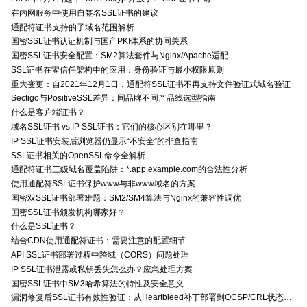
在内网服务中使用自签名SSL证书的建议
通配符证书支持的子域名范围解析
国密SSL证书认证机制与国产PKI体系的协同关系
国密SSL证书安全配置：SM2算法套件与Nginx/Apache适配
SSL证书在零信任架构中的应用：身份验证与最小权限原则
重大变更：自2021年12月1日，通配符SSL证书不再支持文件验证式域名验证
Sectigo与PositiveSSL差异：同品牌不同产品线选型指南
什么是客户端证书？
域名SSL证书 vs IP SSL证书：它们的核心区别在哪里？
IP SSL证书安装后浏览器仍显示“不安全”的排查指南
SSL证书相关的OpenSSL命令全解析
通配符证书三级域名覆盖陷阱：*.app.example.com的合法性分析
使用通配符SSL证书保护www与非www域名的方案
国密双SSL证书部署难题：SM2/SM4算法与Nginx的兼容性调优
国密SSL证书颁发机构哪家好？
什么是SSL证书？
结合CDN使用通配符证书：需要注意的配置细节
API SSL证书部署过程中跨域（CORS）问题处理
IP SSL证书泄露或私钥丢失怎么办？应急处理方案
国密SSL证书中SM3哈希算法的特性及安全意义
漏洞修复后SSL证书有效性验证：从Heartbleed补丁部署到OCSP/CRL状态检查的全链路确认方法