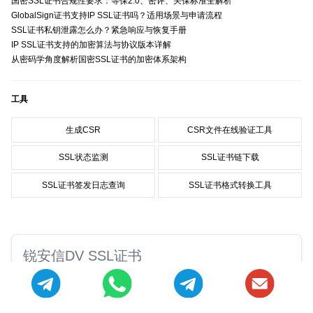
国密SSL证书合规性要求：等保2.0、密评、关保标准全解析
GlobalSign证书支持IP SSL证书吗？适用场景与申请流程
SSL证书私钥泄露怎么办？紧急响应与恢复手册
IP SSL证书支持的加密算法与协议版本详解
从密码学角度解析国密SSL证书的加密体系架构
工具
生成CSR
CSR文件在线验证工具
SSL状态监测
SSL证书链下载
SSL证书签发日志查询
SSL证书格式转换工具
锐安信DV SSL证书
¥65
/年
锐安信多域名证书最高250个域名