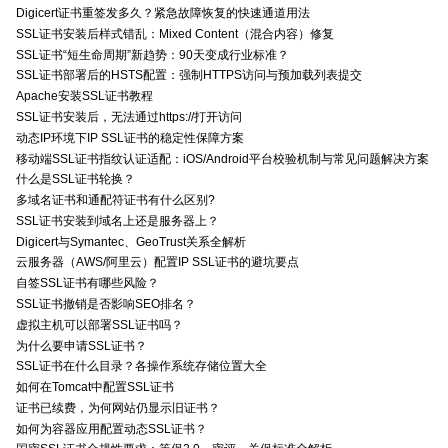
Digicert证书重签发多久？紧急故障恢复的快速通道用法
SSL证书安装后样式错乱：Mixed Content（混合内容）修复
SSL证书“短生命周期”新趋势：90天变成行业标准？
SSL证书部署后的HSTS配置：强制HTTPS访问与预加载列表提交
Apache安装SSL证书教程
SSL证书安装后，无法通过https://打开访问
动态IP环境下IP SSL证书的稳定性保障方案
移动端SSL证书指纹认证适配：iOS/Android平台校验机制与常见问题解决方案
什么是SSL证书轮换？
多域名证书和通配符证书有什么区别?
SSL证书安装到域名上还是服务器上？
Digicert与Symantec、GeoTrust关系全解析
云服务器（AWS/阿里云）配置IP SSL证书的避坑要点
自签SSL证书有哪些风险？
SSL证书撤销是否影响SEO排名？
虚拟主机可以部署SSL证书吗？
为什么要申请SSL证书？
SSL证书在什么目录？各操作系统存储位置大全
如何在Tomcat中配置SSL证书
证书已续费，为何网站仍显示旧证书？
如何为容器应用配置动态SSL证书？