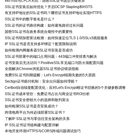
WoTrus与CFCA 对比：国密SSL证书选型关键差异
SSL证书安装后如何优化？开启OCSP Stapling和HSTS
有支持IP地址的SSL证书吗？哪些证书支持IP地址实现HTTPS
SSL证书中的数字签名是什么？
SSL证书的证书路径构建：如何避免路径过长问题
国密SSL证书在政务系统合规性中的重要性
SSL证书弱加密算法检测：如何快速定位TLS 1.0/SSLv3残留服务
IP SSL证书是否支持多IP绑定？配置限制说明
如何检测内网服务器SSL证书安装是否成功
SSL证书部署中的端口占用问题：443端口冲突排查与解决
证书安装后无法访问？PositiveSSL常见端口与防火墙配置问题
全面解决Chrome浏览器SSL证书协议错误指南
免费SSL证书到期提醒：Let's Encrypt续期失败的5大原因
Sectigo证书赔付机制：安全出问题如何理赔？
Certbot自动续签配置优化：应对Let's Encrypt根证书切换的5个关键参数调整
SSL证书成本管控：免费证书占比与商业证书ROI分析
SSL证书安全密钥大小的选择和散列算法
如何检测SSL证书是否安装成功？
跨境电商平台为何必须部署SSL证书？
了解IP SSL证书与零信任安全架构的关系
IP SSL证书证书链构建与配置详解
本地开发环境HTTPS与CORS跨域问题调试技巧