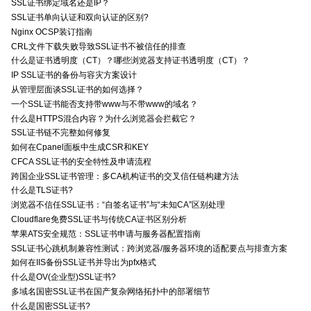
SSL证书绑定域名还是IP？
SSL证书单向认证和双向认证的区别?
Nginx OCSP装订指南
CRL文件下载失败导致SSL证书不被信任的排查
什么是证书透明度（CT）？哪些浏览器支持证书透明度（CT）？
IP SSL证书的备份与容灾方案设计
从管理层面谈SSL证书的如何选择？
一个SSL证书能否支持带www与不带www的域名？
什么是HTTPS混合内容？为什么浏览器会拦截它？
SSL证书链不完整如何修复
如何在Cpanel面板中生成CSR和KEY
CFCA SSL证书的安全特性及申请流程
跨国企业SSL证书管理：多CA机构证书的交叉信任链构建方法
什么是TLS证书?
浏览器不信任SSL证书：“自签名证书”与“未知CA”区别处理
Cloudflare免费SSL证书与传统CA证书区别分析
苹果ATS安全规范：SSL证书申请与服务器配置指南
SSL证书心跳机制兼容性测试：跨浏览器/服务器环境的适配要点与排查方案
如何在IIS备份SSL证书并导出为pfx格式
什么是OV(企业型)SSL证书?
多域名国密SSL证书在国产复杂网络拓扑中的部署细节
什么是国密SSL证书?