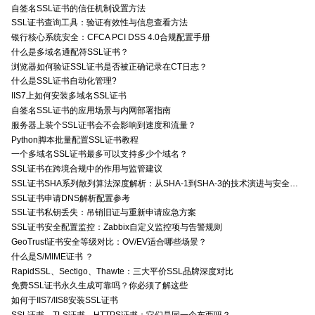
自签名SSL证书的信任机制设置方法
SSL证书查询工具：验证有效性与信息查看方法
银行核心系统安全：CFCA PCI DSS 4.0合规配置手册
什么是多域名通配符SSL证书？
浏览器如何验证SSL证书是否被正确记录在CT日志？
什么是SSL证书自动化管理?
IIS7上如何安装多域名SSL证书
自签名SSL证书的应用场景与内网部署指南
服务器上装个SSL证书会不会影响到速度和流量？
Python脚本批量配置SSL证书教程
一个多域名SSL证书最多可以支持多少个域名？
SSL证书在跨境合规中的作用与监管建议
SSL证书SHA系列散列算法深度解析：从SHA-1到SHA-3的技术演进与安全特性
SSL证书申请DNS解析配置参考
SSL证书私钥丢失：吊销旧证与重新申请应急方案
SSL证书安全配置监控：Zabbix自定义监控项与告警规则
GeoTrust证书安全等级对比：OV/EV适合哪些场景？
什么是S/MIME证书 ？
RapidSSL、Sectigo、Thawte：三大平价SSL品牌深度对比
免费SSL证书永久生成可靠吗？你必须了解这些
如何于IIS7/IIS8安装SSL证书
SSL证书、TLS证书、HTTPS证书：它们是同一个东西吗？