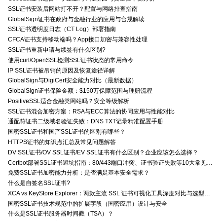
SSL证书安装后网站打不开？配置与网络排查指南
GlobalSign证书在政府与金融行业的应用与合规解读
SSL证书透明度日志（CT Log）部署指南
CFCA证书支持移动端吗？App接口加密与兼容性处理
SSL证书重新申请与续签有什么区别?
使用curl/OpenSSL检测SSL证书状态的常用命令
IP SSL证书被吊销的原因及恢复途径详解
GlobalSign与DigiCert安全能力对比（最新数据）
GlobalSign证书保险金额：$150万保障范围与理赔流程
PositiveSSL适合金融类网站吗？安全等级解析
SSL证书混合加密方案：RSA与ECC算法的协同应用与性能对比
通配符证书二级域名验证失败：DNS TXT记录精准配置手册
国密SSL证书和国产SSL证书的区别有哪些？
HTTPS证书的知识点汇总及常见问题解答
DV SSL证书/OV SSL证书/EV SSL证书有什么区别？企业应该怎么选择？
Certbot部署SSL证书避坑指南：80/443端口冲突、证书验证失败等10大常见问题解决方案
免费SSL证书加密能力分析：是否满足基本安全需求？
什么是自签名SSL证书?
XCA vs KeyStore Explorer：两款主流 SSL 证书可视化工具深度对比与选型指南
国密SSL证书技术规范中的扩展字段（国密应用）设计与安全
什么是SSL证书服务器时间戳（TSA）？