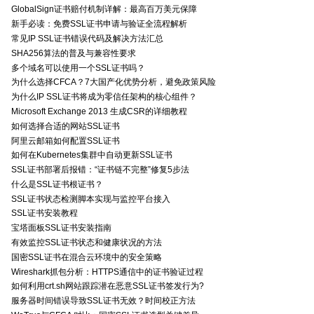
GlobalSign证书赔付机制详解：最高百万美元保障
新手必读：免费SSL证书申请与验证全流程解析
常见IP SSL证书错误代码及解决方法汇总
SHA256算法的普及与兼容性要求
多个域名可以使用一个SSL证书吗？
为什么选择CFCA？7大国产化优势分析，避免政策风险
为什么IP SSL证书将成为零信任架构的核心组件？
Microsoft Exchange 2013 生成CSR的详细教程
如何选择合适的网站SSL证书
阿里云邮箱如何配置SSL证书
如何在Kubernetes集群中自动更新SSL证书
SSL证书部署后报错：“证书链不完整”修复5步法
什么是SSL证书根证书？
SSL证书状态检测脚本实现与监控平台接入
SSL证书安装教程
宝塔面板SSL证书安装指南
有效监控SSL证书状态和健康状况的方法
国密SSL证书在混合云环境中的安全策略
Wireshark抓包分析：HTTPS通信中的证书验证过程
如何利用crt.sh网站跟踪潜在恶意SSL证书签发行为?
服务器时间错误导致SSL证书无效？时间校正方法