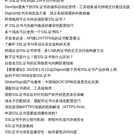
IP SSL证书在跨国CDN节点中的应用
DevOps视角下的SSL证书存储库自动化管理：工具链集成与持续交付最佳实践
Digicert证书吊销应急方案：防止私钥泄露的补救措施
跨境电商平台为何必须部署SSL证书？
IP SSL证书与负载均衡器的兼容性配置技巧
多个域名可以使用一个SSL证书吗？
开发者必读：API接口HTTPS化的证书配置要点
了解IP SSL证书与零信任安全架构的关系
跨国企业SSL证书管理：多CA机构证书的交叉信任链构建方法
数字证书是什么？跟SSL证书有什么区别？
自签名SSL证书的应用场景与内网部署指南
【重要通知】2025年1月1日起Digicert旗下所有SSL证书产品价格上调
如何于IIS7/IIS8安装SSL证书
GlobalSign国产化服务：中国地区OCSP响应速度优化实测
通配符证书调试：工具链推荐
国密SSL证书在应对针对国产软件的恶意攻击策略
域名不匹配错误：通配符证书与多域名配置技巧
浏览器强制HTTPS加载的机制解读（HTTPS-First）
申请SSL证书需要提供哪些资料?
SSL证书中的公钥与私钥：密钥对生成与存储安全
SSL证书安装教程
SSL证书与浏览器兼容性：如何避免访问问题