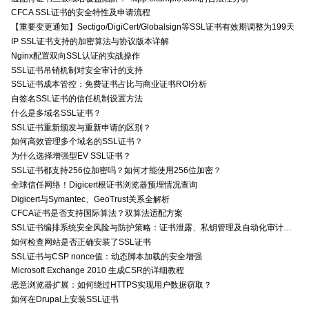
CFCA SSL证书的安全特性及申请流程
【重要变更通知】Sectigo/DigiCert/Globalsign等SSL证书有效期调整为199天
IP SSL证书支持的加密算法与协议版本详解
Nginx配置双向SSL认证的实战操作
SSL证书吊销机制对安全审计的支持
SSL证书成本管控：免费证书占比与商业证书ROI分析
自签名SSL证书的信任机制设置方法
什么是多域名SSL证书？
SSL证书重新颁发与重新申请的区别？
如何高效管理多个域名的SSL证书？
为什么选择增强型EV SSL证书？
SSL证书都支持256位加密吗？如何才能使用256位加密？
全球信任网络！Digicert根证书浏览器预埋情况查询
Digicert与Symantec、GeoTrust关系全解析
CFCA证书是否支持国际算法？双算法适配方案
SSL证书编排系统安全风险与防护策略：证书泄露、私钥管理及自动化审计技术要点
如何检查网站是否正确安装了SSL证书
SSL证书与CSP nonce值：动态脚本加载的安全增强
Microsoft Exchange 2010 生成CSR的详细教程
恶意浏览器扩展：如何绕过HTTPS实现用户数据窃取？
如何在Drupal上安装SSL证书