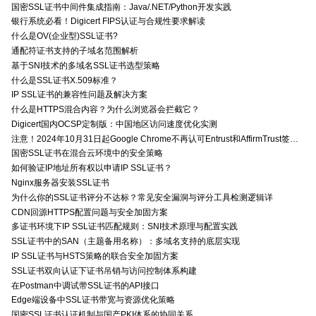
国密SSL证书中间件集成指南：Java/.NET/Python开发实践
银行系统必看！Digicert FIPS认证与合规性要求解读
什么是OV(企业型)SSL证书?
通配符证书支持的子域名范围解析
基于SNI技术的多域名SSL证书选型策略
什么是SSL证书X.509标准？
IP SSL证书的兼容性问题及解决方案
什么是HTTPS混合内容？为什么浏览器会拦截它？
Digicert国内OCSP定制版：中国地区访问速度优化实测
注意！2024年10月31日起Google Chrome不再认可Entrust和AffirmTrust签发的TLS证书
国密SSL证书在混合云环境中的安全策略
如何验证IP地址所有权以申请IP SSL证书？
Nginx服务器安装SSL证书
为什么你的SSL证书评分不达标？常见安全漏洞与评分工具检测逻辑详
CDN回源HTTPS配置问题与安全加固方案
多证书环境下IP SSL证书匹配规则：SNI技术原理与配置实践
SSL证书中的SAN（主题备用名称）：多域名支持的底层实现
IP SSL证书与HSTS策略的联合安全加固方案
SSL证书双向认证下证书吊销与访问控制体系构建
在Postman中调试带SSL证书的API接口
Edge端设备中SSL证书带宽与资源优化策略
国密SSL证书认证机制与国产PKI体系的协同关系