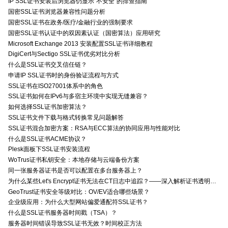
IP SSL证书安装后浏览器仍显示“不安全”的排查指南
国密SSL证书浏览器兼容性问题分析
国密SSL证书在政务/医疗/金融行业的强制要求
国密SSL证书认证中的双因素认证（国密算法）应用研究
Microsoft Exchange 2013 安装配置SSL证书详细教程
DigiCert与Sectigo SSL证书优劣对比分析
什么是SSL证书交叉信任链？
申请IP SSL证书时的身份验证流程与方式
SSL证书在ISO27001体系中的角色
SSL证书如何在IPv6与多宿主环境中实现无缝兼容？
如何选择SSL证书加密算法？
SSL证书文件下载与格式转换常见问题解答
SSL证书混合加密方案：RSA与ECC算法的协同应用与性能对比
什么是SSL证书ACME协议？
Plesk面板下SSL证书安装流程
WoTrus证书私钥安全：本地存储与云端备份方案
同一张服务器证书是否可以配置在多台服务器上？
为什么某些Let's Encrypt证书无法在CT日志中追踪？——深入解析证书透明度与Let's Encrypt的关系
GeoTrust证书安全等级对比：OV/EV适合哪些场景？
企业级应用：为什么大型网站偏爱通配符SSL证书？
什么是SSL证书服务器时间戳（TSA）？
服务器时间错误导致SSL证书无效？时间校正方法