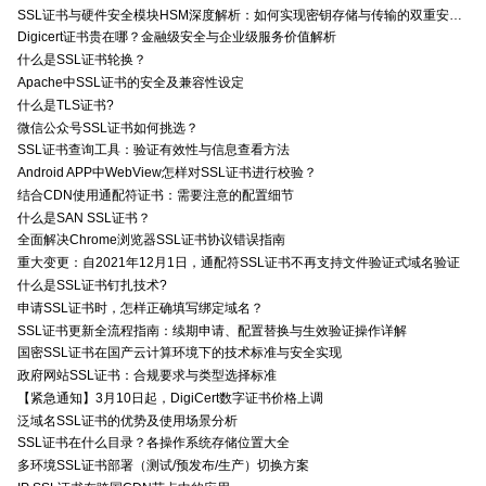
SSL证书与硬件安全模块HSM深度解析：如何实现密钥存储与传输的双重安全防护？
Digicert证书贵在哪？金融级安全与企业级服务价值解析
什么是SSL证书轮换？
Apache中SSL证书的安全及兼容性设定
什么是TLS证书?
微信公众号SSL证书如何挑选？
SSL证书查询工具：验证有效性与信息查看方法
Android APP中WebView怎样对SSL证书进行校验？
结合CDN使用通配符证书：需要注意的配置细节
什么是SAN SSL证书？
全面解决Chrome浏览器SSL证书协议错误指南
重大变更：自2021年12月1日，通配符SSL证书不再支持文件验证式域名验证
什么是SSL证书钉扎技术?
申请SSL证书时，怎样正确填写绑定域名？
SSL证书更新全流程指南：续期申请、配置替换与生效验证操作详解
国密SSL证书在国产云计算环境下的技术标准与安全实现
政府网站SSL证书：合规要求与类型选择标准
【紧急通知】3月10日起，DigiCert数字证书价格上调
泛域名SSL证书的优势及使用场景分析
SSL证书在什么目录？各操作系统存储位置大全
多环境SSL证书部署（测试/预发布/生产）切换方案