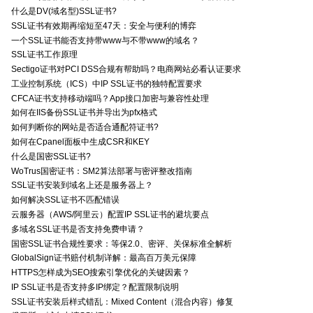
什么是DV(域名型)SSL证书?
SSL证书有效期再缩短至47天：安全与便利的博弈
一个SSL证书能否支持带www与不带www的域名？
SSL证书工作原理
Sectigo证书对PCI DSS合规有帮助吗？电商网站必看认证要求
工业控制系统（ICS）中IP SSL证书的独特配置要求
CFCA证书支持移动端吗？App接口加密与兼容性处理
如何在IIS备份SSL证书并导出为pfx格式
如何判断你的网站是否适合通配符证书?
如何在Cpanel面板中生成CSR和KEY
什么是国密SSL证书?
WoTrus国密证书：SM2算法部署与密评整改指南
SSL证书安装到域名上还是服务器上？
如何解决SSL证书不匹配错误
云服务器（AWS/阿里云）配置IP SSL证书的避坑要点
多域名SSL证书是否支持免费申请？
国密SSL证书合规性要求：等保2.0、密评、关保标准全解析
GlobalSign证书赔付机制详解：最高百万美元保障
HTTPS怎样成为SEO搜索引擎优化的关键因素？
IP SSL证书是否支持多IP绑定？配置限制说明
SSL证书安装后样式错乱：Mixed Content（混合内容）修复