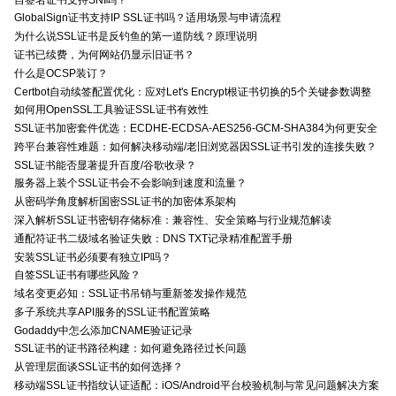
GlobalSign证书支持IP SSL证书吗？适用场景与申请流程
为什么说SSL证书是反钓鱼的第一道防线？原理说明
证书已续费，为何网站仍显示旧证书？
什么是OCSP装订？
Certbot自动续签配置优化：应对Let's Encrypt根证书切换的5个关键参数调整
如何用OpenSSL工具验证SSL证书有效性
SSL证书加密套件优选：ECDHE-ECDSA-AES256-GCM-SHA384为何更安全
跨平台兼容性难题：如何解决移动端/老旧浏览器因SSL证书引发的连接失败？
SSL证书能否显著提升百度/谷歌收录？
服务器上装个SSL证书会不会影响到速度和流量？
从密码学角度解析国密SSL证书的加密体系架构
深入解析SSL证书密钥存储标准：兼容性、安全策略与行业规范解读
通配符证书二级域名验证失败：DNS TXT记录精准配置手册
安装SSL证书必须要有独立IP吗？
自签SSL证书有哪些风险？
域名变更必知：SSL证书吊销与重新签发操作规范
多子系统共享API服务的SSL证书配置策略
Godaddy中怎么添加CNAME验证记录
SSL证书的证书路径构建：如何避免路径过长问题
从管理层面谈SSL证书的如何选择？
移动端SSL证书指纹认证适配：iOS/Android平台校验机制与常见问题解决方案