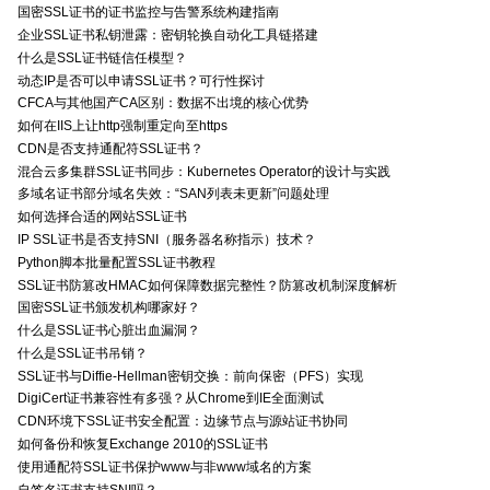
国密SSL证书的证书监控与告警系统构建指南
企业SSL证书私钥泄露：密钥轮换自动化工具链搭建
什么是SSL证书链信任模型？
动态IP是否可以申请SSL证书？可行性探讨
CFCA与其他国产CA区别：数据不出境的核心优势
如何在IIS上让http强制重定向至https
CDN是否支持通配符SSL证书？
混合云多集群SSL证书同步：Kubernetes Operator的设计与实践
多域名证书部分域名失效：“SAN列表未更新”问题处理
如何选择合适的网站SSL证书
IP SSL证书是否支持SNI（服务器名称指示）技术？
Python脚本批量配置SSL证书教程
SSL证书防篡改HMAC如何保障数据完整性？防篡改机制深度解析
国密SSL证书颁发机构哪家好？
什么是SSL证书心脏出血漏洞？
什么是SSL证书吊销？
SSL证书与Diffie-Hellman密钥交换：前向保密（PFS）实现
DigiCert证书兼容性有多强？从Chrome到IE全面测试
CDN环境下SSL证书安全配置：边缘节点与源站证书协同
如何备份和恢复Exchange 2010的SSL证书
使用通配符SSL证书保护www与非www域名的方案
自签名证书支持SNI吗？