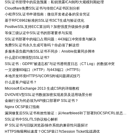
SSL证书管理中的应急预案：私钥泄露/CA倒闭/大规模到期处理
Cloudflare免费SSL证书与传统CA证书区别分析
小程序SSL证书申请指南：微信开发者必备的安全凭证
基于RFC6962标准的SSL证书SCT生成与验证优化
PositiveSSL支持ECC算法吗？加密强度升级操作步骤
等保三级认证中SSL证书的部署要求与实现
SSL证书部署中的端口占用问题：443端口冲突排查与解决
免费SSL证书永久生成可靠吗？你必须了解这些
多服务器负载均衡SSL证书不同步：Ansible批量同步脚本
什么是EV(增强型)SSL证书?
SSL证书：GDPR“被遗忘权”与证书透明度日志（CT Log）的数据冲突
一文读懂80端口（HTTP）与443端口（HTTPS）
本地开发环境HTTPS与CORS跨域问题调试技巧
什么是客户端证书？
Microsoft Exchange 2013 生成CSR的详细教程
DV/OV/EV型SSL证书数据加密实现差异及适用场景分析
金融行业为何必须为API接口部署IP SSL证书？
Nginx OCSP装订指南
漏洞修复后SSL证书有效性验证：从Heartbleed补丁部署到OCSP/CRL状态检查的全链路确认方法
SSL证书中SSL/TLS协议核心解析
IP SSL证书与旧版浏览器/操作系统的兼容性问题探讨
HTTPS拖慢网站速度？OCSP装订与Session Ticket实战调优