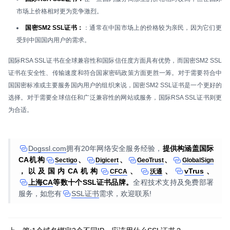
市场上价格相对更为竞争激烈。
国密SM2 SSL证书：
：通常在中国市场上的价格较为亲民，因为它们更
受到中国国内用户的需求。
国际RSA SSL证书在全球兼容性和国际信任度方面具有优势，而国密SM2 SSL
证书在安全性、传输速度和符合国家密码政策方面更胜一筹。对于需要符合中
国国密标准或主要服务国内用户的组织来说，国密SM2 SSL证书是一个更好的
选择。对于需要全球信任和广泛兼容性的网站或服务，国际RSA SSL证书则更
为合适。
Dogssl.com
拥有20年网络安全服务经验，
提供构涵盖国际
CA机构
、
、
、
Sectigo
Digicert
GeoTrust
GlobalSign
，以及国内CA机构
、
、
vTrus
、
CFCA
沃通
上海CA
等数十个SSL证书品牌。
全程技术支持及免费部署
服务，如您有
SSL证书
需求，欢迎联系!