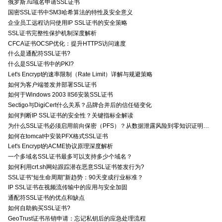
俄罗斯.ru域名申请SSL证书
国密SSL证书中SM3哈希算法的特性及安全意义
企业员工远程访问使用IP SSL证书的安全策略
SSL证书完整性保护机制深度解析
CFCA证书OCSP优化：提升HTTPS访问速度
什么是通配符SSL证书?
什么是SSL证书中的PKI?
Let's Encrypt的速率限制（Rate Limit）详解与规避策略
如何为客户端签发并部署SSL证书
如何于Windows 2003 IIS6安装SSL证书
Sectigo与DigiCert什么关系？品牌合并后的信任链变化
如何判断IP SSL证书的安全性？关键指标全解读
为什么SSL证书必须启用前向保密（PFS）？从数据泄露风险到零知识证明的安全价值分析
如何在tomcat中安装PFX格式SSL证书
Let's Encrypt的ACME协议原理深度解析
一个多域名SSL证书最多可以支持多少个域名？
如何利用crt.sh网站跟踪潜在恶意SSL证书签发行为?
SSL证书“短生命周期”新趋势：90天变成行业标准？
IP SSL证书在视频流传输中的应用与安全加固
通配符SSL证书的优点和缺点
如何自助购买SSL证书?
GeoTrust证书吊销申请：忘记私钥后的应急处理流程