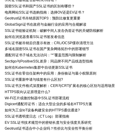
SSL证书撤销是否影响SEO排名？
国密SSL证书和国产SSL证书的区别有哪些？
电商网站SSL证书选购指南：选择OV还是EV证书？
Geotrust证书吊销原因TOP3：预防比修复更重要
GlobalSign证书在政府与金融行业的应用与合规解读
SSL证书链验证机制：破解中间人攻击伪造证书的关键防线解析
如何在浏览器查看SSL证书签发者信息
SSL证书被吊销后仍显示有效：CRL/OCSP缓存清理方法
多域名国密SSL证书在国产复杂网络拓扑中的部署细节
通配符证书子域名无法访问：“*”覆盖范围与限制解析
Sectigo与PositiveSSL差异：同品牌不同产品线选型指南
如何在Kubernetes集群中自动更新SSL证书
SSL证书在零信任架构中的应用：身份验证与最小权限原则
SSL证书重新申请与续签有什么区别?
SSL证书文件格式深度解析：CER与CRT扩展名的核心区别与适用场景
HTTPS双向认证原理是什么?
Wi-Fi芯片或微控制器中SSL证书部署流程
Digicert通配符证书：适合大型企业的多域名HTTPS方案
如何为工业IoT设备构建安全的HTTPS通信通道?
SSL证书透明度日志（CT Log）部署指南
EV SSL证书技术规范中的密钥长度与安全强度关系研究
Geotrust证书适合中小企业吗？性价比与安全性平衡分析