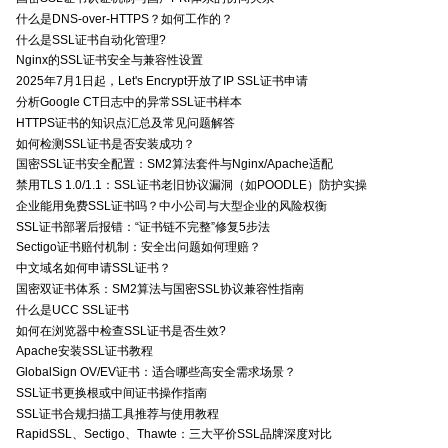
什么是DNS-over-HTTPS？如何工作的？
什么是SSL证书自动化管理?
Nginx的SSL证书安全与兼容性设置
2025年7月1日起，Let's Encrypt开放了IP SSL证书申请
分析Google CT日志中的异常SSL证书样本
HTTPS证书的知识点汇总及常见问题解答
如何检测SSL证书是否安装成功？
国密SSL证书安全配置：SM2算法套件与Nginx/Apache适配
禁用TLS 1.0/1.1：SSL证书老旧协议漏洞（如POODLE）防护实操
企业能用免费SSL证书吗？中小公司与大型企业的风险权衡
SSL证书部署后报错：“证书链不完整”修复5步法
Sectigo证书赔付机制：安全出问题如何理赔？
中文域名如何申请SSL证书？
国密双证书体系：SM2算法与国密SSL协议兼容性指南
什么是UCC SSL证书
如何在浏览器中检查SSL证书是否生效?
Apache安装SSL证书教程
GlobalSign OV/EV证书：适合哪些高安全需求场景？
SSL证书更换根或中间证书操作指南
SSL证书合规扫描工具推荐与使用教程
RapidSSL、Sectigo、Thawte：三大平价SSL品牌深度对比