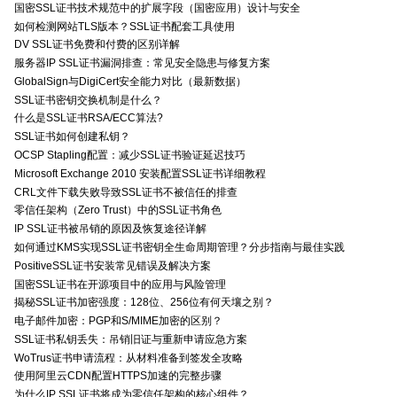
国密SSL证书技术规范中的扩展字段（国密应用）设计与安全
如何检测网站TLS版本？SSL证书配套工具使用
DV SSL证书免费和付费的区别详解
服务器IP SSL证书漏洞排查：常见安全隐患与修复方案
GlobalSign与DigiCert安全能力对比（最新数据）
SSL证书密钥交换机制是什么？
什么是SSL证书RSA/ECC算法?
SSL证书如何创建私钥？
OCSP Stapling配置：减少SSL证书验证延迟技巧
Microsoft Exchange 2010 安装配置SSL证书详细教程
CRL文件下载失败导致SSL证书不被信任的排查
零信任架构（Zero Trust）中的SSL证书角色
IP SSL证书被吊销的原因及恢复途径详解
如何通过KMS实现SSL证书密钥全生命周期管理？分步指南与最佳实践
PositiveSSL证书安装常见错误及解决方案
国密SSL证书在开源项目中的应用与风险管理
揭秘SSL证书加密强度：128位、256位有何天壤之别？
电子邮件加密：PGP和S/MIME加密的区别？
SSL证书私钥丢失：吊销旧证与重新申请应急方案
WoTrus证书申请流程：从材料准备到签发全攻略
使用阿里云CDN配置HTTPS加速的完整步骤
为什么IP SSL证书将成为零信任架构的核心组件？