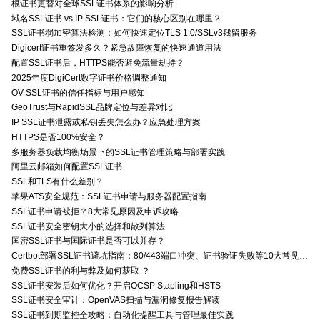
根证书更替对全球SSL证书体系的影响分析
域名SSL证书 vs IP SSL证书：它们的核心区别在哪里？
SSL证书弱加密算法检测：如何快速定位TLS 1.0/SSLv3残留服务
Digicert证书重签发多久？紧急故障恢复的快速通道用法
配置SSL证书后，HTTPS能否避免流量劫持？
2025年度DigiCert数字证书价格调整通知
OV SSL证书的信任指标与用户感知
GeoTrust与RapidSSL品牌定位与差异对比
IP SSL证书泄露或私钥丢失怎么办？应急处理方案
HTTPS是否100%安全？
多服务器负载均衡场景下的SSL证书管理策略与部署实践
阿里云邮箱如何配置SSL证书
SSL和TLS有什么差别？
苹果ATS安全规范：SSL证书申请与服务器配置指南
SSL证书申请被拒？8大常见原因及申诉攻略
SSL证书安全密钥大小的选择和散列算法
国密SSL证书与国际证书是否可以并存？
Certbot部署SSL证书避坑指南：80/443端口冲突、证书验证失败等10大常见问题解决方案
免费SSL证书的利与弊及如何获取 ？
SSL证书安装后如何优化？开启OCSP Stapling和HSTS
SSL证书安全审计：OpenVAS扫描与漏洞修复报告解读
SSL证书到期监控全攻略：自动化提醒工具与管理最佳实践