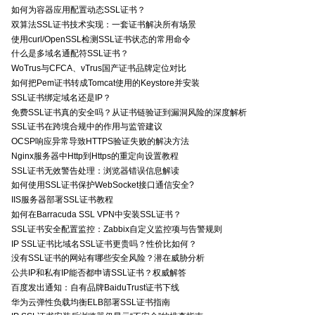
如何为容器应用配置动态SSL证书？
双算法SSL证书技术实现：一套证书解决所有场景
使用curl/OpenSSL检测SSL证书状态的常用命令
什么是多域名通配符SSL证书？
WoTrus与CFCA、vTrus国产证书品牌定位对比
如何把Pem证书转成Tomcat使用的Keystore并安装
SSL证书绑定域名还是IP？
免费SSL证书真的安全吗？从证书链验证到漏洞风险的深度解析
SSL证书在跨境合规中的作用与监管建议
OCSP响应异常导致HTTPS验证失败的解决方法
Nginx服务器中Http到Https的重定向设置教程
SSL证书无效警告处理：浏览器错误信息解读
如何使用SSL证书保护WebSocket接口通信安全?
IIS服务器部署SSL证书教程
如何在Barracuda SSL VPN中安装SSL证书？
SSL证书安全配置监控：Zabbix自定义监控项与告警规则
IP SSL证书比域名SSL证书更贵吗？性价比如何？
没有SSL证书的网站有哪些安全风险？潜在威胁分析
公共IP和私有IP能否都申请SSL证书？权威解答
百度发出通知：自有品牌BaiduTrust证书下线
华为云弹性负载均衡ELB部署SSL证书指南