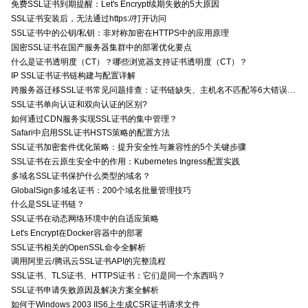
免费SSL证书到期提醒：Let's Encrypt续期失败的5大原因
SSL证书安装后，无法通过https://打开访问
SSL证书中的公钥/私钥：非对称加密在HTTPS中的应用原理
国密SSL证书在国产服务器集群中的部署优化要点
什么是证书透明度（CT）？哪些浏览器支持证书透明度（CT）？
IP SSL证书证书链构建与配置详解
跨服务器迁移SSL证书常见问题排查：证书链缺失、主机名不匹配等6大错误解决方案
SSL证书单向认证和双向认证的区别?
如何通过CDN服务实现SSL证书的集中管理？
Safari中启用SSL证书HSTS策略的配置方法
SSL证书加密套件优化策略：提升安全性与兼容性的5个关键步骤
SSL证书在云原生安全中的作用：Kubernetes Ingress配置实践
多域名SSL证书保护什么类型的域名？
GlobalSign多域名证书：200个域名批量管理技巧
什么是SSL证书链？
SSL证书在动态网络环境中的自适应策略
Let's Encrypt在Docker容器中的部署
SSL证书相关的OpenSSL命令全解析
调用阿里云/腾讯云SSL证书API的完整流程
SSL证书、TLS证书、HTTPS证书：它们是同一个东西吗？
SSL证书申请失败原因及解决方案全解析
如何于Windows 2003 IIS6上生成CSR证书请求文件