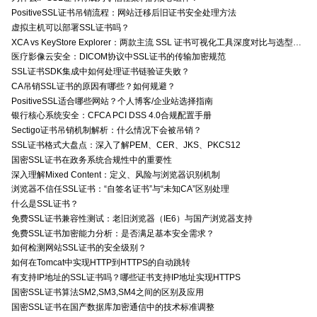
PositiveSSL证书吊销流程：网站迁移后旧证书安全处理方法
虚拟主机可以部署SSL证书吗？
XCA vs KeyStore Explorer：两款主流 SSL 证书可视化工具深度对比与选型指南
医疗影像云安全：DICOM协议中SSL证书的传输加密规范
SSL证书SDK集成中如何处理证书链验证失败？
CA吊销SSL证书的原因有哪些？如何规避？
PositiveSSL适合哪些网站？个人博客/企业站选择指南
银行核心系统安全：CFCA PCI DSS 4.0合规配置手册
Sectigo证书吊销机制解析：什么情况下会被吊销？
SSL证书格式大盘点：深入了解PEM、CER、JKS、PKCS12
国密SSL证书在政务系统合规性中的重要性
深入理解Mixed Content：定义、风险与浏览器识别机制
浏览器不信任SSL证书：“自签名证书”与“未知CA”区别处理
什么是SSL证书？
免费SSL证书兼容性测试：老旧浏览器（IE6）与国产浏览器支持
免费SSL证书加密能力分析：是否满足基本安全需求？
如何检测网站SSL证书的安全级别？
如何在Tomcat中实现HTTP到HTTPS的自动跳转
有支持IP地址的SSL证书吗？哪些证书支持IP地址实现HTTPS
国密SSL证书算法SM2,SM3,SM4之间的区别及应用
国密SSL证书在国产数据库加密通信中的技术标准调整