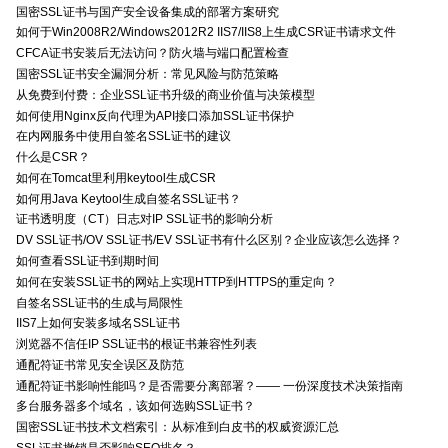
国密SSL证书与国产安全设备集成的部署方案研究
如何于Win2008R2/Windows2012R2 IIS7/IIS8上生成CSR证书请求文件
CFCA证书安装后无法访问？防火墙与端口配置检查
国密SSL证书安全漏洞分析：常见风险与防范策略
从免费到付费：企业SSL证书升级的商业价值与决策模型
如何使用Nginx反向代理为API接口添加SSL证书保护
在内网服务中使用自签名SSL证书的建议
什么是CSR？
如何在Tomcat里利用keytool生成CSR
如何用Java Keytool生成自签名SSL证书？
证书透明度（CT）日志对IP SSL证书的影响分析
DV SSL证书/OV SSL证书/EV SSL证书有什么区别？企业应该怎么选择？
如何查看SSL证书到期时间
如何在安装SSL证书的网站上实现HTTP到HTTPS的重定向？
自签名SSL证书的生成与局限性
IIS7上如何安装多域名SSL证书
浏览器不信任IP SSL证书的根证书兼容性列表
通配符证书常见安全误区及防范
通配符证书影响性能吗？是否需要分离部署？—— 一份深度技术决策指南
多台服务器多个域名，该如何选购SSL证书？
国密SSL证书技术文档索引：从标准到白皮书的权威资源汇总