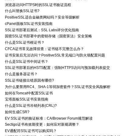
浏览器访问HTTPS时的SSL证书验证流程
什么叫替换SSL证书?
PositiveSSL适合金融类网站吗？安全等级解析
cPanel面板SSL证书安装指南
SSL证书部署后测试：SSL Labs评分优化指南
国密SSL证书部署中的密钥存储（国密算法）安全策略
什么是SSL证书根证书？
CFCA证书常见故障排查：证书链不完整怎么办？
证书安装后无法访问？PositiveSSL常见端口与防火墙配置问题
什么是SSL证书中间证书？
SSL证书部署后的HSTS配置：强制HTTPS访问与预加载列表提交
什么是服务器证书？
SSL证书链接出错原因有哪些?
为什么要禁用RC4、SHA-1等弱加密套件？SSL证书安全风险解析
如何在Tomcat中配置SSL证书
宝塔面板SSL证书安装指南
什么是SSL证书吊销列表(CRL)?
如何生成CSR?
EV SSL证书的验证标准：CA/Browser Forum规范解读
Sectigo证书有效期变更：如何应对新规调整？
EV通配符SSL证书可以购买吗？