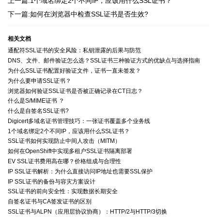
上一篇:1个域名绑定2个不同IP，应该用什么SSL证书？
下一篇:如何在浏览器中检查SSL证书是否生效?
相关文档
通配符SSL证书的安全风险：私钥泄露的后果与防范
DNS、文件、邮件验证怎么选？SSL证书三种验证方式的优缺点与选择指南
为什么SSL证书配置好验证文件，证书一直未签发？
为什么要申请SSL证书？
浏览器如何验证SSL证书是否被正确记录在CT日志？
什么是S/MIME证书 ？
什么是自签名SSL证书?
Digicert多域名证书管理技巧：一张证书覆盖多个业务线
1个域名绑定2个不同IP，应该用什么SSL证书？
SSL证书如何实现防止中间人攻击（MITM）
如何在OpenShift中实现多租户SSL证书隔离部署
EV SSL证书费用高在哪？价格组成与合理性
IP SSL证书解析：为什么直接访问IP地址也需要SSL保护
IP SSL证书的备份与容灾方案设计
SSL证书的前向安全性：实现数据长期安全
自签名证书与CA签发证书的区别
SSL证书与ALPN（应用层协议协商）：HTTP/2与HTTP/3切换