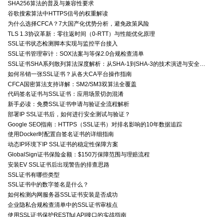
SHA256算法的普及与兼容性要求
谷歌搜索算法中HTTPS信号的权重解读
为什么选择CFCA？7大国产化优势分析，避免政策风险
TLS 1.3协议革新：零往返时间（0-RTT）与性能优化原理
SSL证书状态检测脚本实现与监控平台接入
SSL证书管理审计：SOX法案与等保2.0合规检查清单
SSL证书SHA系列散列算法深度解析：从SHA-1到SHA-3的技术演进与安全特性
如何吊销一张SSL证书？从各大CA平台操作指南
CFCA国密算法支持详解：SM2/SM3双算法全覆盖
代码签名证书与SSL证书：应用场景切勿混淆
新手必读：免费SSL证书申请与验证全流程解析
部署IP SSL证书后，如何进行安全测试与验证？
Google SEO指南：HTTPS（SSL证书）对排名影响的10年数据追踪
使用Docker时配置自签名证书的详细指南
动态IP环境下IP SSL证书的稳定性保障方案
GlobalSign证书保险金额：$150万保障范围与理赔流程
安装EV SSL证书后出现警告的排查思路
SSL证书有哪些类型
SSL证书中的数字签名是什么？
如何检测内网服务器SSL证书安装是否成功
企业隐私合规检查清单中的SSL证书审核点
使用SSL证书保护RESTful API接口的实战指南