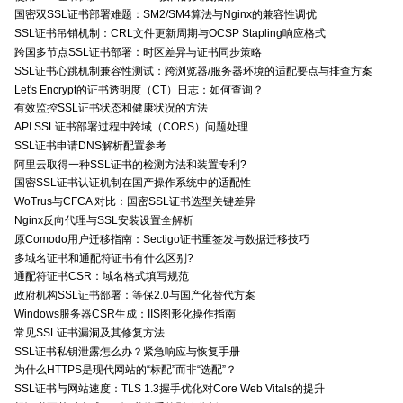
国密双SSL证书部署难题：SM2/SM4算法与Nginx的兼容性调优
SSL证书吊销机制：CRL文件更新周期与OCSP Stapling响应格式
跨国多节点SSL证书部署：时区差异与证书同步策略
SSL证书心跳机制兼容性测试：跨浏览器/服务器环境的适配要点与排查方案
Let's Encrypt的证书透明度（CT）日志：如何查询？
有效监控SSL证书状态和健康状况的方法
API SSL证书部署过程中跨域（CORS）问题处理
SSL证书申请DNS解析配置参考
阿里云取得一种SSL证书的检测方法和装置专利?
国密SSL证书认证机制在国产操作系统中的适配性
WoTrus与CFCA 对比：国密SSL证书选型关键差异
Nginx反向代理与SSL安装设置全解析
原Comodo用户迁移指南：Sectigo证书重签发与数据迁移技巧
多域名证书和通配符证书有什么区别?
通配符证书CSR：域名格式填写规范
政府机构SSL证书部署：等保2.0与国产化替代方案
Windows服务器CSR生成：IIS图形化操作指南
常见SSL证书漏洞及其修复方法
SSL证书私钥泄露怎么办？紧急响应与恢复手册
为什么HTTPS是现代网站的“标配”而非“选配”？
SSL证书与网站速度：TLS 1.3握手优化对Core Web Vitals的提升