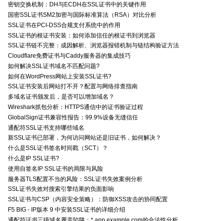
密钥交换机制：DH与ECDH在SSL证书中的关键作用
国密SSL证书SM2加密与国际标准算法（RSA）对比分析
SSL证书在PCI-DSS合规支付系统中的作用
SSL证书的根证书安装：如何添加信任的根证书到浏览器
SSL证书链不完整：成因解析、浏览器报错机制与链结构验证方法
Cloudflare免费证书与Caddy服务器的集成技巧
如何解决SSL证书域名不匹配问题?
如何在WordPress网站上安装SSL证书?
SSL证书安装后网站打不开？配置与网络排查指南
多域名证书颁发后，是否可以增加域名？
Wireshark抓包分析：HTTPS通信中的证书验证过程
GlobalSign证书兼容性报告：99.9%设备无缝信任
通配符SSL证书支持哪些域名
新SSL证书已部署，为何访问网站还是旧证书，如何解决？
什么是SSL证书签名时间戳（SCT）？
什么是IP SSL证书?
使用自签名IP SSL证书的局限与风险
服务器TLS配置不当的风险：SSL证书失效案例分析
SSL证书失效对搜索引擎结果的负面影响
SSL证书与CSP（内容安全策略）：防御XSS攻击的协同配置
F5 BIG - IP版本 9 中安装SSL证书的详细介绍
通配符证书三级域名覆盖陷阱：*.app.example.com的合法性分析