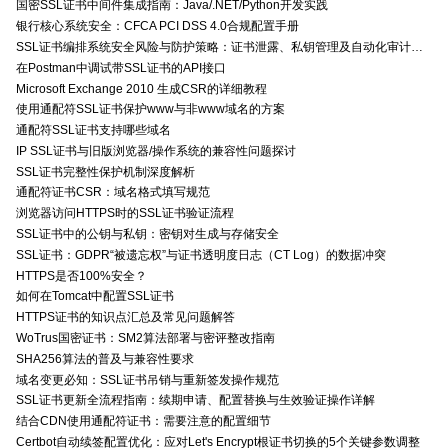
国密SSL证书中间件集成指南：Java/.NET/Python开发实践
银行核心系统安全：CFCA PCI DSS 4.0合规配置手册
SSL证书编排系统安全风险与防护策略：证书泄露、私钥管理及自动化审计技术要点
在Postman中调试带SSL证书的API接口
Microsoft Exchange 2010 生成CSR的详细教程
使用通配符SSL证书保护www与非www域名的方案
通配符SSL证书支持哪些域名
IP SSL证书与旧版浏览器/操作系统的兼容性问题探讨
SSL证书完整性保护机制深度解析
通配符证书CSR：域名格式填写规范
浏览器访问HTTPS时的SSL证书验证流程
SSL证书中的公钥与私钥：密钥对生成与存储安全
SSL证书：GDPR“被遗忘权”与证书透明度日志（CT Log）的数据冲突
HTTPS是否100%安全？
如何在Tomcat中配置SSL证书
HTTPS证书的知识点汇总及常见问题解答
WoTrus国密证书：SM2算法部署与密评整改指南
SHA256算法的普及与兼容性要求
域名变更必知：SSL证书吊销与重新签发操作规范
SSL证书更新全流程指南：续期申请、配置替换与生效验证操作详解
结合CDN使用通配符证书：需要注意的配置细节
Certbot自动续签配置优化：应对Let's Encrypt根证书切换的5个关键参数调整