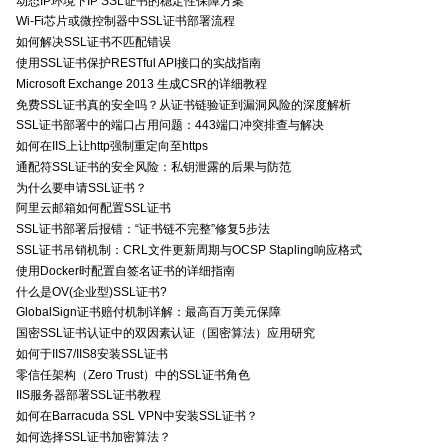
动态IP环境下IP SSL证书的稳定性保障方案
Wi-Fi芯片或微控制器中SSL证书部署流程
如何解决SSL证书不匹配错误
使用SSL证书保护RESTful API接口的实战指南
Microsoft Exchange 2013 生成CSR的详细教程
免费SSL证书真的安全吗？从证书链验证到漏洞风险的深度解析
SSL证书部署中的端口占用问题：443端口冲突排查与解决
如何在IIS上让http强制重定向至https
通配符SSL证书的安全风险：私钥泄露的后果与防范
为什么要申请SSL证书？
阿里云邮箱如何配置SSL证书
SSL证书部署后报错：“证书链不完整”修复5步法
SSL证书吊销机制：CRL文件更新周期与OCSP Stapling响应格式
使用Docker时配置自签名证书的详细指南
什么是OV(企业型)SSL证书?
GlobalSign证书赔付机制详解：最高百万美元保障
国密SSL证书认证中的双因素认证（国密算法）应用研究
如何于IIS7/IIS8安装SSL证书
零信任架构（Zero Trust）中的SSL证书角色
IIS服务器部署SSL证书教程
如何在Barracuda SSL VPN中安装SSL证书？
如何选择SSL证书加密算法？