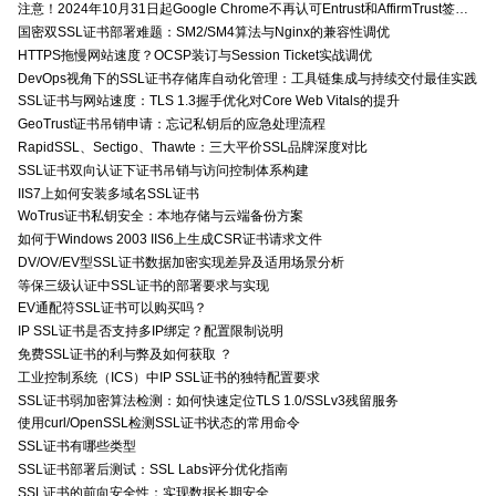
注意！2024年10月31日起Google Chrome不再认可Entrust和AffirmTrust签发的TLS证书
国密双SSL证书部署难题：SM2/SM4算法与Nginx的兼容性调优
HTTPS拖慢网站速度？OCSP装订与Session Ticket实战调优
DevOps视角下的SSL证书存储库自动化管理：工具链集成与持续交付最佳实践
SSL证书与网站速度：TLS 1.3握手优化对Core Web Vitals的提升
GeoTrust证书吊销申请：忘记私钥后的应急处理流程
RapidSSL、Sectigo、Thawte：三大平价SSL品牌深度对比
SSL证书双向认证下证书吊销与访问控制体系构建
IIS7上如何安装多域名SSL证书
WoTrus证书私钥安全：本地存储与云端备份方案
如何于Windows 2003 IIS6上生成CSR证书请求文件
DV/OV/EV型SSL证书数据加密实现差异及适用场景分析
等保三级认证中SSL证书的部署要求与实现
EV通配符SSL证书可以购买吗？
IP SSL证书是否支持多IP绑定？配置限制说明
免费SSL证书的利与弊及如何获取 ？
工业控制系统（ICS）中IP SSL证书的独特配置要求
SSL证书弱加密算法检测：如何快速定位TLS 1.0/SSLv3残留服务
使用curl/OpenSSL检测SSL证书状态的常用命令
SSL证书有哪些类型
SSL证书部署后测试：SSL Labs评分优化指南
SSL证书的前向安全性：实现数据长期安全