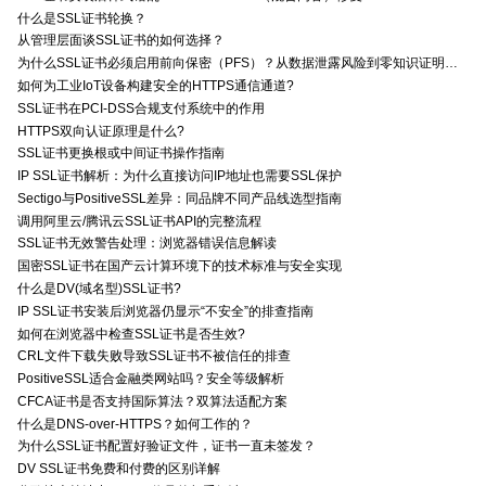
什么是SSL证书轮换？
从管理层面谈SSL证书的如何选择？
为什么SSL证书必须启用前向保密（PFS）？从数据泄露风险到零知识证明的安全价值分析
如何为工业IoT设备构建安全的HTTPS通信通道?
SSL证书在PCI-DSS合规支付系统中的作用
HTTPS双向认证原理是什么?
SSL证书更换根或中间证书操作指南
IP SSL证书解析：为什么直接访问IP地址也需要SSL保护
Sectigo与PositiveSSL差异：同品牌不同产品线选型指南
调用阿里云/腾讯云SSL证书API的完整流程
SSL证书无效警告处理：浏览器错误信息解读
国密SSL证书在国产云计算环境下的技术标准与安全实现
什么是DV(域名型)SSL证书?
IP SSL证书安装后浏览器仍显示“不安全”的排查指南
如何在浏览器中检查SSL证书是否生效?
CRL文件下载失败导致SSL证书不被信任的排查
PositiveSSL适合金融类网站吗？安全等级解析
CFCA证书是否支持国际算法？双算法适配方案
什么是DNS-over-HTTPS？如何工作的？
为什么SSL证书配置好验证文件，证书一直未签发？
DV SSL证书免费和付费的区别详解