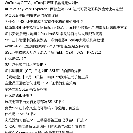
WoTrus与CFCA、vTrus国产证书品牌定位对比
XCA vs KeyStore Explorer：两款主流 SSL 证书可视化工具深度对比与选型指南
IP SSL证书证书链构建与配置详解
为什么IP SSL证书将成为零信任架构的核心组件？
移动端SSL证书指纹认证适配：iOS/Android平台校验机制与常见问题解决方案
证书安装后无法访问？PositiveSSL常见端口与防火墙配置问题
SSL证书管理中的应急预案：私钥泄露/CA倒闭/大规模到期处理
PositiveSSL适合哪些网站？个人博客/企业站选择指南
SSL证书格式大盘点：深入了解PEM、CER、JKS、PKCS12
什么是CSR？
SSL证书绑定域名还是IP？
证书透明度（CT）日志对IP SSL证书的影响分析
【紧急通知】3月10日起，DigiCert数字证书价格上调
企业员工远程访问使用IP SSL证书的安全策略
宝塔面板SSL证书安装指南
什么是SSL证书？
跨境电商平台为何必须部署SSL证书？
免费SSL证书永久生成可靠吗？你必须了解这些
什么是IP SSL证书?
浏览器如何验证SSL证书是否被正确记录在CT日志？
CFCA证书安装后无法访问？防火墙与端口配置检查
如何在Kubernetes集群中自动更新SSL证书