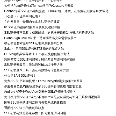
分析Google CT日志中的异常SSL证书样本
如何把Pem证书转成Tomcat使用的Keystore并安装
Certbot部署SSL证书避坑指南：80/443端口冲突、证书验证失败等10大常见问题解决方案
什么是SSL证书中间证书？
在内网服务中使用自签名SSL证书的建议
IP SSL证书被吊销的原因及恢复途径详解
SSL证书链不完整：成因解析、浏览器报错机制与链结构验证方法
GlobalSign OV/EV证书：适合哪些高安全需求场景？
根证书更替对全球SSL证书体系的影响分析
Safari中启用SSL证书HSTS策略的配置方法
OCSP响应异常导致HTTPS验证失败的解决方法
跨国多节点SSL证书部署：时区差异与证书同步策略
SSL证书安装后，无法通过https://打开访问
SSL证书查询工具：验证有效性与信息查看方法
什么是SAN SSL证书？
免费SSL证书到期提醒：Let's Encrypt续期失败的5大原因
多服务器负载均衡场景下的SSL证书管理策略与部署实践
Android APP中WebView怎样对SSL证书进行校验？
为什么你的SSL证书评分不达标？常见安全漏洞与评分工具检测逻辑详
国密SSL证书的证书监控与告警系统构建指南
通配符SSL证书的优点和缺点
SSL证书与浏览器兼容性：如何避免访问问题