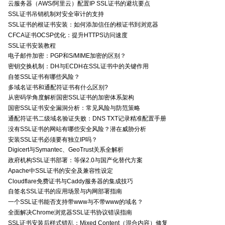
云服务器（AWS/阿里云）配置IP SSL证书的避坑要点
SSL证书吊销机制对安全审计的支持
SSL证书的根证书安装：如何添加信任的根证书到浏览器
CFCA证书OCSP优化：提升HTTPS访问速度
SSL证书安装教程
电子邮件加密：PGP和S/MIME加密的区别？
密钥交换机制：DH与ECDH在SSL证书中的关键作用
自签SSL证书有哪些风险？
多域名证书和通配符证书有什么区别?
从密码学角度解析国密SSL证书的加密体系架构
国密SSL证书安全漏洞分析：常见风险与防范策略
通配符证书二级域名验证失败：DNS TXT记录精准配置手册
没有SSL证书的网站有哪些安全风险？潜在威胁分析
安装SSL证书必须要有独立IP吗？
Digicert与Symantec、GeoTrust关系全解析
政府机构SSL证书部署：等保2.0与国产化替代方案
Apache中SSL证书的安全及兼容性设定
Cloudflare免费证书与Caddy服务器的集成技巧
自签名SSL证书的应用场景与内网部署指南
一个SSL证书能否支持带www与不带www的域名？
全面解决Chrome浏览器SSL证书协议错误指南
SSL证书安装后样式错乱：Mixed Content（混合内容）修复