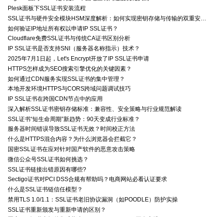
Plesk面板下SSL证书安装流程
SSL证书与硬件安全模块HSM深度解析：如何实现密钥存储与传输的双重安全防护？
如何验证IP地址所有权以申请IP SSL证书？
Cloudflare免费SSL证书与传统CA证书区别分析
IP SSL证书是否支持SNI（服务器名称指示）技术？
2025年7月1日起，Let's Encrypt开放了IP SSL证书申请
HTTPS怎样成为SEO搜索引擎优化的关键因素？
如何通过CDN服务实现SSL证书的集中管理？
本地开发环境HTTPS与CORS跨域问题调试技巧
IP SSL证书在跨国CDN节点中的应用
深入解析SSL证书密钥存储标准：兼容性、安全策略与行业规范解读
SSL证书“短生命周期”新趋势：90天变成行业标准？
服务器时间错误导致SSL证书无效？时间校正方法
什么是HTTPS混合内容？为什么浏览器会拦截它？
国密SSL证书在应对针对国产软件的恶意攻击策略
微信公众号SSL证书如何挑选？
SSL证书链接出错原因有哪些?
Sectigo证书对PCI DSS合规有帮助吗？电商网站必看认证要求
什么是SSL证书链信任模型？
禁用TLS 1.0/1.1：SSL证书老旧协议漏洞（如POODLE）防护实操
SSL证书重新颁发与重新申请的区别？