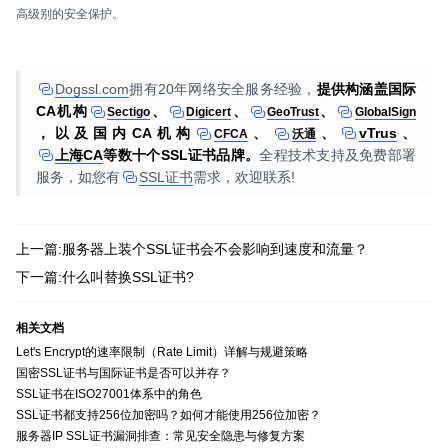
高级别的安全保护。
Dogssl.com
拥有20年网络安全服务经验，
提供构涵盖国际
CA机构
、
、
、
Sectigo
Digicert
GeoTrust
GlobalSign
，以及国内CA机构
、
、
vTrus
、
CFCA
沃通
上海CA
等数十个SSL证书品牌。
全程技术支持及免费部署
服务，如您有
SSL证书
需求，欢迎联系!
上一篇:服务器上装个SSL证书会不会影响到速度和流量？
下一篇:什么叫替换SSL证书?
相关文档
Let's Encrypt的速率限制（Rate Limit）详解与规避策略
国密SSL证书与国际证书是否可以并存？
SSL证书在ISO27001体系中的角色
SSL证书都支持256位加密吗？如何才能使用256位加密？
服务器IP SSL证书漏洞排查：常见安全隐患与修复方案