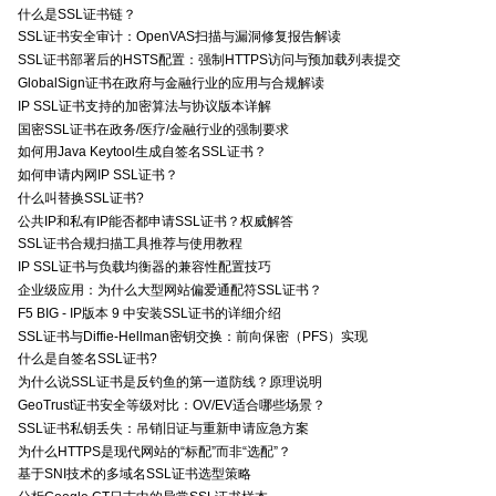
什么是SSL证书链？
SSL证书安全审计：OpenVAS扫描与漏洞修复报告解读
SSL证书部署后的HSTS配置：强制HTTPS访问与预加载列表提交
GlobalSign证书在政府与金融行业的应用与合规解读
IP SSL证书支持的加密算法与协议版本详解
国密SSL证书在政务/医疗/金融行业的强制要求
如何用Java Keytool生成自签名SSL证书？
如何申请内网IP SSL证书？
什么叫替换SSL证书?
公共IP和私有IP能否都申请SSL证书？权威解答
SSL证书合规扫描工具推荐与使用教程
IP SSL证书与负载均衡器的兼容性配置技巧
企业级应用：为什么大型网站偏爱通配符SSL证书？
F5 BIG - IP版本 9 中安装SSL证书的详细介绍
SSL证书与Diffie-Hellman密钥交换：前向保密（PFS）实现
什么是自签名SSL证书?
为什么说SSL证书是反钓鱼的第一道防线？原理说明
GeoTrust证书安全等级对比：OV/EV适合哪些场景？
SSL证书私钥丢失：吊销旧证与重新申请应急方案
为什么HTTPS是现代网站的“标配”而非“选配”？
基于SNI技术的多域名SSL证书选型策略