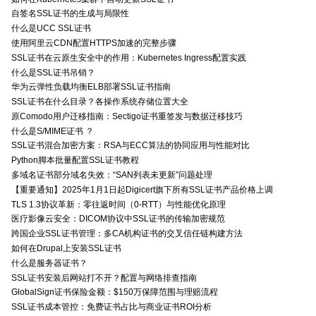
自签名SSL证书的生成与局限性
什么是UCC SSL证书
使用阿里云CDN配置HTTPS加速的完整步骤
SSL证书在云原生安全中的作用：Kubernetes Ingress配置实践
什么是SSL证书吊销？
华为云弹性负载均衡ELB部署SSL证书指南
SSL证书在什么目录？各操作系统存储位置大全
原Comodo用户迁移指南：Sectigo证书重签发与数据迁移技巧
什么是S/MIME证书 ？
SSL证书混合加密方案：RSA与ECC算法的协同应用与性能对比
Python脚本批量配置SSL证书教程
多域名证书部分域名失效：“SAN列表未更新”问题处理
【重要通知】2025年1月1日起Digicert旗下所有SSL证书产品价格上调
TLS 1.3协议革新：零往返时间（0-RTT）与性能优化原理
医疗影像云安全：DICOM协议中SSL证书的传输加密规范
跨国企业SSL证书管理：多CA机构证书的交叉信任链构建方法
如何在Drupal上安装SSL证书
什么是服务器证书？
SSL证书安装后网站打不开？配置与网络排查指南
GlobalSign证书保险金额：$150万保障范围与理赔流程
SSL证书成本管控：免费证书占比与商业证书ROI分析