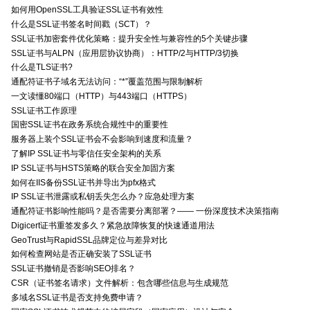
如何用OpenSSL工具验证SSL证书有效性
什么是SSL证书签名时间戳（SCT）？
SSL证书加密套件优化策略：提升安全性与兼容性的5个关键步骤
SSL证书与ALPN（应用层协议协商）：HTTP/2与HTTP/3切换
什么是TLS证书?
通配符证书子域名无法访问：“*”覆盖范围与限制解析
一文读懂80端口（HTTP）与443端口（HTTPS）
SSL证书工作原理
国密SSL证书在政务系统合规性中的重要性
服务器上装个SSL证书会不会影响到速度和流量？
了解IP SSL证书与零信任安全架构的关系
IP SSL证书与HSTS策略的联合安全加固方案
如何在IIS备份SSL证书并导出为pfx格式
IP SSL证书泄露或私钥丢失怎么办？应急处理方案
通配符证书影响性能吗？是否需要分离部署？—— 一份深度技术决策指南
Digicert证书重签发多久？紧急故障恢复的快速通道用法
GeoTrust与RapidSSL品牌定位与差异对比
如何检查网站是否正确安装了SSL证书
SSL证书撤销是否影响SEO排名？
CSR（证书签名请求）文件解析：包含哪些信息与生成规范
多域名SSL证书是否支持免费申请？