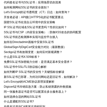
代码签名证书与SSL证书：应用场景切勿混淆
如何检测网站SSL证书的安全级别？
Let's Encrypt的证书透明度（CT）日志：如何查询？
开发者必读：API接口HTTPS化的证书配置要点
国密SSL证书在混合云环境中的安全策略
IP SSL证书比域名SSL证书更贵吗？性价比如何？
SSL证书与CSP（内容安全策略）：防御XSS攻击的协同配置
SSL证书状态检测脚本实现与监控平台接入
如何在Directadmin面板中安装SSL证书
GlobalSign与DigiCert安全能力对比（最新数据）
Sectigo证书有效期变更：如何应对新规调整？
什么是SSL证书X.509标准？
免费SSL证书加密能力分析：是否满足基本安全需求？
SSL证书中SSL/TLS协议核心解析
如何判断IP SSL证书的安全性？关键指标全解读
新SSL证书已部署，为何访问网站还是旧证书，如何解决？
Let's Encrypt的ACME协议原理深度解析
Digicert证书吊销应急方案：防止私钥泄露的补救措施
同一张服务器证书是否可以配置在多台服务器上？
如何选择合适的网站SSL证书
什么是通配符SSL证书?
自签名证书与CA签发证书的区别