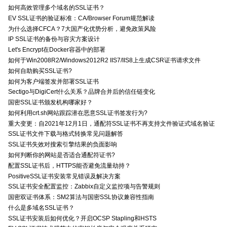
如何高效管理多个域名的SSL证书？
EV SSL证书的验证标准：CA/Browser Forum规范解读
为什么选择CFCA？7大国产化优势分析，避免政策风险
IP SSL证书的备份与容灾方案设计
Let's Encrypt在Docker容器中的部署
如何于Win2008R2/Windows2012R2 IIS7/IIS8上生成CSR证书请求文件
如何自助购买SSL证书?
如何为客户端签发并部署SSL证书
Sectigo与DigiCert什么关系？品牌合并后的信任链变化
国密SSL证书颁发机构哪家好？
如何利用crt.sh网站跟踪潜在恶意SSL证书签发行为?
重大变更：自2021年12月1日，通配符SSL证书不再支持文件验证式域名验证
SSL证书文件下载与格式转换常见问题解答
SSL证书失效对搜索引擎结果的负面影响
如何判断你的网站是否适合通配符证书?
配置SSL证书后，HTTPS能否避免流量劫持？
PositiveSSL证书安装常见错误及解决方案
SSL证书安全配置监控：Zabbix自定义监控项与告警规则
国密双证书体系：SM2算法与国密SSL协议兼容性指南
什么是多域名SSL证书？
SSL证书安装后如何优化？开启OCSP Stapling和HSTS