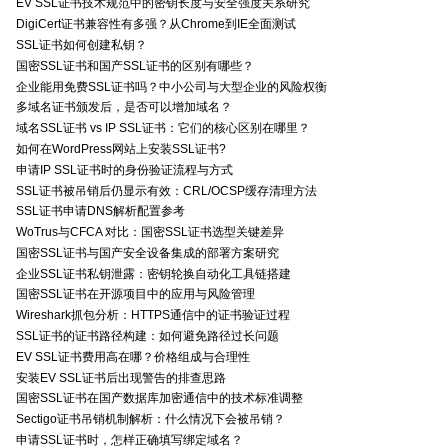
EV SSL证书技术规范中的密钥长度与安全强度关系研究
DigiCert证书兼容性有多强？从Chrome到IE全面测试
SSL证书如何创建私钥？
国密SSL证书和国产SSL证书的区别有哪些？
企业能用免费SSL证书吗？中小公司与大型企业的风险权衡
多域名证书颁发后，是否可以增加域名？
域名SSL证书 vs IP SSL证书：它们的核心区别在哪里？
如何在WordPress网站上安装SSL证书?
申请IP SSL证书时的身份验证流程与方式
SSL证书被吊销后仍显示有效：CRL/OCSP缓存清理方法
SSL证书申请DNS解析配置参考
WoTrus与CFCA 对比：国密SSL证书选型关键差异
国密SSL证书与国产安全设备集成的部署方案研究
企业SSL证书私钥泄露：密钥轮换自动化工具链搭建
国密SSL证书在开源项目中的应用与风险管理
Wireshark抓包分析：HTTPS通信中的证书验证过程
SSL证书的证书路径构建：如何避免路径过长问题
EV SSL证书费用高在哪？价格组成与合理性
安装EV SSL证书后出现警告的排查思路
国密SSL证书在国产数据库加密通信中的技术标准调整
Sectigo证书吊销机制解析：什么情况下会被吊销？
申请SSL证书时，怎样正确填写绑定域名？