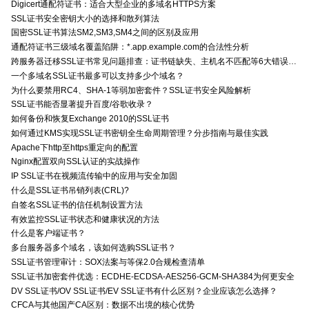
Digicert通配符证书：适合大型企业的多域名HTTPS方案
SSL证书安全密钥大小的选择和散列算法
国密SSL证书算法SM2,SM3,SM4之间的区别及应用
通配符证书三级域名覆盖陷阱：*.app.example.com的合法性分析
跨服务器迁移SSL证书常见问题排查：证书链缺失、主机名不匹配等6大错误解决方案
一个多域名SSL证书最多可以支持多少个域名？
为什么要禁用RC4、SHA-1等弱加密套件？SSL证书安全风险解析
SSL证书能否显著提升百度/谷歌收录？
如何备份和恢复Exchange 2010的SSL证书
如何通过KMS实现SSL证书密钥全生命周期管理？分步指南与最佳实践
Apache下http至https重定向的配置
Nginx配置双向SSL认证的实战操作
IP SSL证书在视频流传输中的应用与安全加固
什么是SSL证书吊销列表(CRL)?
自签名SSL证书的信任机制设置方法
有效监控SSL证书状态和健康状况的方法
什么是客户端证书？
多台服务器多个域名，该如何选购SSL证书？
SSL证书管理审计：SOX法案与等保2.0合规检查清单
SSL证书加密套件优选：ECDHE-ECDSA-AES256-GCM-SHA384为何更安全
DV SSL证书/OV SSL证书/EV SSL证书有什么区别？企业应该怎么选择？
CFCA与其他国产CA区别：数据不出境的核心优势