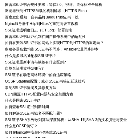
国密SSL证书合规性要求：等保2.0、密评、关保标准全解析
浏览器强制HTTPS加载的机制解读（HTTPS-First）
百度发出通知：自有品牌BaiduTrust证书下线
Nginx服务器中Http到Https的重定向设置教程
SSL证书透明度日志（CT Log）部署指南
国密SSL证书认证机制在国产操作系统中的适配性
如何在安装SSL证书的网站上实现HTTP到HTTPS的重定向？
多服务器负载均衡SSL证书不同步：Ansible批量同步脚本
什么是多域名通配符SSL证书？
SSL证书重新申请与续签有什么区别?
自签名证书支持SNI吗？
SSL证书在动态网络环境中的自适应策略
OCSP Stapling配置：减少SSL证书验证延迟技巧
常见SSL证书漏洞及其修复方法
CDN回源HTTPS配置问题与安全加固方案
什么是国密SSL证书?
如何查看SSL证书到期时间
如何解决SSL证书域名不匹配问题?
SSL证书SHA系列散列算法深度解析：从SHA-1到SHA-3的技术演进与安全特性
什么是OCSP装订？
如何在tomcat中安装PFX格式SSL证书