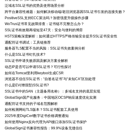
泛域名SSL证书的优势及使用场景分析
跨平台兼容性难题：如何解决移动端/老旧浏览器因SSL证书引发的连接失败？
PositiveSSL支持ECC算法吗？加密强度升级操作步骤
WoTrus证书常见故障排查：证书链不完整怎么办？
SSL证书有效期再缩短至47天：安全与便利的博弈
HSTS策略深度解析：如何通过HTTPS严格传输安全提升SSL证书安全性
通配符证书调试：工具链推荐
服务器TLS配置不当的风险：SSL证书失效案例分析
什么是SSL证书钉扎技术?
SSL证书申请失败原因及解决方案全解析
动态IP是否可以申请SSL证书？可行性探讨
如何在Tomcat里利用keytool生成CSR
浏览器不信任SSL证书：“自签名证书”与“未知CA”区别处理
什么是EV(增强型)SSL证书?
SSL证书中的SAN（主题备用名称）：多域名支持的底层实现
GlobalSign国产化服务：中国地区OCSP响应速度优化实测
通配符证书支持的子域名范围解析
如何检测网站TLS版本？SSL证书配套工具使用
2025年度DigiCert数字证书价格调整通知
如何使用Nginx反向代理为API接口添加SSL证书保护
GlobalSign证书兼容性报告：99.9%设备无缝信任