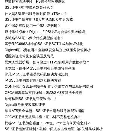
谷歌搜索算法中HTTPS信号的权重解读
SSL证书密钥交换机制是什么？
什么是SSL证书服务器时间戳（TSA）？
SSL证书申请被拒？8大常见原因及申诉攻略
多个域名可以使用一个SSL证书吗？
银行系统必看！Digicert FIPS认证与合规性要求解读
多域名SSL证书保护什么类型的域名？
基于RFC6962标准的SSL证书SCT生成与验证优化
Digicert证书贵在哪？金融级安全与企业级服务价值解析
通配符证书常见安全误区及防范
恶意浏览器扩展：如何绕过HTTPS实现用户数据窃取？
浏览器不信任IP SSL证书的根证书兼容性列表
常见IP SSL证书错误代码及解决方法汇总
IP SSL证书的兼容性问题及解决方案
CDN环境下SSL证书安全配置：边缘节点与源站证书协同
CFCA国密算法支持详解：SM2/SM3双算法全覆盖
如何检测SSL证书是否安装成功？
Nginx服务器安装SSL证书
苹果ATS安全规范：SSL证书申请与服务器配置指南
CFCA证书常见故障排查：证书链不完整怎么办？
揭秘SSL证书加密强度：128位、256位有何天壤之别？
SSL证书链验证机制：破解中间人攻击伪造证书的关键防线解析