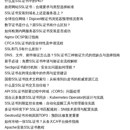
什么是SSL证书中的PKI?
政府网站SSL证书：合规要求与类型选择标准
SSL证书安装到域名上还是服务器上？
全球信任网络！Digicert根证书浏览器预埋情况查询
数字证书是什么？跟SSL证书有什么区别？
如何检测内网服务器SSL证书安装是否成功
Nginx OCSP装订指南
CFCA SSL证书的安全特性及申请流程
SSL和TLS有什么差别？
DNS、文件、邮件验证怎么选？SSL证书三种验证方式的优缺点与选择指南
新手必读：免费SSL证书申请与验证全流程解析
Sectigo证书赔付机制：安全出问题如何理赔？
SSL证书在跨境合规中的作用与监管建议
国密SSL证书技术文档索引：从标准到白皮书的权威资源汇总
什么是SSL证书交叉信任链？
API SSL证书部署过程中跨域（CORS）问题处理
混合云多集群SSL证书同步：Kubernetes Operator的设计与实践
SSL证书到期监控全攻略：自动化提醒工具与管理最佳实践
多证书环境下IP SSL证书匹配规则：SNI技术原理与配置实践
Geotrust证书吊销原因TOP3：预防比修复更重要
如何吊销一张SSL证书？从各大CA平台操作指南
Apache安装SSL证书教程