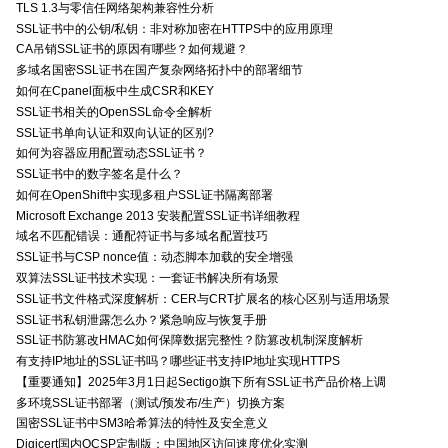
TLS 1.3与零信任网络架构兼容性分析
SSL证书中的公钥/私钥：非对称加密在HTTPS中的应用原理
CA吊销SSL证书的原因有哪些？如何规避？
多域名国密SSL证书在国产复杂网络拓扑中的部署细节
如何在Cpanel面板中生成CSR和KEY
SSL证书相关的OpenSSL命令全解析
SSL证书单向认证和双向认证的区别?
如何为容器应用配置动态SSL证书？
SSL证书中的数字签名是什么？
如何在OpenShift中实现多租户SSL证书隔离部署
Microsoft Exchange 2013 安装配置SSL证书详细教程
域名不匹配错误：通配符证书与多域名配置技巧
SSL证书与CSP nonce值：动态脚本加载的安全增强
双算法SSL证书技术实现：一套证书解决所有场景
SSL证书文件格式深度解析：CER与CRT扩展名的核心区别与适用场景
SSL证书私钥泄露怎么办？紧急响应与恢复手册
SSL证书防篡改HMAC如何保障数据完整性？防篡改机制深度解析
有支持IP地址的SSL证书吗？哪些证书支持IP地址实现HTTPS
【重要通知】2025年3月1日起Sectigo旗下所有SSL证书产品价格上调
多环境SSL证书部署（测试/预发布/生产）切换方案
国密SSL证书中SM3哈希算法的特性及安全意义
Digicert国内OCSP定制版：中国地区访问速度优化实测