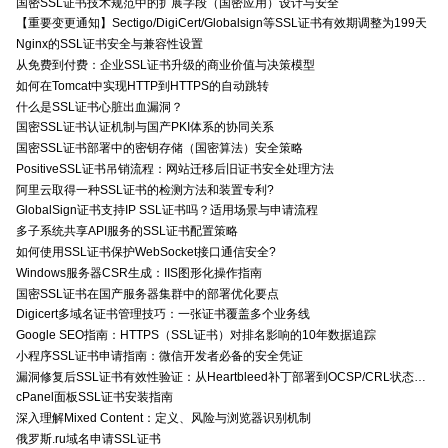
国密SSL证书技术规范中的扩展字段（国密应用）设计与安全
【重要变更通知】Sectigo/DigiCert/Globalsign等SSL证书有效期调整为199天
Nginx的SSL证书安全与兼容性设置
从免费到付费：企业SSL证书升级的商业价值与决策模型
如何在Tomcat中实现HTTP到HTTPS的自动跳转
什么是SSL证书心脏出血漏洞？
国密SSL证书认证机制与国产PKI体系的协同关系
国密SSL证书部署中的密钥存储（国密算法）安全策略
PositiveSSL证书吊销流程：网站迁移后旧证书安全处理方法
阿里云取得一种SSL证书的检测方法和装置专利?
GlobalSign证书支持IP SSL证书吗？适用场景与申请流程
多子系统共享API服务的SSL证书配置策略
如何使用SSL证书保护WebSocket接口通信安全?
Windows服务器CSR生成：IIS图形化操作指南
国密SSL证书在国产服务器集群中的部署优化要点
Digicert多域名证书管理技巧：一张证书覆盖多个业务线
Google SEO指南：HTTPS（SSL证书）对排名影响的10年数据追踪
小程序SSL证书申请指南：微信开发者必备的安全凭证
漏洞修复后SSL证书有效性验证：从Heartbleed补丁部署到OCSP/CRL状态检查的全链路确认方法
cPanel面板SSL证书安装指南
深入理解Mixed Content：定义、风险与浏览器识别机制
俄罗斯.ru域名申请SSL证书