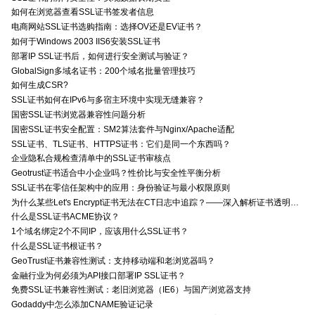
如何在浏览器查看SSL证书签发者信息
电商网站SSL证书选购指南：选择OV还是EV证书？
如何于Windows 2003 IIS6安装SSL证书
部署IP SSL证书后，如何进行安全测试与验证？
GlobalSign多域名证书：200个域名批量管理技巧
如何生成CSR?
SSL证书如何在IPv6与多宿主环境中实现无缝兼容？
国密SSL证书浏览器兼容性问题分析
国密SSL证书安全配置：SM2算法套件与Nginx/Apache适配
SSL证书、TLS证书、HTTPS证书：它们是同一个东西吗？
企业隐私合规检查清单中的SSL证书审核点
Geotrust证书适合中小企业吗？性价比与安全性平衡分析
SSL证书在零信任架构中的应用：身份验证与最小权限原则
为什么某些Let's Encrypt证书无法在CT日志中追踪？——深入解析证书透明度与Let's Encrypt的关系
什么是SSL证书ACME协议？
1个域名绑定2个不同IP，应该用什么SSL证书？
什么是SSL证书根证书？
GeoTrust证书兼容性测试：支持移动端和老浏览器吗？
金融行业为何必须为API接口部署IP SSL证书？
免费SSL证书兼容性测试：老旧浏览器（IE6）与国产浏览器支持
Godaddy中怎么添加CNAME验证记录