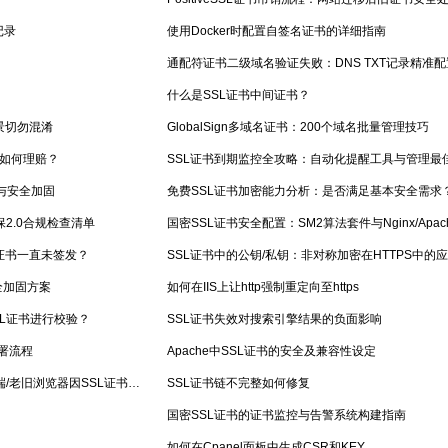
记录
使用Docker时配置自签名证书的详细指南
通配符证书二级域名验证失败：DNS TXT记录精准
什么是SSL证书中间证书？
景切勿混淆
GlobalSign多域名证书：200个域名批量管理技巧
题如何理赔？
SSL证书到期监控全攻略：自动化提醒工具与管理最
用与安全加固
免费SSL证书加密能力分析：是否满足基本安全需求
保2.0合规检查清单
国密SSL证书安全配置：SM2算法套件与Nginx/Apac
证书一直未签发？
SSL证书中的公钥/私钥：非对称加密在HTTPS中的
安全加固方案
如何在IIS上让http强制重定向至https
对SSL证书进行校验？
SSL证书失效对搜索引擎结果的负面影响
部署流程
Apache中SSL证书的安全及兼容性设定
跨平台兼容性难题：如何解决移动端/老旧浏览器因SSL证书引发的连接失败？
SSL证书链不完整如何修复
国密SSL证书的证书监控与告警系统构建指南
如何在Cpanel面板中生成CSR和KEY