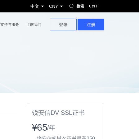
中文
CNY
搜索
Ctrl F
登录
注册
支持与服务
了解我们
锐安信DV SSL证书
¥65
/年
锐安信多域名证书最高250