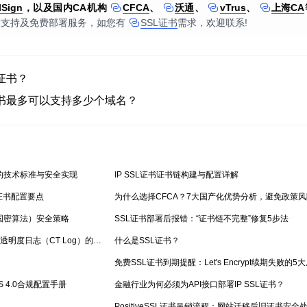
lSign
，以及国内CA机构
CFCA
、
沃通
、
vTrus
、
上海CA
术支持及免费部署服务，如您有
SSL证书
需求，欢迎联系!
证书？
证书最多可以支持多少个域名？
的技术标准与安全实现
IP SSL证书证书链构建与配置详解
的证书配置要点
为什么选择CFCA？7大国产化优势分析，避免政策风
国密算法）安全策略
SSL证书部署后报错：“证书链不完整”修复5步法
SSL证书：GDPR“被遗忘权”与证书透明度日志（CT Log）的数据冲突
什么是SSL证书？
免费SSL证书到期提醒：Let's Encrypt续期失败的5
S 4.0合规配置手册
金融行业为何必须为API接口部署IP SSL证书？
PositiveSSL证书吊销流程：网站迁移后旧证书安全