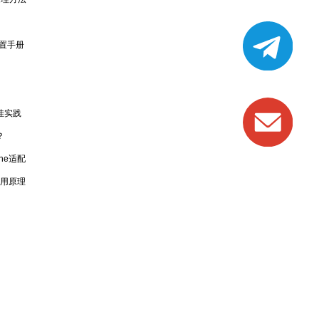
配置手册
佳实践
？
he适配
应用原理