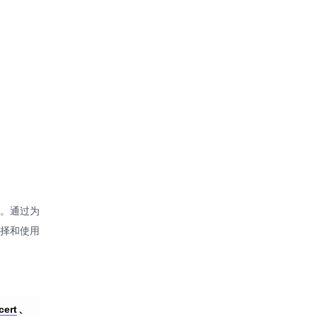
案。通过为
选择和使用
cert
、