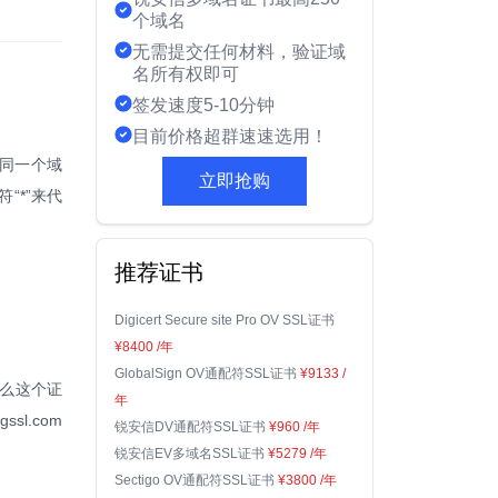
个域名
无需提交任何材料，验证域
名所有权即可
签发速度5-10分钟
目前价格超群速速选用！
为同一个域
立即抢购
“*”来代
推荐证书
Digicert Secure site Pro OV SSL证书
¥8400
/年
GlobalSign OV通配符SSL证书
¥9133
/
那么这个证
年
ssl.com
锐安信DV通配符SSL证书
¥960
/年
锐安信EV多域名SSL证书
¥5279
/年
Sectigo OV通配符SSL证书
¥3800
/年