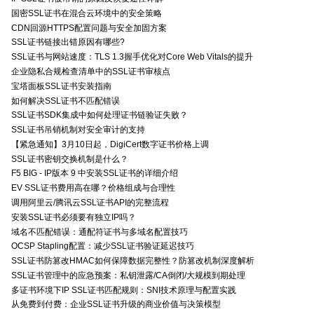
国密SSL证书在混合云环境中的安全策略
CDN回源HTTPS配置问题与安全加固方案
SSL证书链接出错原因有哪些?
SSL证书与网站速度：TLS 1.3握手优化对Core Web Vitals的提升
企业隐私合规检查清单中的SSL证书审核点
宝塔面板SSL证书安装指南
如何解决SSL证书不匹配错误
SSL证书SDK集成中如何处理证书链验证失败？
SSL证书吊销机制对安全审计的支持
【紧急通知】3月10日起，DigiCert数字证书价格上调
SSL证书密钥交换机制是什么？
F5 BIG - IP版本 9 中安装SSL证书的详细介绍
EV SSL证书费用高在哪？价格组成与合理性
调用阿里云/腾讯云SSL证书API的完整流程
安装SSL证书必须要有独立IP吗？
域名不匹配错误：通配符证书与多域名配置技巧
OCSP Stapling配置：减少SSL证书验证延迟技巧
SSL证书防篡改HMAC如何保障数据完整性？防篡改机制深度解析
SSL证书管理中的应急预案：私钥泄露/CA倒闭/大规模到期处理
多证书环境下IP SSL证书匹配规则：SNI技术原理与配置实践
从免费到付费：企业SSL证书升级的商业价值与决策模型