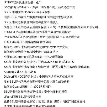
HTTPS双向认证原理是什么?
Sectigo与PositiveSSL差异：同品牌不同产品线选型指南
SSL证书相关的OpenSSL命令全解析
国密SSL证书在国产数据库加密通信中的技术标准调整
SSL证书状态检测脚本实现与监控平台接入
为什么SSL证书必须启用前向保密（PFS）？从数据泄露风险到零知识证明的安全价值分析
IP SSL证书与旧版浏览器/操作系统的兼容性问题探讨
PositiveSSL证书吊销流程：网站迁移后旧证书安全处理方法
TLS 1.3与零信任网络架构兼容性分析
如何把Pem证书转成Tomcat使用的Keystore并安装
如何验证IP地址所有权以申请IP SSL证书？
全面解决Chrome浏览器SSL证书协议错误指南
SSL证书安装后如何优化？开启OCSP Stapling和HSTS
SSL证书更新全流程指南：续期申请、配置替换与生效验证操作详解
Apache安装SSL证书教程
Digicert国内OCSP定制版：中国地区访问速度优化实测
没有SSL证书的网站有哪些安全风险？潜在威胁分析
如何在Cpanel面板中生成CSR和KEY
SSL证书有效期再缩短至47天：安全与便利的博弈
cPanel面板SSL证书安装指南
免费SSL证书兼容性测试：老旧浏览器（IE6）与国产浏览器支持
IP SSL证书被吊销的原因及恢复途径详解