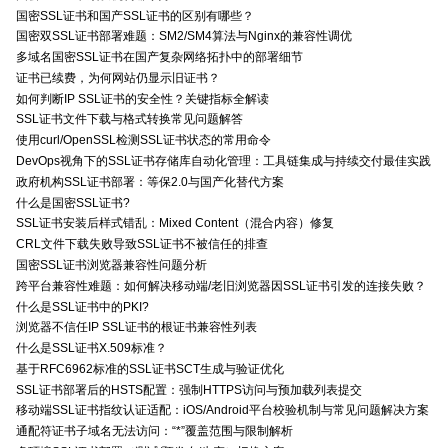
国密SSL证书和国产SSL证书的区别有哪些？
国密双SSL证书部署难题：SM2/SM4算法与Nginx的兼容性调优
多域名国密SSL证书在国产复杂网络拓扑中的部署细节
证书已续费，为何网站仍显示旧证书？
如何判断IP SSL证书的安全性？关键指标全解读
SSL证书文件下载与格式转换常见问题解答
使用curl/OpenSSL检测SSL证书状态的常用命令
DevOps视角下的SSL证书存储库自动化管理：工具链集成与持续交付最佳实践
政府机构SSL证书部署：等保2.0与国产化替代方案
什么是国密SSL证书?
SSL证书安装后样式错乱：Mixed Content（混合内容）修复
CRL文件下载失败导致SSL证书不被信任的排查
国密SSL证书浏览器兼容性问题分析
跨平台兼容性难题：如何解决移动端/老旧浏览器因SSL证书引发的连接失败？
什么是SSL证书中的PKI?
浏览器不信任IP SSL证书的根证书兼容性列表
什么是SSL证书X.509标准？
基于RFC6962标准的SSL证书SCT生成与验证优化
SSL证书部署后的HSTS配置：强制HTTPS访问与预加载列表提交
移动端SSL证书指纹认证适配：iOS/Android平台校验机制与常见问题解决方案
通配符证书子域名无法访问：“*”覆盖范围与限制解析