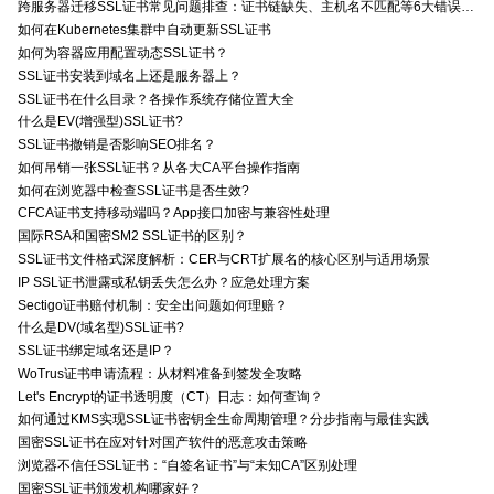
跨服务器迁移SSL证书常见问题排查：证书链缺失、主机名不匹配等6大错误解决方案
如何在Kubernetes集群中自动更新SSL证书
如何为容器应用配置动态SSL证书？
SSL证书安装到域名上还是服务器上？
SSL证书在什么目录？各操作系统存储位置大全
什么是EV(增强型)SSL证书?
SSL证书撤销是否影响SEO排名？
如何吊销一张SSL证书？从各大CA平台操作指南
如何在浏览器中检查SSL证书是否生效?
CFCA证书支持移动端吗？App接口加密与兼容性处理
国际RSA和国密SM2 SSL证书的区别？
SSL证书文件格式深度解析：CER与CRT扩展名的核心区别与适用场景
IP SSL证书泄露或私钥丢失怎么办？应急处理方案
Sectigo证书赔付机制：安全出问题如何理赔？
什么是DV(域名型)SSL证书?
SSL证书绑定域名还是IP？
WoTrus证书申请流程：从材料准备到签发全攻略
Let's Encrypt的证书透明度（CT）日志：如何查询？
如何通过KMS实现SSL证书密钥全生命周期管理？分步指南与最佳实践
国密SSL证书在应对针对国产软件的恶意攻击策略
浏览器不信任SSL证书：“自签名证书”与“未知CA”区别处理
国密SSL证书颁发机构哪家好？