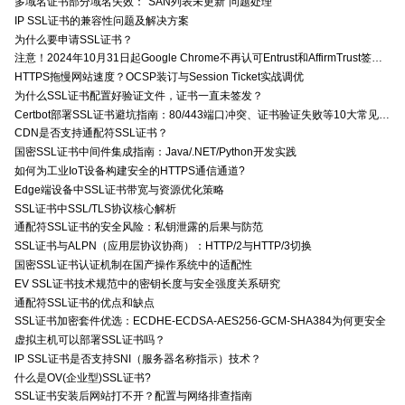
多域名证书部分域名失效：“SAN列表未更新”问题处理
IP SSL证书的兼容性问题及解决方案
为什么要申请SSL证书？
注意！2024年10月31日起Google Chrome不再认可Entrust和AffirmTrust签发的TLS证书
HTTPS拖慢网站速度？OCSP装订与Session Ticket实战调优
为什么SSL证书配置好验证文件，证书一直未签发？
Certbot部署SSL证书避坑指南：80/443端口冲突、证书验证失败等10大常见问题解决方案
CDN是否支持通配符SSL证书？
国密SSL证书中间件集成指南：Java/.NET/Python开发实践
如何为工业IoT设备构建安全的HTTPS通信通道?
Edge端设备中SSL证书带宽与资源优化策略
SSL证书中SSL/TLS协议核心解析
通配符SSL证书的安全风险：私钥泄露的后果与防范
SSL证书与ALPN（应用层协议协商）：HTTP/2与HTTP/3切换
国密SSL证书认证机制在国产操作系统中的适配性
EV SSL证书技术规范中的密钥长度与安全强度关系研究
通配符SSL证书的优点和缺点
SSL证书加密套件优选：ECDHE-ECDSA-AES256-GCM-SHA384为何更安全
虚拟主机可以部署SSL证书吗？
IP SSL证书是否支持SNI（服务器名称指示）技术？
什么是OV(企业型)SSL证书?
SSL证书安装后网站打不开？配置与网络排查指南