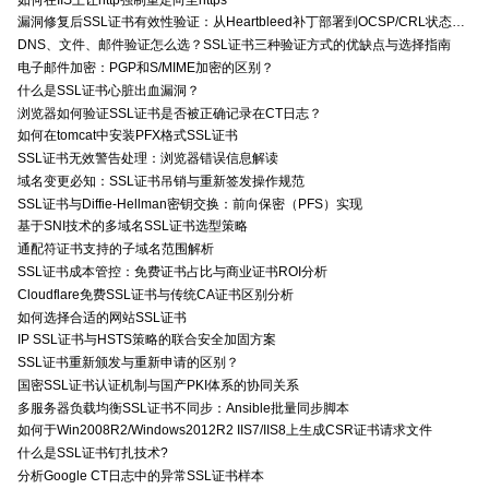
漏洞修复后SSL证书有效性验证：从Heartbleed补丁部署到OCSP/CRL状态检查的全链路确认方法
DNS、文件、邮件验证怎么选？SSL证书三种验证方式的优缺点与选择指南
电子邮件加密：PGP和S/MIME加密的区别？
什么是SSL证书心脏出血漏洞？
浏览器如何验证SSL证书是否被正确记录在CT日志？
如何在tomcat中安装PFX格式SSL证书
SSL证书无效警告处理：浏览器错误信息解读
域名变更必知：SSL证书吊销与重新签发操作规范
SSL证书与Diffie-Hellman密钥交换：前向保密（PFS）实现
基于SNI技术的多域名SSL证书选型策略
通配符证书支持的子域名范围解析
SSL证书成本管控：免费证书占比与商业证书ROI分析
Cloudflare免费SSL证书与传统CA证书区别分析
如何选择合适的网站SSL证书
IP SSL证书与HSTS策略的联合安全加固方案
SSL证书重新颁发与重新申请的区别？
国密SSL证书认证机制与国产PKI体系的协同关系
多服务器负载均衡SSL证书不同步：Ansible批量同步脚本
如何于Win2008R2/Windows2012R2 IIS7/IIS8上生成CSR证书请求文件
什么是SSL证书钉扎技术?
分析Google CT日志中的异常SSL证书样本