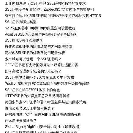
工业控制系统（ICS）中IP SSL证书的独特配置要求
SSL证书安全配置监控：Zabbix自定义监控项与告警规则
有支持IP地址的SSL证书吗？哪些证书支持IP地址实现HTTPS
SSL证书有哪些类型
Nginx服务器中Http到Https的重定向设置教程
PositiveSSL适合金融类网站吗？安全等级解析
SSL和TLS有什么差别？
自签名SSL证书的应用场景与内网部署指南
泛域名SSL证书的优势及使用场景分析
多个域名可以使用一个SSL证书吗？
CFCA证书是否支持国际算法？双算法适配方案
如何高效管理多个域名的SSL证书？
SSL证书申请被拒？8大常见原因及申诉攻略
PositiveSSL支持ECC算法吗？加密强度升级操作步骤
SSL证书在ISO27001体系中的角色
HTTPS证书的知识点汇总及常见问题解答
跨国多节点SSL证书部署：时区差异与证书同步策略
微信公众号SSL证书如何挑选？
证书透明度（CT）日志对IP SSL证书的影响分析
什么是服务器证书？
GlobalSign与DigiCert安全能力对比（最新数据）