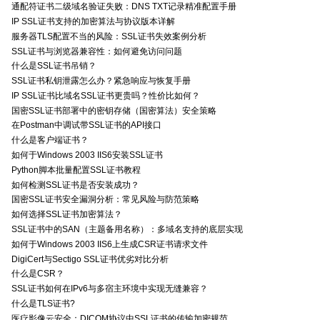
通配符证书二级域名验证失败：DNS TXT记录精准配置手册
IP SSL证书支持的加密算法与协议版本详解
服务器TLS配置不当的风险：SSL证书失效案例分析
SSL证书与浏览器兼容性：如何避免访问问题
什么是SSL证书吊销？
SSL证书私钥泄露怎么办？紧急响应与恢复手册
IP SSL证书比域名SSL证书更贵吗？性价比如何？
国密SSL证书部署中的密钥存储（国密算法）安全策略
在Postman中调试带SSL证书的API接口
什么是客户端证书？
如何于Windows 2003 IIS6安装SSL证书
Python脚本批量配置SSL证书教程
如何检测SSL证书是否安装成功？
国密SSL证书安全漏洞分析：常见风险与防范策略
如何选择SSL证书加密算法？
SSL证书中的SAN（主题备用名称）：多域名支持的底层实现
如何于Windows 2003 IIS6上生成CSR证书请求文件
DigiCert与Sectigo SSL证书优劣对比分析
什么是CSR？
SSL证书如何在IPv6与多宿主环境中实现无缝兼容？
什么是TLS证书?
医疗影像云安全：DICOM协议中SSL证书的传输加密规范