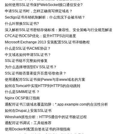
如何使用SSL证书保护WebSocket接口通信安全?
申请SSL证书时，怎样正确填写绑定域名？
Sectigo证书吊销机制解析：什么情况下会被吊销？
什么叫替换SSL证书?
深入解析SSL证书密钥存储标准：兼容性、安全策略与行业规范解读
CFCA证书OCSP优化：提升HTTPS访问速度
Microsoft Exchange 2013 安装配置SSL证书详细教程
什么是SSL证书ACME协议？
中文域名如何申请SSL证书？
SSL证书链不完整如何修复
为什么选择增强型EV SSL证书？
SSL证书能否显著提升百度/谷歌收录？
使用通配符SSL证书保护www与非www域名的方案
如何在Tomcat中实现HTTP到HTTPS的自动跳转
什么是S/MIME证书 ？
Nginx OCSP装订指南
通配符证书三级域名覆盖陷阱：*.app.example.com的合法性分析
如何在Drupal上安装SSL证书
Wireshark抓包分析：HTTPS通信中的证书验证过程
通配符证书调试：工具链推荐
使用Docker时配置自签名证书的详细指南