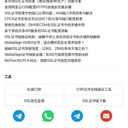
多环境SSL证书部署（测试/预发布/生产）切换方案
使用阿里云CDN配置HTTPS加速的完整步骤
SSL证书部署中的端口占用问题：443端口冲突排查与解决
CFCA证书安装后无法访问？防火墙与端口配置检查
密钥交换机制：DH与ECDH在SSL证书中的关键作用
多子系统共享API服务的SSL证书配置策略
SSL证书链验证机制：破解中间人攻击伪造证书的关键防线解析
GlobalSign OV/EV证书：适合哪些高安全需求场景？
揭秘SSL证书加密强度：128位、256位有何天壤之别？
GlobalSign证书保险金额：$150万保障范围与理赔流程
WoTrus与CFCA 对比：国密SSL证书选型关键差异
工具
生成CSR
CSR文件在线验证工具
SSL状态监测
SSL证书链下载
SSL证书签发日志查询
SSL证书格式转换工具