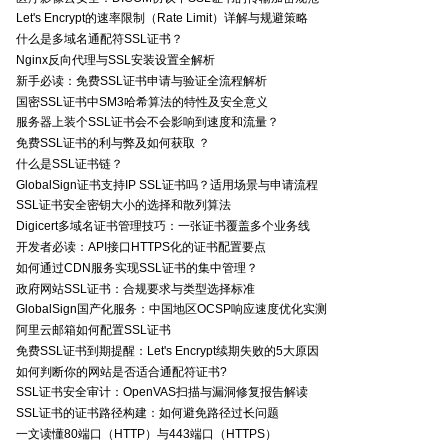
Let's Encrypt的速率限制（Rate Limit）详解与规避策略
什么是多域名通配符SSL证书？
Nginx反向代理与SSL安装设置全解析
新手必读：免费SSL证书申请与验证全流程解析
国密SSL证书中SM3哈希算法的特性及安全意义
服务器上装个SSL证书会不会影响到速度和流量？
免费SSL证书的利与弊及如何获取 ？
什么是SSL证书链？
GlobalSign证书支持IP SSL证书吗？适用场景与申请流程
SSL证书安全密钥大小的选择和散列算法
Digicert多域名证书管理技巧：一张证书覆盖多个业务线
开发者必读：API接口HTTPS化的证书配置要点
如何通过CDN服务实现SSL证书的集中管理？
政府网站SSL证书：合规要求与类型选择标准
GlobalSign国产化服务：中国地区OCSP响应速度优化实测
阿里云邮箱如何配置SSL证书
免费SSL证书到期提醒：Let's Encrypt续期失败的5大原因
如何判断你的网站是否适合通配符证书?
SSL证书安全审计：OpenVAS扫描与漏洞修复报告解读
SSL证书的证书路径构建：如何避免路径过长问题
一文读懂80端口（HTTP）与443端口（HTTPS）