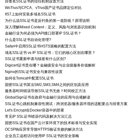
自签名SSL证书的信任机制设置方法
WoTrus与CFCA、vTrus国产证书品牌定位对比
IIS7上如何安装多域名SSL证书
为什么说SSL证书是反钓鱼的第一道防线？原理说明
深入理解Mixed Content：定义、风险与浏览器识别机制
金融行业为何必须为API接口部署IP SSL证书？
什么是SSL证书自动化管理?
Safari中启用SSL证书HSTS策略的配置方法
域名SSL证书 vs IP SSL证书：它们的核心区别在哪里？
SSL证书重新申请与续签有什么区别?
Digicert证书贵在哪？金融级安全与企业级服务价值解析
Nginx的SSL证书安全与兼容性设置
如何在Tomcat中配置SSL证书
国密SSL证书算法SM2,SM3,SM4之间的区别及应用
服务器时间错误导致SSL证书无效？时间校正方法
GlobalSign证书在政府与金融行业的应用与合规解读
SSL证书心跳机制兼容性测试：跨浏览器/服务器环境的适配要点与排查方案
Let's Encrypt在Docker容器中的部署
常见IP SSL证书错误代码及解决方法汇总
国密SSL证书在国产云计算环境下的技术标准与安全实现
OCSP响应异常导致HTTPS验证失败的解决方法
企业员工远程访问使用IP SSL证书的安全策略