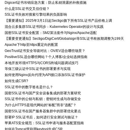
Digicert证书吊销应急方案：防止私钥泄露的补救措施
什么是SSL证书交叉信任链？
SSL证书失效对搜索引擎结果的负面影响
【重要通知】2025年3月1日起Sectigo旗下所有SSL证书产品价格上调
混合云多集群SSL证书同步：Kubernetes Operator的设计与实践
国密SSL证书安全配置：SM2算法套件与Nginx/Apache适配
【重要变更通知】Sectigo/DigiCert/Globalsign等SSL证书有效期调整为199天
Apache下http至https重定向的配置
GeoTrust证书安全等级对比：OV/EV适合哪些场景？
PositiveSSL适合哪些网站？个人博客/企业站选择指南
本地开发环境HTTPS与CORS跨域问题调试技巧
等保三级认证中SSL证书的部署要求与实现
如何使用Nginx反向代理为API接口添加SSL证书保护
如何生成CSR?
SSL证书中的数字签名是什么？
国密SSL证书与国产安全设备集成的部署方案研究
SSL证书中的公钥与私钥：密钥对生成与存储安全
为什么HTTPS是现代网站的“标配”而非“选配”？
国密SSL证书在国产服务器集群中的部署优化要点
部署IP SSL证书后，如何进行安全测试与验证？
苹果ATS安全规范：SSL证书申请与服务器配置指南
如何在Tomcat里利用keytool生成CSR