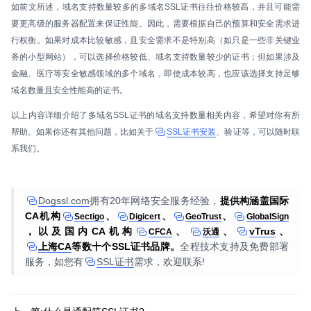
如前文所述，域名支持数量较多的多域名SSL证书往往价格较高，并且可能需
要更高级的服务器配置来保证性能。因此，需要根据自己的预算和安全需求进
行权衡。如果对成本比较敏感，且安全需求不是特别高（如只是一些非关键业
务的小型网站），可以选择价格较低、域名支持数量较少的证书；但如果涉及
金融、医疗等安全敏感领域的多个域名，即使成本较高，也应该选择支持足够
域名数量且安全性能高的证书。
以上内容详细介绍了多域名SSL证书的域名支持数量相关内容，希望对你有所
帮助。如果你还有其他问题，比如关于
SSL证书安装
、验证等，可以随时联
系我们。
Dogssl.com
拥有20年网络安全服务经验，
提供构涵盖国际
CA机构
、
、
、
Sectigo
Digicert
GeoTrust
GlobalSign
，以及国内CA机构
、
、
vTrus
、
CFCA
沃通
上海CA
等数十个SSL证书品牌。
全程技术支持及免费部署
服务，如您有
SSL证书
需求，欢迎联系!