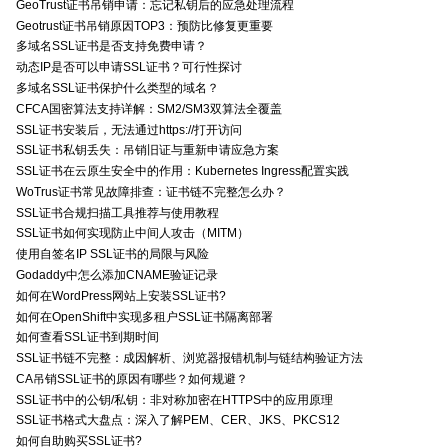
GeoTrust证书吊销申请：忘记私钥后的应急处理流程
Geotrust证书吊销原因TOP3：预防比修复更重要
多域名SSL证书是否支持免费申请？
动态IP是否可以申请SSL证书？可行性探讨
多域名SSL证书保护什么类型的域名？
CFCA国密算法支持详解：SM2/SM3双算法全覆盖
SSL证书安装后，无法通过https://打开访问
SSL证书私钥丢失：吊销旧证与重新申请应急方案
SSL证书在云原生安全中的作用：Kubernetes Ingress配置实践
WoTrus证书常见故障排查：证书链不完整怎么办？
SSL证书合规扫描工具推荐与使用教程
SSL证书如何实现防止中间人攻击（MITM）
使用自签名IP SSL证书的局限与风险
Godaddy中怎么添加CNAME验证记录
如何在WordPress网站上安装SSL证书?
如何在OpenShift中实现多租户SSL证书隔离部署
如何查看SSL证书到期时间
SSL证书链不完整：成因解析、浏览器报错机制与链结构验证方法
CA吊销SSL证书的原因有哪些？如何规避？
SSL证书中的公钥/私钥：非对称加密在HTTPS中的应用原理
SSL证书格式大盘点：深入了解PEM、CER、JKS、PKCS12
如何自助购买SSL证书?