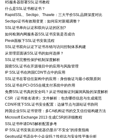
IIS服务器部署SSL证书教程
什么是SSL证书根证书？
RapidSSL、Sectigo、Thawte：三大平价SSL品牌深度对比
Sectigo证书有效期变更：如何应对新规调整？
SSL证书单向认证和双向认证的区别?
如何检测内网服务器SSL证书安装是否成功
Plesk面板下SSL证书安装流程
SSL证书双向认证下证书吊销与访问控制体系构建
从管理层面谈SSL证书的如何选择？
SSL证书完整性保护机制深度解析
国密SSL证书在开源项目中的应用与风险管理
IP SSL证书在跨国CDN节点中的应用
SSL证书在零信任架构中的应用：身份验证与最小权限原则
SSL证书在PCI-DSS合规支付系统中的作用
免费SSL证书真的安全吗？从证书链验证到漏洞风险的深度解析
CSR（证书签名请求）文件解析：包含哪些信息与生成规范
CDN环境下SSL证书安全配置：边缘节点与源站证书协同
跨国企业SSL证书管理：多CA机构证书的交叉信任链构建方法
Microsoft Exchange 2013 生成CSR的详细教程
SSL证书申请DNS解析配置参考
IP SSL证书安装后浏览器仍显示“不安全”的排查指南
Geotrust证书适合中小企业吗？性价比与安全性平衡分析