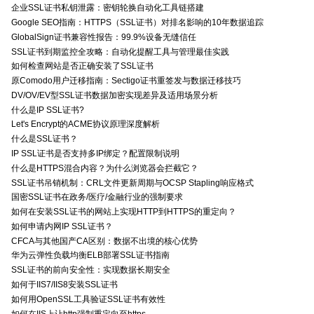
企业SSL证书私钥泄露：密钥轮换自动化工具链搭建
Google SEO指南：HTTPS（SSL证书）对排名影响的10年数据追踪
GlobalSign证书兼容性报告：99.9%设备无缝信任
SSL证书到期监控全攻略：自动化提醒工具与管理最佳实践
如何检查网站是否正确安装了SSL证书
原Comodo用户迁移指南：Sectigo证书重签发与数据迁移技巧
DV/OV/EV型SSL证书数据加密实现差异及适用场景分析
什么是IP SSL证书?
Let's Encrypt的ACME协议原理深度解析
什么是SSL证书？
IP SSL证书是否支持多IP绑定？配置限制说明
什么是HTTPS混合内容？为什么浏览器会拦截它？
SSL证书吊销机制：CRL文件更新周期与OCSP Stapling响应格式
国密SSL证书在政务/医疗/金融行业的强制要求
如何在安装SSL证书的网站上实现HTTP到HTTPS的重定向？
如何申请内网IP SSL证书？
CFCA与其他国产CA区别：数据不出境的核心优势
华为云弹性负载均衡ELB部署SSL证书指南
SSL证书的前向安全性：实现数据长期安全
如何于IIS7/IIS8安装SSL证书
如何用OpenSSL工具验证SSL证书有效性
如何在IIS上让http强制重定向至https