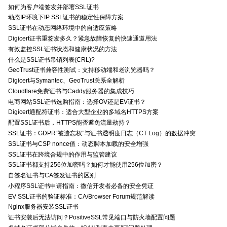
如何为客户端签发并部署SSL证书
动态IP环境下IP SSL证书的稳定性保障方案
SSL证书在动态网络环境中的自适应策略
Digicert证书重签发多久？紧急故障恢复的快速通道用法
有效监控SSL证书状态和健康状况的方法
什么是SSL证书吊销列表(CRL)?
GeoTrust证书兼容性测试：支持移动端和老浏览器吗？
Digicert与Symantec、GeoTrust关系全解析
Cloudflare免费证书与Caddy服务器的集成技巧
电商网站SSL证书选购指南：选择OV还是EV证书？
Digicert通配符证书：适合大型企业的多域名HTTPS方案
配置SSL证书后，HTTPS能否避免流量劫持？
SSL证书：GDPR“被遗忘权”与证书透明度日志（CT Log）的数据冲突
SSL证书与CSP nonce值：动态脚本加载的安全增强
SSL证书在跨境合规中的作用与监管建议
SSL证书都支持256位加密吗？如何才能使用256位加密？
自签名证书与CA签发证书的区别
小程序SSL证书申请指南：微信开发者必备的安全凭证
EV SSL证书的验证标准：CA/Browser Forum规范解读
Nginx服务器安装SSL证书
证书安装后无法访问？PositiveSSL常见端口与防火墙配置问题