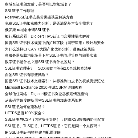
多域名证书颁发后，是否可以增加域名？
SSL证书工作原理
PositiveSSL证书安装常见错误及解决方案
免费SSL证书加密能力分析：是否满足基本安全需求？
俄罗斯.ru域名申请SSL证书
银行系统必看！Digicert FIPS认证与合规性要求解读
国密SSL证书技术规范中的扩展字段（国密应用）设计与安全
为什么选择CFCA？7大国产化优势分析，避免政策风险
多服务器负载均衡场景下的SSL证书管理策略与部署实践
数字证书是什么？跟SSL证书有什么区别？
SSL证书管理审计：SOX法案与等保2.0合规检查清单
自签SSL证书有哪些风险？
国密SSL证书技术文档索引：从标准到白皮书的权威资源汇总
Microsoft Exchange 2010 生成CSR的详细教程
全球信任网络！Digicert根证书浏览器预埋情况查询
从密码学角度解析国密SSL证书的加密体系架构
SSL证书如何创建私钥？
HTTPS是否100%安全？
SSL证书与CSP（内容安全策略）：防御XSS攻击的协同配置
SSL证书、TLS证书、HTTPS证书：它们是同一个东西吗？
IP SSL证书证书链构建与配置详解