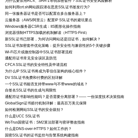
为什么要禁用RC4、SHA-1等弱加密套件？SSL证书安全风险解析
如何利用crt.sh网站跟踪潜在恶意SSL证书签发行为?
同一张服务器证书是否可以配置在多台服务器上？
云服务器（AWS/阿里云）配置IP SSL证书的避坑要点
Windows服务器CSR生成：IIS图形化操作指南
浏览器强制HTTPS加载的机制解读（HTTPS-First）
新SSL证书已部署，为何访问网站还是旧证书，如何解决？
SSL证书加密套件优化策略：提升安全性与兼容性的5个关键步骤
Wi-Fi芯片或微控制器中SSL证书部署流程
通配符证书常见安全误区及防范
CFCA SSL证书的安全特性及申请流程
为什么IP SSL证书将成为零信任架构的核心组件？
DV SSL证书免费和付费的区别详解
一个SSL证书能否支持带www与不带www的域名？
自签名SSL证书的生成与局限性
通配符证书影响性能吗？是否需要分离部署？—— 一份深度技术决策指南
GlobalSign证书赔付机制详解：最高百万美元保障
如何检测网站SSL证书的安全级别？
什么是UCC SSL证书
WoTrus国密证书：SM2算法部署与密评整改指南
什么是DNS-over-HTTPS？如何工作的？
国密SSL证书的证书监控与告警系统构建指南