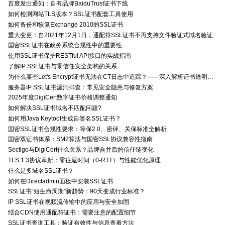
百度发出通知：自有品牌BaiduTrust证书下线
如何检测网站TLS版本？SSL证书配套工具使用
如何备份和恢复Exchange 2010的SSL证书
重大变更：自2021年12月1日，通配符SSL证书不再支持文件验证式域名验证
国密SSL证书在政务系统合规性中的重要性
使用SSL证书保护RESTful API接口的实战指南
了解IP SSL证书与零信任安全架构的关系
为什么某些Let's Encrypt证书无法在CT日志中追踪？——深入解析证书透明度与Let's Encrypt的关系
服务器IP SSL证书漏洞排查：常见安全隐患与修复方案
2025年度DigiCert数字证书价格调整通知
如何解决SSL证书域名不匹配问题?
如何用Java Keytool生成自签名SSL证书？
国密SSL证书合规性要求：等保2.0、密评、关保标准全解析
国密双证书体系：SM2算法与国密SSL协议兼容性指南
Sectigo与DigiCert什么关系？品牌合并后的信任链变化
TLS 1.3协议革新：零往返时间（0-RTT）与性能优化原理
什么是多域名SSL证书？
如何在Directadmin面板中安装SSL证书
SSL证书“短生命周期”新趋势：90天变成行业标准？
IP SSL证书在视频流传输中的应用与安全加固
结合CDN使用通配符证书：需要注意的配置细节
SSL证书查询工具：验证有效性与信息查看方法