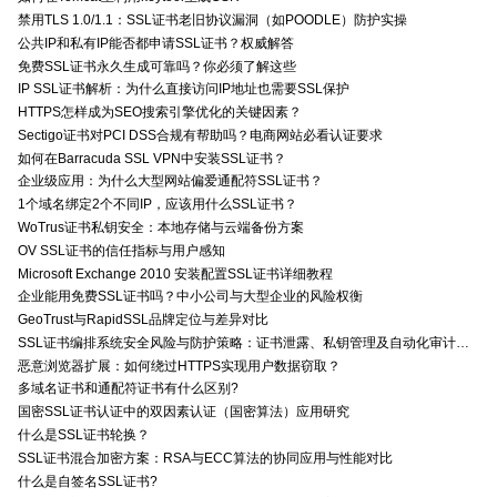
禁用TLS 1.0/1.1：SSL证书老旧协议漏洞（如POODLE）防护实操
公共IP和私有IP能否都申请SSL证书？权威解答
免费SSL证书永久生成可靠吗？你必须了解这些
IP SSL证书解析：为什么直接访问IP地址也需要SSL保护
HTTPS怎样成为SEO搜索引擎优化的关键因素？
Sectigo证书对PCI DSS合规有帮助吗？电商网站必看认证要求
如何在Barracuda SSL VPN中安装SSL证书？
企业级应用：为什么大型网站偏爱通配符SSL证书？
1个域名绑定2个不同IP，应该用什么SSL证书？
WoTrus证书私钥安全：本地存储与云端备份方案
OV SSL证书的信任指标与用户感知
Microsoft Exchange 2010 安装配置SSL证书详细教程
企业能用免费SSL证书吗？中小公司与大型企业的风险权衡
GeoTrust与RapidSSL品牌定位与差异对比
SSL证书编排系统安全风险与防护策略：证书泄露、私钥管理及自动化审计技术要点
恶意浏览器扩展：如何绕过HTTPS实现用户数据窃取？
多域名证书和通配符证书有什么区别?
国密SSL证书认证中的双因素认证（国密算法）应用研究
什么是SSL证书轮换？
SSL证书混合加密方案：RSA与ECC算法的协同应用与性能对比
什么是自签名SSL证书?