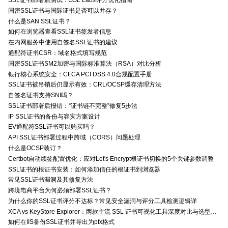
SSL证书部署后测试：SSL Labs评分优化指南
国密SSL证书与国际证书是否可以并存？
什么是SAN SSL证书？
如何在浏览器查看SSL证书签发者信息
在内网服务中使用自签名SSL证书的建议
通配符证书CSR：域名格式填写规范
国密SSL证书SM2加密与国际标准算法（RSA）对比分析
银行核心系统安全：CFCA PCI DSS 4.0合规配置手册
SSL证书被吊销后仍显示有效：CRL/OCSP缓存清理方法
自签名证书支持SNI吗？
SSL证书部署后报错：“证书链不完整”修复5步法
IP SSL证书的备份与容灾方案设计
EV通配符SSL证书可以购买吗？
API SSL证书部署过程中跨域（CORS）问题处理
什么是OCSP装订？
Certbot自动续签配置优化：应对Let's Encrypt根证书切换的5个关键参数调整
SSL证书的根证书安装：如何添加信任的根证书到浏览器
常见SSL证书漏洞及其修复方法
跨境电商平台为何必须部署SSL证书？
为什么你的SSL证书评分不达标？常见安全漏洞与评分工具检测逻辑详
XCA vs KeyStore Explorer：两款主流 SSL 证书可视化工具深度对比与选型指南
如何在IIS备份SSL证书并导出为pfx格式