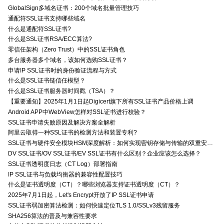
GlobalSign多域名证书：200个域名批量管理技巧
通配符SSL证书支持哪些域名
什么是通配符SSL证书?
什么是SSL证书RSA/ECC算法?
零信任架构（Zero Trust）中的SSL证书角色
多台服务器多个域名，该如何选购SSL证书？
申请IP SSL证书时的身份验证流程与方式
什么是SSL证书链信任模型？
什么是SSL证书服务器时间戳（TSA）？
【重要通知】2025年1月1日起Digicert旗下所有SSL证书产品价格上调
Android APP中WebView怎样对SSL证书进行校验？
SSL证书申请失败原因及解决方案全解析
阿里云取得一种SSL证书的检测方法和装置专利?
SSL证书与硬件安全模块HSM深度解析：如何实现密钥存储与传输的双重安全防护？
DV SSL证书/OV SSL证书/EV SSL证书有什么区别？企业应该怎么选择？
SSL证书透明度日志（CT Log）部署指南
IP SSL证书与负载均衡器的兼容性配置技巧
什么是证书透明度（CT）？哪些浏览器支持证书透明度（CT）？
2025年7月1日起，Let's Encrypt开放了IP SSL证书申请
SSL证书弱加密算法检测：如何快速定位TLS 1.0/SSLv3残留服务
SHA256算法的普及与兼容性要求