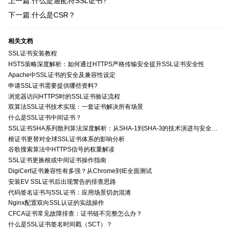
上一篇:什么是通配符SSL证书?
下一篇:什么是CSR？
相关文档
SSL证书安装教程
HSTS策略深度解析：如何通过HTTPS严格传输安全提升SSL证书安全性
Apache中SSL证书的安全及兼容性设定
申请SSL证书需要提供哪些资料?
浏览器访问HTTPS时的SSL证书验证流程
双算法SSL证书技术实现：一套证书解决所有场景
什么是SSL证书中间证书？
SSL证书SHA系列散列算法深度解析：从SHA-1到SHA-3的技术演进与安全特性
根证书更替对全球SSL证书体系的影响分析
谷歌搜索算法中HTTPS信号的权重解读
SSL证书更换根或中间证书操作指南
DigiCert证书兼容性有多强？从Chrome到IE全面测试
安装EV SSL证书后出现警告的排查思路
代码签名证书与SSL证书：应用场景切勿混淆
Nginx配置双向SSL认证的实战操作
CFCA证书常见故障排查：证书链不完整怎么办？
什么是SSL证书签名时间戳（SCT）？