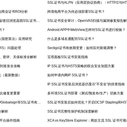
SSL证书与ALPN（应用层协议协商）：HTTP/2与HT
商业证书ROI分析
跨境电商平台为何必须部署SSL证书？
跨平台兼容性难题：如何解决移动端/老旧浏览器因SSL证书引发的连接失败？
SSL证书安全审计：OpenVAS扫描与漏洞修复报告
书？
Android APP中WebView怎样对SSL证书进行校验？
（国密算法）应用研究
什么是多域名通配符SSL证书？
ORS）问题处理
Sectigo证书有效期变更：如何应对新规调整？
0、密评、关保标准全解析
宝塔面板SSL证书安装指南
备到签发全攻略
IP SSL证书与HSTS策略的联合安全加固方案
力对比（最新数据）
如何申请内网IP SSL证书？
IP SSL证书安装后浏览器仍显示“不安全”的排查指南
预防比修复更重要
多环境SSL证书部署（测试/预发布/生产）切换方案
【重要变更通知】Sectigo/DigiCert/Globalsign等SSL证书有效期调整为199天
SSL证书安装后如何优化？开启OCSP Stapling和HS
全解析
SSL证书完整性保护机制深度解析
A平台操作指南