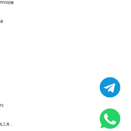
TP/3切换
解读
TS
XCA vs KeyStore Explorer：两款主流 SSL 证书可视化工具深度对比与选型指南