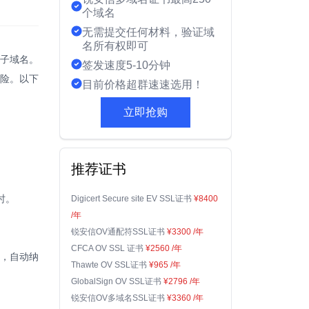
个域名
无需提交任何材料，验证域
名所有权即可
有子域名。
签发速度5-10分钟
险。以下
目前价格超群速速选用！
立即抢购
推荐证书
时。
Digicert Secure site EV SSL证书
¥8400
/年
锐安信OV通配符SSL证书
¥3300
/年
CFCA OV SSL 证书
¥2560
/年
书，自动纳
Thawte OV SSL证书
¥965
/年
GlobalSign OV SSL证书
¥2796
/年
锐安信OV多域名SSL证书
¥3360
/年