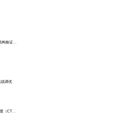
SSL证书链不完整：成因解析、浏览器报错机制与链结构验证方法
t实战调优
什么是证书透明度（CT）？哪些浏览器支持证书透明度（CT）？