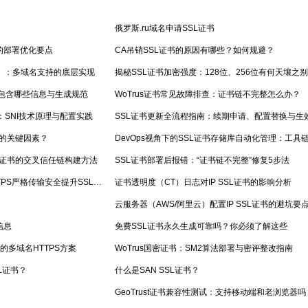
俄罗斯.ru域名申请SSL证书
的部署优化要点
CA吊销SSL证书的原因有哪些？如何规避？
称）：多域名支持的底层实现
揭秘SSL证书加密强度：128位、256位有何天壤之
：包含哪些信息与生成规范
WoTrus证书常见故障排查：证书链不完整怎么办？
则：SNI技术原理与配置实践
化的关键因素？
构证书的交叉信任链构建方法
SSL证书部署后报错：“证书链不完整”修复5步法
HSTS策略深度解析：如何通过HTTPS严格传输安全提升SSL证书安全性
证书透明度（CT）日志对IP SSL证书的影响分析
云服务器（AWS/阿里云）配置IP SSL证书的避坑要
信息
免费SSL证书永久生成可靠吗？你必须了解这些
业的多域名HTTPS方案
WoTrus国密证书：SM2算法部署与密评整改指南
SL证书？
什么是SAN SSL证书？
GeoTrust证书兼容性测试：支持移动端和老浏览器吗