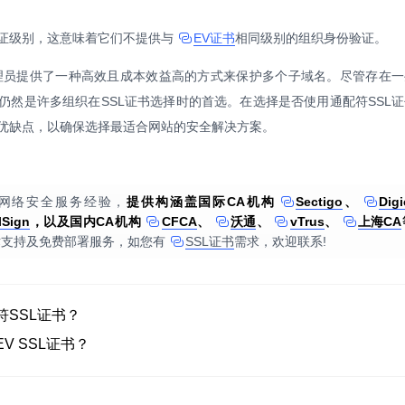
证级别，这意味着它们不提供与
EV证书
相同级别的组织身份验证。
理员提供了一种高效且成本效益高的方式来保护多个子域名。尽管存在一
仍然是许多组织在SSL证书选择时的首选。在选择是否使用通配符SSL
优缺点，以确保选择最适合网站的安全解决方案。
年网络安全服务经验，
提供构涵盖国际CA机构
Sectigo
、
Digi
lSign
，以及国内CA机构
CFCA
、
沃通
、
vTrus
、
上海CA
术支持及免费部署服务，如您有
SSL证书
需求，欢迎联系!
符SSL证书？
V SSL证书？