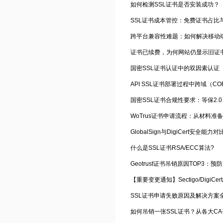
如何检测SSL证书是否安装成功？
SSL证书成本管控：免费证书占比与
证书已续费，为何网站仍显示旧证
国密SSL证书认证中的双因素认证
API SSL证书部署过程中跨域（C
国密SSL证书合规性要求：等保2.
WoTrus证书申请流程：从材料准
GlobalSign与DigiCert安全能
什么是SSL证书RSA/ECC算法?
Geotrust证书吊销原因TOP3：
SSL证书申请失败原因及解决方案
如何吊销一张SSL证书？从各大C