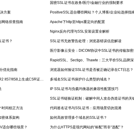
国密SSL证书在政务/医疗/金融行业的强制要求
解决方案
PositiveSSL适合哪些网站？个人博客/企业站选择指
与网络排查指南
Apache下http至https重定向的配置
知
Nginx反向代理与SSL安装设置全解析
SL证书？
SSL证书无效警告处理：浏览器错误信息解读
医疗影像云安全：DICOM协议中SSL证书的传输加
RapidSSL、Sectigo、Thawte：三大平价SSL品
评分优化指南
浏览器如何验证SSL证书是否被正确记录在CT日志？
如何于Win2008R2/Windows2012R2 IIS7/IIS8上生成CSR证书请求文件
多域名SSL证书保护什么类型的域名？
法
IP SSL证书与负载均衡器的兼容性配置技巧
SSL证书链验证机制：破解中间人攻击伪造证书的关
？时间校正方法
代码签名证书与SSL证书：应用场景切勿混淆
加密体系架构
如何高效管理多个域名的SSL证书？
/EV适合哪些场景？
为什么HTTPS是现代网站的“标配”而非“选配”？