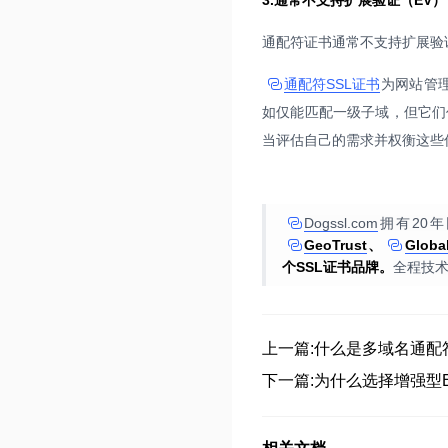
3.通常不支持扩展验证（EV）
通配符证书通常不支持扩展验
通配符SSL证书
为网站管
如仅能匹配一级子域，但它们
当评估自己的需求并权衡这些
Dogssl.com
拥有20
GeoTrust
、
Globa
个SSL证书品牌。
全程技
上一篇:什么是多域名通配
下一篇:为什么选择增强型E