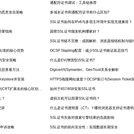
通配符证书调试：工具链推荐
的恶意攻击策略
多域名证书和通配符证书有什么区别?
SSL证书如何在IPv6与多宿主环境中实现无缝兼容？
部署指南
国密SSL证书颁发机构哪家好？
不出境的核心优势
OCSP Stapling配置：减少SSL证书验证延迟技巧
书的安全策略
什么是EV(增强型)SSL证书?
信息查看方法
Digicert与Symantec、GeoTrust关系全解析
eystore并安装
HTTPS拖慢网站速度？OCSP装订与Session Ticke
SSL证书文件格式深度解析：CER与CRT扩展名的核心区别与适用场景
如何于IIS7/IIS8安装SSL证书
上？
虚拟主机可以部署SSL证书吗？
记录
SSL证书失效对搜索引擎结果的负面影响
及申诉攻略
SSL证书的前向安全性：实现数据长期安全