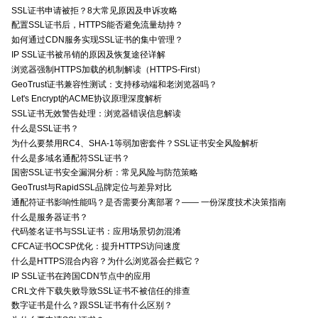
SSL证书申请被拒？8大常见原因及申诉攻略
配置SSL证书后，HTTPS能否避免流量劫持？
如何通过CDN服务实现SSL证书的集中管理？
IP SSL证书被吊销的原因及恢复途径详解
浏览器强制HTTPS加载的机制解读（HTTPS-First）
GeoTrust证书兼容性测试：支持移动端和老浏览器吗？
Let's Encrypt的ACME协议原理深度解析
SSL证书无效警告处理：浏览器错误信息解读
什么是SSL证书？
为什么要禁用RC4、SHA-1等弱加密套件？SSL证书安全风险解析
什么是多域名通配符SSL证书？
国密SSL证书安全漏洞分析：常见风险与防范策略
GeoTrust与RapidSSL品牌定位与差异对比
通配符证书影响性能吗？是否需要分离部署？—— 一份深度技术决策指南
什么是服务器证书？
代码签名证书与SSL证书：应用场景切勿混淆
CFCA证书OCSP优化：提升HTTPS访问速度
什么是HTTPS混合内容？为什么浏览器会拦截它？
IP SSL证书在跨国CDN节点中的应用
CRL文件下载失败导致SSL证书不被信任的排查
数字证书是什么？跟SSL证书有什么区别？