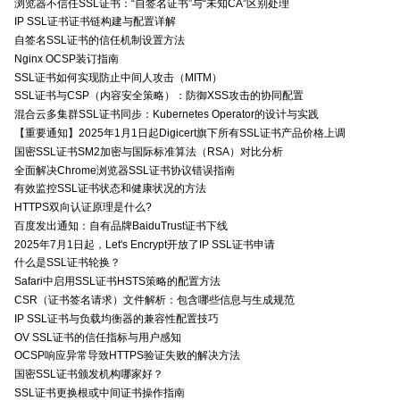
浏览器不信任SSL证书：“自签名证书”与“未知CA”区别处理
IP SSL证书证书链构建与配置详解
自签名SSL证书的信任机制设置方法
Nginx OCSP装订指南
SSL证书如何实现防止中间人攻击（MITM）
SSL证书与CSP（内容安全策略）：防御XSS攻击的协同配置
混合云多集群SSL证书同步：Kubernetes Operator的设计与实践
【重要通知】2025年1月1日起Digicert旗下所有SSL证书产品价格上调
国密SSL证书SM2加密与国际标准算法（RSA）对比分析
全面解决Chrome浏览器SSL证书协议错误指南
有效监控SSL证书状态和健康状况的方法
HTTPS双向认证原理是什么?
百度发出通知：自有品牌BaiduTrust证书下线
2025年7月1日起，Let's Encrypt开放了IP SSL证书申请
什么是SSL证书轮换？
Safari中启用SSL证书HSTS策略的配置方法
CSR（证书签名请求）文件解析：包含哪些信息与生成规范
IP SSL证书与负载均衡器的兼容性配置技巧
OV SSL证书的信任指标与用户感知
OCSP响应异常导致HTTPS验证失败的解决方法
国密SSL证书颁发机构哪家好？
SSL证书更换根或中间证书操作指南