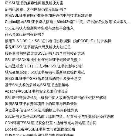
IP SSL证书的兼容性问题及解决方案
证书已续费，为何网站仍显示旧证书？
国密SSL证书在国产数据库加密通信中的技术标准调整
Certbot部署SSL证书避坑指南：80/443端口冲突、证书验证失败等10大常见问题解决方案
SSL证书状态检测脚本实现与监控平台接入
什么是SSL证书根证书？
禁用TLS 1.0/1.1：SSL证书老旧协议漏洞（如POODLE）防护实操
常见IP SSL证书错误代码及解决方法汇总
服务器时间错误导致SSL证书无效？时间校正方法
SSL证书SDK集成中如何处理证书链验证失败？
证书透明度（CT）日志对IP SSL证书的影响分析
域名变更必知：SSL证书吊销与重新签发操作规范
国密SSL证书中SM3哈希算法的特性及安全意义
基于SNI技术的多域名SSL证书选型策略
Apache中SSL证书的安全及兼容性设定
SSL证书链验证机制：破解中间人攻击伪造证书的关键防线解析
国密SSL证书在开源项目中的应用与风险管理
浏览器不信任IP SSL证书的根证书兼容性列表
SSL证书更新全流程指南：续期申请、配置替换与生效验证操作详解
CDN环境下SSL证书安全配置：边缘节点与源站证书协同
Edge端设备中SSL证书带宽与资源优化策略
自签名SSL证书的应用场景与内网部署指南