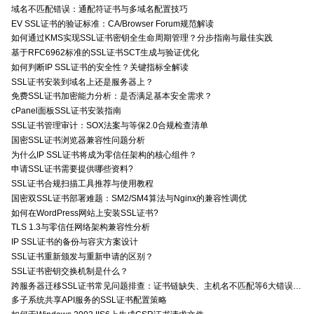
域名不匹配错误：通配符证书与多域名配置技巧
EV SSL证书的验证标准：CA/Browser Forum规范解读
如何通过KMS实现SSL证书密钥全生命周期管理？分步指南与最佳实践
基于RFC6962标准的SSL证书SCT生成与验证优化
如何判断IP SSL证书的安全性？关键指标全解读
SSL证书安装到域名上还是服务器上？
免费SSL证书加密能力分析：是否满足基本安全需求？
cPanel面板SSL证书安装指南
SSL证书管理审计：SOX法案与等保2.0合规检查清单
国密SSL证书浏览器兼容性问题分析
为什么IP SSL证书将成为零信任架构的核心组件？
申请SSL证书需要提供哪些资料?
SSL证书合规扫描工具推荐与使用教程
国密双SSL证书部署难题：SM2/SM4算法与Nginx的兼容性调优
如何在WordPress网站上安装SSL证书?
TLS 1.3与零信任网络架构兼容性分析
IP SSL证书的备份与容灾方案设计
SSL证书重新颁发与重新申请的区别？
SSL证书密钥交换机制是什么？
跨服务器迁移SSL证书常见问题排查：证书链缺失、主机名不匹配等6大错误解决方案
多子系统共享API服务的SSL证书配置策略