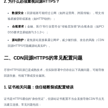
2. 为什么必须重视回源HTTPS？
数据安全：
回源链路可能经过公网（如跨运营商、跨国传输），明文传
输易被窃听或篡改（如HTTP劫持）；
合规要求：
金融、医疗等行业需符合“传输层加密”的合规条款（如PCI
DSS要求交易链路TLS 1.2+）；
源站防护：
避免源站直接暴露公网IP，减少被扫描、攻击的风险（CDN
回源HTTPS可隐藏源站真实IP）。
二、CDN回源HTTPS的常见配置问题
尽管HTTPS回源已是成熟技术，但实际部署中仍存在以下高频问题，可能导致
回源失败、性能下降或安全漏洞。
1. 证书相关问题：信任链断裂或配置错误
证书是HTTPS通信的“身份凭证”，但源站证书配置不当会直接导致CDN节点无
法建立连接。常见问题包括：