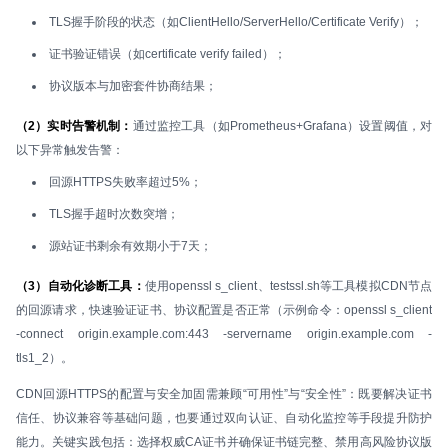
TLS握手阶段的状态（如ClientHello/ServerHello/Certificate Verify）；
证书验证错误（如certificate verify failed）；
协议版本与加密套件协商结果；
（2）实时告警机制：
通过监控工具（如Prometheus+Grafana）设置阈值，对
以下异常触发告警：
回源HTTPS失败率超过5%；
TLS握手超时次数突增；
源站证书剩余有效期小于7天；
（3）自动化诊断工具：
使用openssl s_client、testssl.sh等工具模拟CDN节点
的回源请求，快速验证证书、协议配置是否正常（示例命令：openssl s_client
-connect origin.example.com:443 -servername origin.example.com -
tls1_2）。
CDN回源HTTPS的配置与安全加固需兼顾“可用性”与“安全性”：既要解决证书
信任、协议兼容等基础问题，也要通过双向认证、自动化监控等手段提升防护
能力。关键实践包括：选择权威CA证书并确保证书链完整、禁用高风险协议版