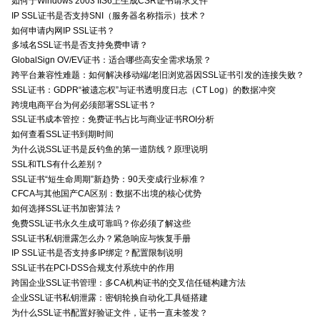
如何于Windows 2003 IIS6上生成CSR证书请求文件
IP SSL证书是否支持SNI（服务器名称指示）技术？
如何申请内网IP SSL证书？
多域名SSL证书是否支持免费申请？
GlobalSign OV/EV证书：适合哪些高安全需求场景？
跨平台兼容性难题：如何解决移动端/老旧浏览器因SSL证书引发的连接失败？
SSL证书：GDPR“被遗忘权”与证书透明度日志（CT Log）的数据冲突
跨境电商平台为何必须部署SSL证书？
SSL证书成本管控：免费证书占比与商业证书ROI分析
如何查看SSL证书到期时间
为什么说SSL证书是反钓鱼的第一道防线？原理说明
SSL和TLS有什么差别？
SSL证书“短生命周期”新趋势：90天变成行业标准？
CFCA与其他国产CA区别：数据不出境的核心优势
如何选择SSL证书加密算法？
免费SSL证书永久生成可靠吗？你必须了解这些
SSL证书私钥泄露怎么办？紧急响应与恢复手册
IP SSL证书是否支持多IP绑定？配置限制说明
SSL证书在PCI-DSS合规支付系统中的作用
跨国企业SSL证书管理：多CA机构证书的交叉信任链构建方法
企业SSL证书私钥泄露：密钥轮换自动化工具链搭建
为什么SSL证书配置好验证文件，证书一直未签发？