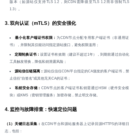
版本（如源站仅支持TLS 1.2，则CDN需降级至TLS 1.2而非强制TLS
1.3）。
3. 双向认证（mTLS）的安全强化
最小化客户端证书权限：
为CDN节点分配专用客户端证书（非通用证
书），并限制其仅能访问指定源站接口，避免权限滥用；
定期轮换证书：
设置证书有效期（建议不超过1年），到期前通过自动化
工具触发替换，降低私钥泄露风险；
源站信任链隔离：
源站仅信任CDN平台指定的CA颁发的客户端证书，禁
止信任“自签名”或其他无关CA的证书；
私钥安全存储：
CDN节点的客户端证书私钥需通过HSM（硬件安全模
块）或KMS（密钥管理服务）加密存储，禁止明文存储。
4. 监控与故障排查：快速定位问题
（1）关键日志采集：
在CDN平台和源站服务器上记录回源HTTPS的详细日
志，包括：