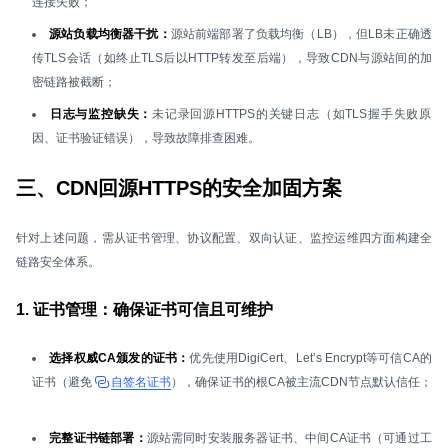
连接失败；
源站负载均衡器干扰：
源站前端部署了负载均衡（LB），但LB未正确透
传TLS会话（如终止TLS后以HTTP转发至后端），导致CDN与源站间的加
密链路被截断；
日志与监控缺失：
未记录回源HTTPS的关键日志（如TLS握手失败原
因、证书验证错误），导致故障排查困难。
三、CDN回源HTTPS的安全加固方案
针对上述问题，需从证书管理、协议配置、双向认证、监控运维四方面构建全
链路安全体系。
1. 证书管理：确保证书可信且可维护
选择权威CA颁发的证书：
优先使用DigiCert、Let’s Encrypt等可信CA的
证书（避免
自签名证书
），确保证书的根CA被主流CDN节点默认信任；
完整证书链部署：
源站需同时安装服务器证书、中间CA证书（可通过工