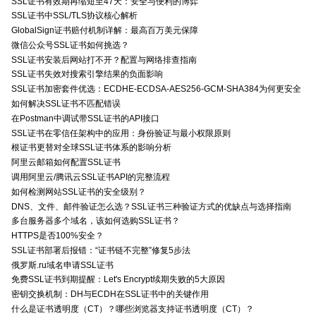
SSL证书有效期再缩短至47天：安全与便利的博弈
SSL证书中SSL/TLS协议核心解析
GlobalSign证书赔付机制详解：最高百万美元保障
微信公众号SSL证书如何挑选？
SSL证书安装后网站打不开？配置与网络排查指南
SSL证书失效对搜索引擎结果的负面影响
SSL证书加密套件优选：ECDHE-ECDSA-AES256-GCM-SHA384为何更安全
如何解决SSL证书不匹配错误
在Postman中调试带SSL证书的API接口
SSL证书在零信任架构中的应用：身份验证与最小权限原则
根证书更替对全球SSL证书体系的影响分析
阿里云邮箱如何配置SSL证书
调用阿里云/腾讯云SSL证书API的完整流程
如何检测网站SSL证书的安全级别？
DNS、文件、邮件验证怎么选？SSL证书三种验证方式的优缺点与选择指南
多台服务器多个域名，该如何选购SSL证书？
HTTPS是否100%安全？
SSL证书部署后报错：“证书链不完整”修复5步法
俄罗斯.ru域名申请SSL证书
免费SSL证书到期提醒：Let's Encrypt续期失败的5大原因
密钥交换机制：DH与ECDH在SSL证书中的关键作用
什么是证书透明度（CT）？哪些浏览器支持证书透明度（CT）？