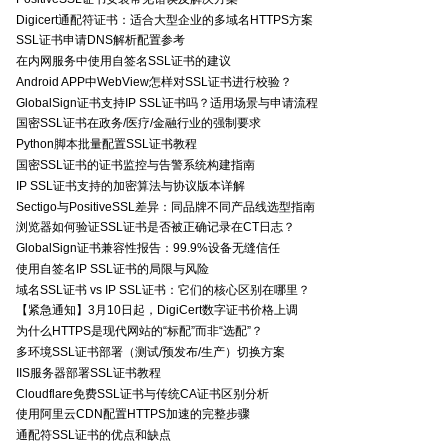
Digicert通配符证书：适合大型企业的多域名HTTPS方案
SSL证书申请DNS解析配置参考
在内网服务中使用自签名SSL证书的建议
Android APP中WebView怎样对SSL证书进行校验？
GlobalSign证书支持IP SSL证书吗？适用场景与申请流程
国密SSL证书在政务/医疗/金融行业的强制要求
Python脚本批量配置SSL证书教程
国密SSL证书的证书监控与告警系统构建指南
IP SSL证书支持的加密算法与协议版本详解
Sectigo与PositiveSSL差异：同品牌不同产品线选型指南
浏览器如何验证SSL证书是否被正确记录在CT日志？
GlobalSign证书兼容性报告：99.9%设备无缝信任
使用自签名IP SSL证书的局限与风险
域名SSL证书 vs IP SSL证书：它们的核心区别在哪里？
【紧急通知】3月10日起，DigiCert数字证书价格上调
为什么HTTPS是现代网站的“标配”而非“选配”？
多环境SSL证书部署（测试/预发布/生产）切换方案
IIS服务器部署SSL证书教程
Cloudflare免费SSL证书与传统CA证书区别分析
使用阿里云CDN配置HTTPS加速的完整步骤
通配符SSL证书的优点和缺点