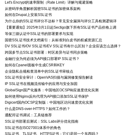
Let's Encrypt的速率限制（Rate Limit）详解与规避策略
从密码学角度解析国密SSL证书的加密体系架构
如何在Drupal上安装SSL证书
为什么你的SSL证书评分不达标？常见安全漏洞与评分工具检测逻辑详
【重要通知】2025年3月1日起Sectigo旗下所有SSL证书产品价格上调
等保三级认证中SSL证书的部署要求与实现
国密SSL证书技术文档索引：从标准到白皮书的权威资源汇总
DV SSL证书/OV SSL证书/EV SSL证书有什么区别？企业应该怎么选择？
跨国多节点SSL证书部署：时区差异与证书同步策略
金融行业为何必须为API接口部署IP SSL证书？
如何在Cpanel面板中生成CSR和KEY
企业隐私合规检查清单中的SSL证书审核点
SSL证书安全审计：OpenVAS扫描与漏洞修复报告解读
IP SSL证书在视频流传输中的应用与安全加固
GlobalSign国产化服务：中国地区OCSP响应速度优化实测
如何使用Nginx反向代理为API接口添加SSL证书保护
Digicert国内OCSP定制版：中国地区访问速度优化实测
什么是DNS-over-HTTPS？如何工作的？
通配符证书调试：工具链推荐
SSL证书部署后测试：SSL Labs评分优化指南
SSL证书在ISO27001体系中的角色
SSL证书、TLS证书、HTTPS证书：它们是同一个东西吗？