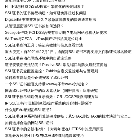
通配符证书CSR：域名格式填写规范
HTTPS怎样成为SEO搜索引擎优化的关键因素？
SSL证书的证书路径构建：如何避免路径过长问题
Digicert证书重签发多久？紧急故障恢复的快速通道用法
从管理层面谈SSL证书的如何选择？
Sectigo证书对PCI DSS合规有帮助吗？电商网站必看认证要求
WoTrus与CFCA、vTrus国产证书品牌定位对比
SSL证书查询工具：验证有效性与信息查看方法
重大变更：自2021年12月1日，通配符SSL证书不再支持文件验证式域名验证
SSL证书在动态网络环境中的自适应策略
证书安装后无法访问？PositiveSSL常见端口与防火墙配置问题
SSL证书安全配置监控：Zabbix自定义监控项与告警规则
如何检查网站是否正确安装了SSL证书
一个SSL证书能否支持带www与不带www的域名？
国密SSL证书认证中的双因素认证（国密算法）应用研究
SSL证书被吊销后仍显示有效：CRL/OCSP缓存清理方法
IP SSL证书与旧版浏览器/操作系统的兼容性问题探讨
什么是EV(增强型)SSL证书?
SSL证书SHA系列散列算法深度解析：从SHA-1到SHA-3的技术演进与安全特性
如何选择合适的网站SSL证书
SSL证书中的公钥/私钥：非对称加密在HTTPS中的应用原理
本地开发环境HTTPS与CORS跨域问题调试技巧