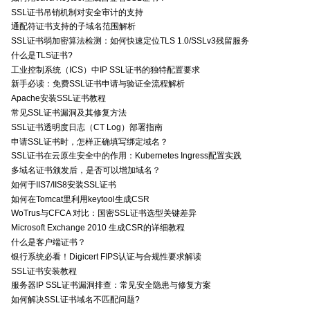
SSL证书吊销机制对安全审计的支持
通配符证书支持的子域名范围解析
SSL证书弱加密算法检测：如何快速定位TLS 1.0/SSLv3残留服务
什么是TLS证书?
工业控制系统（ICS）中IP SSL证书的独特配置要求
新手必读：免费SSL证书申请与验证全流程解析
Apache安装SSL证书教程
常见SSL证书漏洞及其修复方法
SSL证书透明度日志（CT Log）部署指南
申请SSL证书时，怎样正确填写绑定域名？
SSL证书在云原生安全中的作用：Kubernetes Ingress配置实践
多域名证书颁发后，是否可以增加域名？
如何于IIS7/IIS8安装SSL证书
如何在Tomcat里利用keytool生成CSR
WoTrus与CFCA 对比：国密SSL证书选型关键差异
Microsoft Exchange 2010 生成CSR的详细教程
什么是客户端证书？
银行系统必看！Digicert FIPS认证与合规性要求解读
SSL证书安装教程
服务器IP SSL证书漏洞排查：常见安全隐患与修复方案
如何解决SSL证书域名不匹配问题?