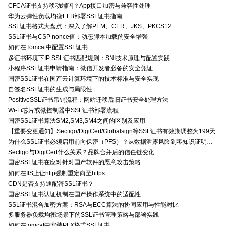
CFCA证书支持移动端吗？App接口加密与兼容性处理
华为云弹性负载均衡ELB部署SSL证书指南
SSL证书格式大盘点：深入了解PEM、CER、JKS、PKCS12
SSL证书与CSP nonce值：动态脚本加载的安全增强
如何在Tomcat中配置SSL证书
多证书环境下IP SSL证书匹配规则：SNI技术原理与配置实践
小程序SSL证书申请指南：微信开发者必备的安全凭证
国密SSL证书在国产云计算环境下的技术标准与安全实现
自签名SSL证书的生成与局限性
PositiveSSL证书吊销流程：网站迁移后旧证书安全处理方法
Wi-Fi芯片或微控制器中SSL证书部署流程
国密SSL证书算法SM2,SM3,SM4之间的区别及应用
【重要变更通知】Sectigo/DigiCert/Globalsign等SSL证书有效期调整为199天
为什么SSL证书必须启用前向保密（PFS）？从数据泄露风险到零知识证明的安全价值分析
Sectigo与DigiCert什么关系？品牌合并后的信任链变化
国密SSL证书在应对针对国产软件的恶意攻击策略
如何在IIS上让http强制重定向至https
CDN是否支持通配符SSL证书？
国密SSL证书认证机制在国产操作系统中的适配性
SSL证书混合加密方案：RSA与ECC算法的协同应用与性能对比
多服务器负载均衡场景下的SSL证书管理策略与部署实践
如何在tomcat中安装PFX格式SSL证书