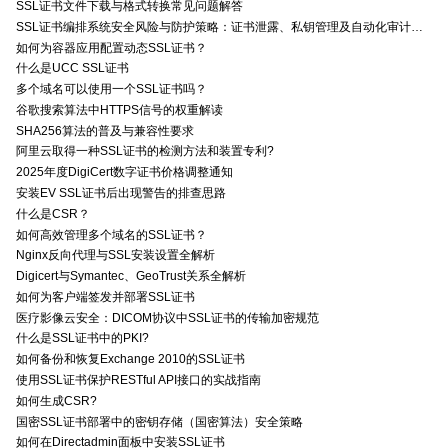
SSL证书文件下载与格式转换常见问题解答
SSL证书编排系统安全风险与防护策略：证书泄露、私钥管理及自动化审计技术要点
如何为容器应用配置动态SSL证书？
什么是UCC SSL证书
多个域名可以使用一个SSL证书吗？
谷歌搜索算法中HTTPS信号的权重解读
SHA256算法的普及与兼容性要求
阿里云取得一种SSL证书的检测方法和装置专利?
2025年度DigiCert数字证书价格调整通知
安装EV SSL证书后出现警告的排查思路
什么是CSR？
如何高效管理多个域名的SSL证书？
Nginx反向代理与SSL安装设置全解析
Digicert与Symantec、GeoTrust关系全解析
如何为客户端签发并部署SSL证书
医疗影像云安全：DICOM协议中SSL证书的传输加密规范
什么是SSL证书中的PKI?
如何备份和恢复Exchange 2010的SSL证书
使用SSL证书保护RESTful API接口的实战指南
如何生成CSR?
国密SSL证书部署中的密钥存储（国密算法）安全策略
如何在Directadmin面板中安装SSL证书