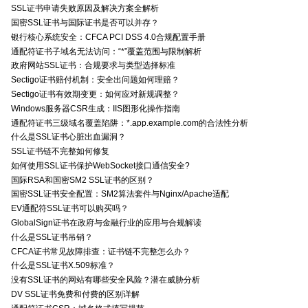
SSL证书申请失败原因及解决方案全解析
国密SSL证书与国际证书是否可以并存？
银行核心系统安全：CFCA PCI DSS 4.0合规配置手册
通配符证书子域名无法访问：“*”覆盖范围与限制解析
政府网站SSL证书：合规要求与类型选择标准
Sectigo证书赔付机制：安全出问题如何理赔？
Sectigo证书有效期变更：如何应对新规调整？
Windows服务器CSR生成：IIS图形化操作指南
通配符证书三级域名覆盖陷阱：*.app.example.com的合法性分析
什么是SSL证书心脏出血漏洞？
SSL证书链不完整如何修复
如何使用SSL证书保护WebSocket接口通信安全?
国际RSA和国密SM2 SSL证书的区别？
国密SSL证书安全配置：SM2算法套件与Nginx/Apache适配
EV通配符SSL证书可以购买吗？
GlobalSign证书在政府与金融行业的应用与合规解读
什么是SSL证书吊销？
CFCA证书常见故障排查：证书链不完整怎么办？
什么是SSL证书X.509标准？
没有SSL证书的网站有哪些安全风险？潜在威胁分析
DV SSL证书免费和付费的区别详解