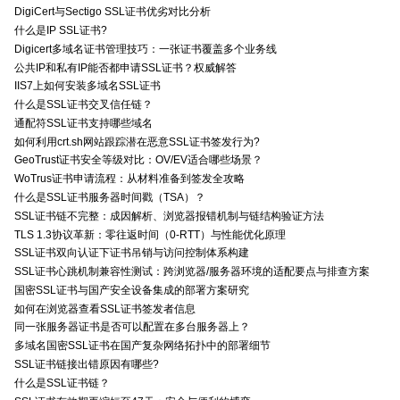
DigiCert与Sectigo SSL证书优劣对比分析
什么是IP SSL证书?
Digicert多域名证书管理技巧：一张证书覆盖多个业务线
公共IP和私有IP能否都申请SSL证书？权威解答
IIS7上如何安装多域名SSL证书
什么是SSL证书交叉信任链？
通配符SSL证书支持哪些域名
如何利用crt.sh网站跟踪潜在恶意SSL证书签发行为?
GeoTrust证书安全等级对比：OV/EV适合哪些场景？
WoTrus证书申请流程：从材料准备到签发全攻略
什么是SSL证书服务器时间戳（TSA）？
SSL证书链不完整：成因解析、浏览器报错机制与链结构验证方法
TLS 1.3协议革新：零往返时间（0-RTT）与性能优化原理
SSL证书双向认证下证书吊销与访问控制体系构建
SSL证书心跳机制兼容性测试：跨浏览器/服务器环境的适配要点与排查方案
国密SSL证书与国产安全设备集成的部署方案研究
如何在浏览器查看SSL证书签发者信息
同一张服务器证书是否可以配置在多台服务器上？
多域名国密SSL证书在国产复杂网络拓扑中的部署细节
SSL证书链接出错原因有哪些?
什么是SSL证书链？