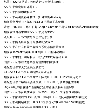
部署IP SSL证书后，如何进行安全测试与验证？
SSL证书绑定域名还是IP？
SSL证书如何创建私钥？
SSL证书与浏览器兼容性：如何避免访问问题
如何检测网站TLS版本？SSL证书配套工具使用
注意！2024年10月31日起Google Chrome不再认可Entrust和AffirmTrust签发的TLS证书
如何在浏览器中检查SSL证书是否生效?
泛域名SSL证书的优势及使用场景分析
SSL证书能否显著提升百度/谷歌收录？
SSL证书在什么目录？各操作系统存储位置大全
如何在Tomcat中实现HTTP到HTTPS的自动跳转
SSL证书中的公钥与私钥：密钥对生成与存储安全
国密SSL证书在政务系统合规性中的重要性
通配符证书常见安全误区及防范
CFCA SSL证书的安全特性及申请流程
如何在安装SSL证书的网站上实现HTTP到HTTPS的重定向？
通配符证书二级域名验证失败：DNS TXT记录精准配置手册
Digicert证书贵在哪？金融级安全与企业级服务价值解析
国密SSL证书合规性要求：等保2.0、密评、关保标准全解析
SSL证书部署后的HSTS配置：强制HTTPS访问与预加载列表提交
SSL证书与网站速度：TLS 1.3握手优化对Core Web Vitals的提升
如何用Java Keytool生成自签名SSL证书？