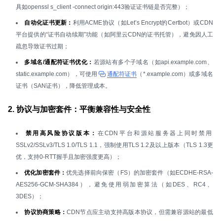
具如openssl s_client -connect origin:443验证证书链是否完整）；
自动化证书更新：
利用ACME协议（如Let’s Encrypt的Certbot）或CDN
平台提供的“证书自动续期”功能（如阿里云CDN的证书托管），避免因人工
疏忽导致证书过期；
多域名/通配符证书优化：
若源站有多个子域名（如api.example.com、
static.example.com），可使用
通配符证书
（*.example.com）或多域名
证书（SAN证书），降低管理成本。
2. 协议与加密套件：平衡兼容性与安全性
禁用高风险协议版本：
在CDN平台和源站服务器上同时禁用
SSLv2/SSLv3/TLS 1.0/TLS 1.1，强制使用TLS 1.2及以上版本（TLS 1.3更
优，支持0-RTT握手且加密强度更高）；
优化加密套件：
优先选择前向保密（FS）的加密套件（如ECDHE-RSA-
AES256-GCM-SHA384），避免使用弱加密算法（如DES、RC4、
3DES）；
协议协商策略：
CDN节点应主动支持高版本协议，但需兼容源站的最低