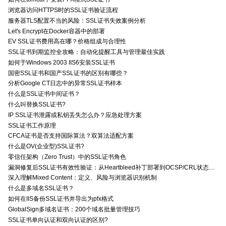
浏览器访问HTTPS时的SSL证书验证流程
服务器TLS配置不当的风险：SSL证书失效案例分析
Let's Encrypt在Docker容器中的部署
EV SSL证书费用高在哪？价格组成与合理性
SSL证书到期监控全攻略：自动化提醒工具与管理最佳实践
如何于Windows 2003 IIS6安装SSL证书
国密SSL证书和国产SSL证书的区别有哪些？
分析Google CT日志中的异常SSL证书样本
什么是SSL证书中间证书？
什么叫替换SSL证书?
IP SSL证书泄露或私钥丢失怎么办？应急处理方案
SSL证书工作原理
CFCA证书是否支持国际算法？双算法适配方案
什么是OV(企业型)SSL证书?
零信任架构（Zero Trust）中的SSL证书角色
漏洞修复后SSL证书有效性验证：从Heartbleed补丁部署到OCSP/CRL状态检查的全链路确认方法
深入理解Mixed Content：定义、风险与浏览器识别机制
什么是多域名SSL证书？
如何在IIS备份SSL证书并导出为pfx格式
GlobalSign多域名证书：200个域名批量管理技巧
SSL证书单向认证和双向认证的区别?