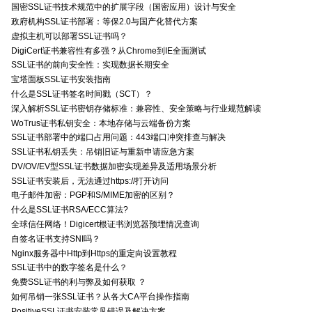
国密SSL证书技术规范中的扩展字段（国密应用）设计与安全
政府机构SSL证书部署：等保2.0与国产化替代方案
虚拟主机可以部署SSL证书吗？
DigiCert证书兼容性有多强？从Chrome到IE全面测试
SSL证书的前向安全性：实现数据长期安全
宝塔面板SSL证书安装指南
什么是SSL证书签名时间戳（SCT）？
深入解析SSL证书密钥存储标准：兼容性、安全策略与行业规范解读
WoTrus证书私钥安全：本地存储与云端备份方案
SSL证书部署中的端口占用问题：443端口冲突排查与解决
SSL证书私钥丢失：吊销旧证与重新申请应急方案
DV/OV/EV型SSL证书数据加密实现差异及适用场景分析
SSL证书安装后，无法通过https://打开访问
电子邮件加密：PGP和S/MIME加密的区别？
什么是SSL证书RSA/ECC算法?
全球信任网络！Digicert根证书浏览器预埋情况查询
自签名证书支持SNI吗？
Nginx服务器中Http到Https的重定向设置教程
SSL证书中的数字签名是什么？
免费SSL证书的利与弊及如何获取 ？
如何吊销一张SSL证书？从各大CA平台操作指南
PositiveSSL证书安装常见错误及解决方案