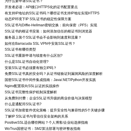
为什么要申请SSL证书？
开发者必读：API接口HTTPS化的证书配置要点
有支持IP地址的SSL证书吗？哪些证书支持IP地址实现HTTPS
动态IP环境下IP SSL证书的稳定性保障方案
SSL证书与Diffie-Hellman密钥交换：前向保密（PFS）实现
SSL证书的根证书安装：如何添加信任的根证书到浏览器
服务器上装个SSL证书会不会影响到速度和流量？
如何在Barracuda SSL VPN中安装SSL证书？
SSL证书有哪些类型
SSL证书重新申请与续签有什么区别?
什么是SSL证书自动化管理?
安装SSL证书必须要有独立IP吗？
免费SSL证书真的安全吗？从证书链验证到漏洞风险的深度解析
国密SSL证书中间件集成指南：Java/.NET/Python开发实践
Nginx配置双向SSL认证的实战操作
SSL证书完整性保护机制深度解析
从免费到付费：企业SSL证书升级的商业价值与决策模型
什么是通配符SSL证书?
SSL证书加密套件优化策略：提升安全性与兼容性的5个关键步骤
了解IP SSL证书与零信任安全架构的关系
PositiveSSL适合哪些网站？个人博客/企业站选择指南
WoTrus国密证书：SM2算法部署与密评整改指南