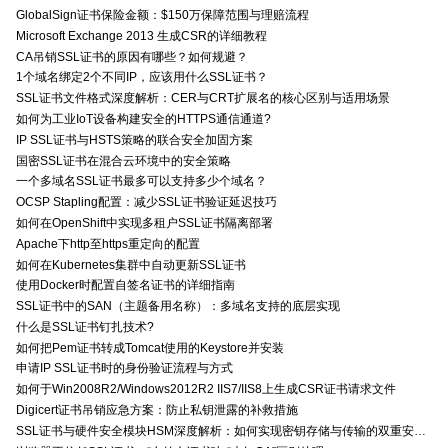
GlobalSign证书保险金额：$150万保障范围与理赔流程
Microsoft Exchange 2013 生成CSR的详细教程
CA吊销SSL证书的原因有哪些？如何规避？
1个域名绑定2个不同IP，应该用什么SSL证书？
SSL证书文件格式深度解析：CER与CRT扩展名的核心区别与适用场景
如何为工业IoT设备构建安全的HTTPS通信通道?
IP SSL证书与HSTS策略的联合安全加固方案
国密SSL证书在混合云环境中的安全策略
一个多域名SSL证书最多可以支持多少个域名？
OCSP Stapling配置：减少SSL证书验证延迟技巧
如何在OpenShift中实现多租户SSL证书隔离部署
Apache下http至https重定向的配置
如何在Kubernetes集群中自动更新SSL证书
使用Docker时配置自签名证书的详细指南
SSL证书中的SAN（主题备用名称）：多域名支持的底层实现
什么是SSL证书钉扎技术?
如何把Pem证书转成Tomcat使用的Keystore并安装
申请IP SSL证书时的身份验证流程与方式
如何于Win2008R2/Windows2012R2 IIS7/IIS8上生成CSR证书请求文件
Digicert证书吊销应急方案：防止私钥泄露的补救措施
SSL证书与硬件安全模块HSM深度解析：如何实现密钥存储与传输的双重安全防护？