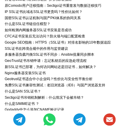
原Comodo用户迁移指南：Sectigo证书重签发与数据迁移技巧
IP SSL证书比域名SSL证书更贵吗？性价比如何？
国密SSL证书认证机制与国产PKI体系的协同关系
什么是SSL证书链信任模型？
如何检测内网服务器SSL证书安装是否成功
CFCA证书安装后无法访问？防火墙与端口配置检查
Google SEO指南：HTTPS（SSL证书）对排名影响的10年数据追踪
SSL证书在跨境合规中的作用与监管建议
多服务器负载均衡SSL证书不同步：Ansible批量同步脚本
GeoTrust证书吊销申请：忘记私钥后的应急处理流程
新SSL证书已部署，为何访问网站还是旧证书，如何解决？
Nginx服务器安装SSL证书
Geotrust证书适合中小企业吗？性价比与安全性平衡分析
免费SSL证书兼容性测试：老旧浏览器（IE6）与国产浏览器支持
什么是SAN SSL证书？
Sectigo证书吊销机制解析：什么情况下会被吊销？
什么是S/MIME证书 ？
Godaddy中怎么添加CNAME验证记录
移动端SSL证书指纹认证适配：iOS/Android平台校验机制与常见问题解决方案
自签SSL证书有哪些风险？
什么是SSL证书吊销列表(CRL)?