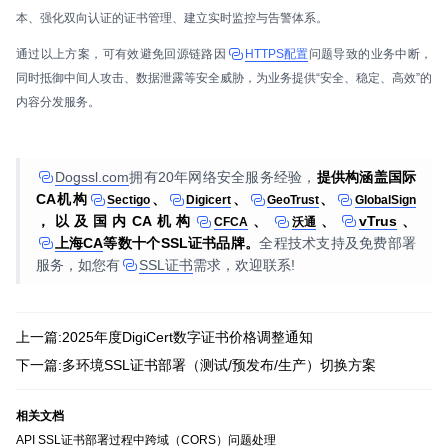
本、强化双向认证的证书管理、建立实时监控与告警体系。
通过以上方案，可有效避免回源链路因
HTTPS配置
问题导致的业务中断，
同时抵御中间人攻击、数据泄露等安全威胁，为业务提供“安全、稳定、高效”的
内容分发服务。
Dogssl.com
拥有20年网络安全服务经验，
提供构涵盖国际
CA机构
、
、
、
Sectigo
Digicert
GeoTrust
GlobalSign
，以及国内CA机构
、
、
vTrus
、
CFCA
沃通
上海CA
等数十个SSL证书品牌。
全程技术支持及免费部署
服务，如您有
SSL证书
需求，欢迎联系!
上一篇:2025年度DigiCert数字证书价格调整通知
下一篇:多环境SSL证书部署（测试/预发布/生产）切换方案
相关文档
API SSL证书部署过程中跨域（CORS）问题处理