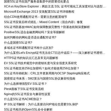
国密SSL证书在国产服务器集群中的部署优化要点
XCA vs KeyStore Explorer：两款主流 SSL 证书可视化工具深度对比与选型指南
Microsoft Exchange 2013 安装配置SSL证书详细教程
结合CDN使用通配符证书：需要注意的配置细节
SSL证书安装后样式错乱：Mixed Content（混合内容）修复
SSL证书防篡改HMAC如何保障数据完整性？防篡改机制深度解析
PositiveSSL适合金融类网站吗？安全等级解析
如何判断你的网站是否适合通配符证书?
什么是国密SSL证书?
多域名证书和通配符证书有什么区别?
为什么某些Let's Encrypt证书无法在CT日志中追踪？——深入解析证书透明度与Let's Encrypt的关系
HTTPS证书的知识点汇总及常见问题解答
EV SSL证书技术规范中的密钥长度与安全强度关系研究
SSL证书都支持256位加密吗？如何才能使用256位加密？
SSL证书吊销机制：CRL文件更新周期与OCSP Stapling响应格式
国密双证书体系：SM2算法与国密SSL协议兼容性指南
为什么选择增强型EV SSL证书？
Plesk面板下SSL证书安装流程
Nginx的SSL证书安全与兼容性设置
什么是SSL证书ACME协议？
IP SSL证书解析：为什么直接访问IP地址也需要SSL保护
SSL证书相关的OpenSSL命令全解析