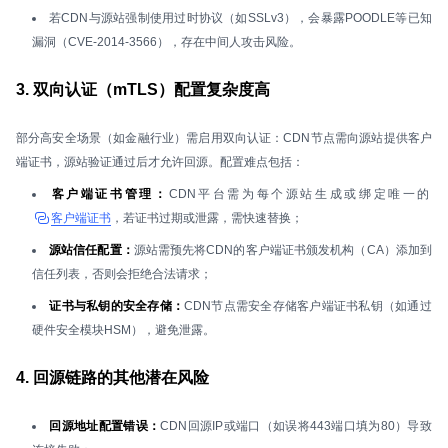
若CDN与源站强制使用过时协议（如SSLv3），会暴露POODLE等已知
漏洞（CVE-2014-3566），存在中间人攻击风险。
3. 双向认证（mTLS）配置复杂度高
部分高安全场景（如金融行业）需启用双向认证：CDN节点需向源站提供客户
端证书，源站验证通过后才允许回源。配置难点包括：
客户端证书管理：
CDN平台需为每个源站生成或绑定唯一的
客户端证书
，若证书过期或泄露，需快速替换；
源站信任配置：
源站需预先将CDN的客户端证书颁发机构（CA）添加到
信任列表，否则会拒绝合法请求；
证书与私钥的安全存储：
CDN节点需安全存储客户端证书私钥（如通过
硬件安全模块HSM），避免泄露。
4. 回源链路的其他潜在风险
回源地址配置错误：
CDN回源IP或端口（如误将443端口填为80）导致