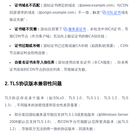
证书域名不匹配：
源站证书绑定的域名（如www.example.com）与CDN
回源请求的域名（如origin.example.com）不一致，触发“
SSL证书
域名
验证失败”；
证书链不完整：
源站仅部署了
服务器证书
，未包含中间CA证书，导
致CDN节点（作为客户端）无法向上验证证书的根CA信任链；
证书过期或吊销：
源站证书已过期或被CA吊销（如因私钥泄露），CDN
节点验证时会拒绝连接；
自签名证书未导入信任库：
源站使用自签名证书（非CA颁发），但未将
证书添加到CDN节点的信任列表，导致验证失败。
2. TLS协议版本兼容性问题
TLS协议存在多个版本（如SSLv3、TLS 1.0、TLS 1.1、TLS 1.2、TLS
1.3），不同版本的加密强度和安全性差异显著：
部分老旧源站服务器可能仅支持TLS 1.0或更低版本（如Windows Server
2008默认仅支持TLS 1.0），而CDN平台可能默认启用更高版本（如TLS
1.2），导致双方无法协商一致的协议版本，回源失败；