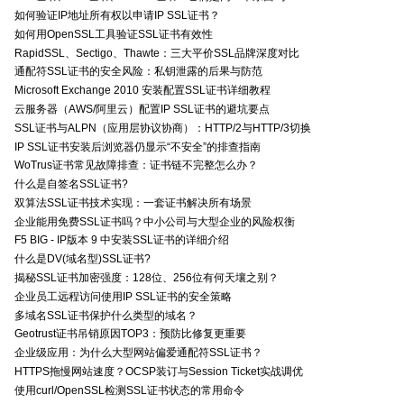
如何验证IP地址所有权以申请IP SSL证书？
如何用OpenSSL工具验证SSL证书有效性
RapidSSL、Sectigo、Thawte：三大平价SSL品牌深度对比
通配符SSL证书的安全风险：私钥泄露的后果与防范
Microsoft Exchange 2010 安装配置SSL证书详细教程
云服务器（AWS/阿里云）配置IP SSL证书的避坑要点
SSL证书与ALPN（应用层协议协商）：HTTP/2与HTTP/3切换
IP SSL证书安装后浏览器仍显示“不安全”的排查指南
WoTrus证书常见故障排查：证书链不完整怎么办？
什么是自签名SSL证书?
双算法SSL证书技术实现：一套证书解决所有场景
企业能用免费SSL证书吗？中小公司与大型企业的风险权衡
F5 BIG - IP版本 9 中安装SSL证书的详细介绍
什么是DV(域名型)SSL证书?
揭秘SSL证书加密强度：128位、256位有何天壤之别？
企业员工远程访问使用IP SSL证书的安全策略
多域名SSL证书保护什么类型的域名？
Geotrust证书吊销原因TOP3：预防比修复更重要
企业级应用：为什么大型网站偏爱通配符SSL证书？
HTTPS拖慢网站速度？OCSP装订与Session Ticket实战调优
使用curl/OpenSSL检测SSL证书状态的常用命令