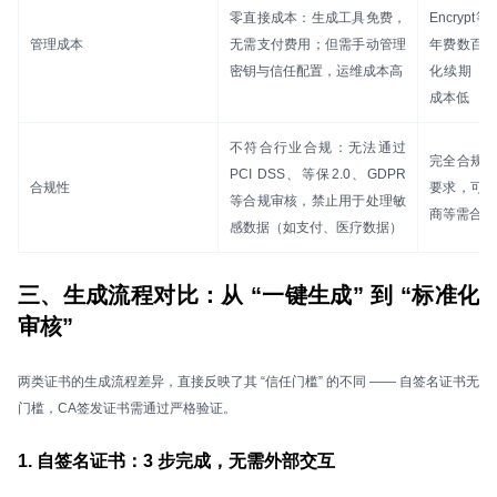
零直接成本：生成工具免费，
Encryp
管理成本
无需支付费用；但需手动管理
年费数百 
密钥与信任配置，运维成本高
化续期（如C
成本低
不符合行业合规：无法通过
完全合规
PCI DSS、等保2.0、GDPR
合规性
要求，可
等合规审核，禁止用于处理敏
商等需合规
感数据（如支付、医疗数据）
三、生成流程对比：从 “一键生成” 到 “标准化
审核”
两类证书的生成流程差异，直接反映了其 “信任门槛” 的不同 —— 自签名证书无
门槛，CA签发证书需通过严格验证。
1. 自签名证书：3 步完成，无需外部交互