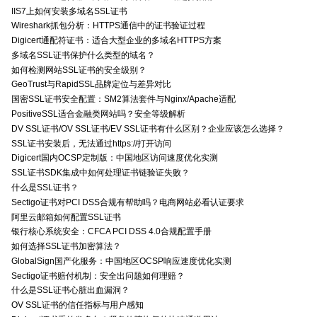
IIS7上如何安装多域名SSL证书
Wireshark抓包分析：HTTPS通信中的证书验证过程
Digicert通配符证书：适合大型企业的多域名HTTPS方案
多域名SSL证书保护什么类型的域名？
如何检测网站SSL证书的安全级别？
GeoTrust与RapidSSL品牌定位与差异对比
国密SSL证书安全配置：SM2算法套件与Nginx/Apache适配
PositiveSSL适合金融类网站吗？安全等级解析
DV SSL证书/OV SSL证书/EV SSL证书有什么区别？企业应该怎么选择？
SSL证书安装后，无法通过https://打开访问
Digicert国内OCSP定制版：中国地区访问速度优化实测
SSL证书SDK集成中如何处理证书链验证失败？
什么是SSL证书？
Sectigo证书对PCI DSS合规有帮助吗？电商网站必看认证要求
阿里云邮箱如何配置SSL证书
银行核心系统安全：CFCA PCI DSS 4.0合规配置手册
如何选择SSL证书加密算法？
GlobalSign国产化服务：中国地区OCSP响应速度优化实测
Sectigo证书赔付机制：安全出问题如何理赔？
什么是SSL证书心脏出血漏洞？
OV SSL证书的信任指标与用户感知