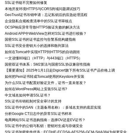
SSL证书链不完整如何修复
本地开发环境HTTPS与CORS跨域问题调试技巧
GeoTrust证书吊销申请：忘记私钥后的应急处理流程
企业隐私合规检查清单中的SSL证书审核点
OCSP响应异常导致HTTPS验证失败的解决方法
Android APP中WebView怎样对SSL证书进行校验？
国密SSL证书的证书监控与告警系统构建指南
SSL证书安全密钥大小的选择和散列算法
如何在Tomcat中实现HTTP到HTTPS的自动跳转
一文读懂80端口（HTTP）与443端口（HTTPS）
国密双证书体系：SM2算法与国密SSL协议兼容性指南
【重要通知】2025年1月1日起Digicert旗下所有SSL证书产品价格上调
如何把Pem证书转成Tomcat使用的Keystore并安装
为什么SSL证书配置好验证文件，证书一直未签发？
如何在WordPress网站上安装SSL证书?
中文域名如何申请SSL证书？
SSL证书吊销机制对安全审计的支持
SSL证书中的SAN（主题备用名称）：多域名支持的底层实现
分析Google CT日志中的异常SSL证书样本
电商网站SSL证书选购指南：选择OV还是EV证书？
SSL证书中的公钥与私钥：密钥对生成与存储安全
SSL证书加密套件优选：ECDHE-ECDSA-AES256-GCM-SHA384为何更安全