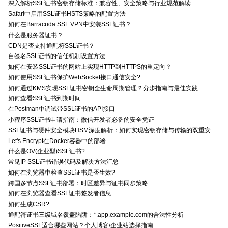
深入解析SSL证书密钥存储标准：兼容性、安全策略与行业规范解读
Safari中启用SSL证书HSTS策略的配置方法
如何在Barracuda SSL VPN中安装SSL证书？
什么是服务器证书？
CDN是否支持通配符SSL证书？
自签名SSL证书的信任机制设置方法
如何在安装SSL证书的网站上实现HTTP到HTTPS的重定向？
如何使用SSL证书保护WebSocket接口通信安全?
如何通过KMS实现SSL证书密钥全生命周期管理？分步指南与最佳实践
如何查看SSL证书到期时间
在Postman中调试带SSL证书的API接口
小程序SSL证书申请指南：微信开发者必备的安全凭证
SSL证书与硬件安全模块HSM深度解析：如何实现密钥存储与传输的双重安全防护？
Let's Encrypt在Docker容器中的部署
什么是OV(企业型)SSL证书?
常见IP SSL证书错误代码及解决方法汇总
如何在浏览器中检查SSL证书是否生效?
跨国多节点SSL证书部署：时区差异与证书同步策略
如何在浏览器查看SSL证书签发者信息
如何生成CSR?
通配符证书三级域名覆盖陷阱：*.app.example.com的合法性分析
PositiveSSL适合哪些网站？个人博客/企业站选择指南