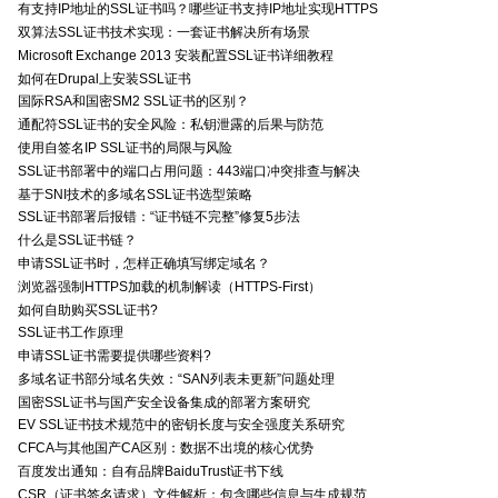
有支持IP地址的SSL证书吗？哪些证书支持IP地址实现HTTPS
双算法SSL证书技术实现：一套证书解决所有场景
Microsoft Exchange 2013 安装配置SSL证书详细教程
如何在Drupal上安装SSL证书
国际RSA和国密SM2 SSL证书的区别？
通配符SSL证书的安全风险：私钥泄露的后果与防范
使用自签名IP SSL证书的局限与风险
SSL证书部署中的端口占用问题：443端口冲突排查与解决
基于SNI技术的多域名SSL证书选型策略
SSL证书部署后报错：“证书链不完整”修复5步法
什么是SSL证书链？
申请SSL证书时，怎样正确填写绑定域名？
浏览器强制HTTPS加载的机制解读（HTTPS-First）
如何自助购买SSL证书?
SSL证书工作原理
申请SSL证书需要提供哪些资料?
多域名证书部分域名失效：“SAN列表未更新”问题处理
国密SSL证书与国产安全设备集成的部署方案研究
EV SSL证书技术规范中的密钥长度与安全强度关系研究
CFCA与其他国产CA区别：数据不出境的核心优势
百度发出通知：自有品牌BaiduTrust证书下线
CSR（证书签名请求）文件解析：包含哪些信息与生成规范