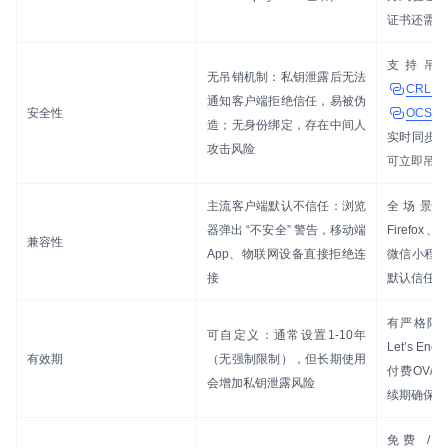
证书还需验
支持吊
无吊销机制：私钥泄露后无法
CRL
通知客户端拒绝信任，易被伪
安全性
OCS
造；无身份绑定，存在中间人
实时同步
攻击风险
可立即吊销
主流客户端默认不信任：浏览
全场景兼
器弹出 “不安全” 警告，移动端
Firefox、
兼容性
App、物联网设备直接拒绝连
微信小程
接
默认信任，
有严格限
可自定义：通常设置1-10年
Let’s En
有效期
（无强制限制），但长期使用
付费OV/
会增加私钥泄露风险
续期确保安
免费 / 