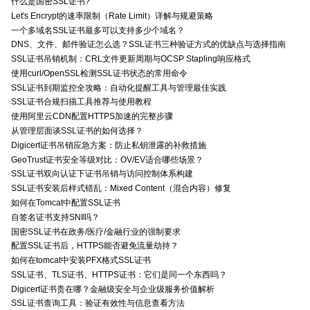
什么是国密SSL证书?
Let's Encrypt的速率限制（Rate Limit）详解与规避策略
一个多域名SSL证书最多可以支持多少个域名？
DNS、文件、邮件验证怎么选？SSL证书三种验证方式的优缺点与选择指南
SSL证书吊销机制：CRL文件更新周期与OCSP Stapling响应格式
使用curl/OpenSSL检测SSL证书状态的常用命令
SSL证书到期监控全攻略：自动化提醒工具与管理最佳实践
SSL证书合规扫描工具推荐与使用教程
使用阿里云CDN配置HTTPS加速的完整步骤
从管理层面谈SSL证书的如何选择？
Digicert证书吊销应急方案：防止私钥泄露的补救措施
GeoTrust证书安全等级对比：OV/EV适合哪些场景？
SSL证书双向认证下证书吊销与访问控制体系构建
SSL证书安装后样式错乱：Mixed Content（混合内容）修复
如何在Tomcat中配置SSL证书
自签名证书支持SNI吗？
国密SSL证书在政务/医疗/金融行业的强制要求
配置SSL证书后，HTTPS能否避免流量劫持？
如何在tomcat中安装PFX格式SSL证书
SSL证书、TLS证书、HTTPS证书：它们是同一个东西吗？
Digicert证书贵在哪？金融级安全与企业级服务价值解析
SSL证书查询工具：验证有效性与信息查看方法