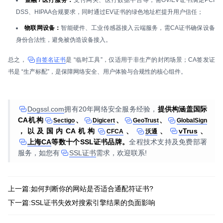
金融 / 医疗服务：
支付网关、医疗数据平台等，需OV/EV证书满足PCI
DSS、HIPAA合规要求，同时通过EV证书的绿色地址栏提升用户信任；
物联网设备：
智能硬件、工业传感器接入云端服务，需CA证书确保设备
身份合法性，避免被伪造设备接入。
总之，
自签名证书
是 “临时工具”，仅适用于非生产的封闭场景；CA签发证
书是 “生产标配”，是保障网络安全、用户体验与合规性的核心组件。
Dogssl.com
拥有20年网络安全服务经验，
提供构涵盖国际
CA机构
、
、
、
Sectigo
Digicert
GeoTrust
GlobalSign
，以及国内CA机构
、
、
vTrus
、
CFCA
沃通
上海CA
等数十个SSL证书品牌。
全程技术支持及免费部署
服务，如您有
SSL证书
需求，欢迎联系!
上一篇:如何判断你的网站是否适合通配符证书?
下一篇:SSL证书失效对搜索引擎结果的负面影响