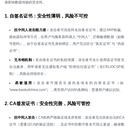
接影响数据传输的安全性。
1. 自签名证书：安全性薄弱，风险不可控
抗中间人攻击能力差：
攻击者可伪造同名自签名证书，通过ARP欺骗、
路由器劫持等方式，在用户与服务器间插入 “中间人”，拦截敏感数据（如账
号密码）。由于自签名证书无身份绑定，用户无法区分 “真实证书” 与 “伪造
证书”；
无吊销机制：
若自签名证书的私钥泄露，攻击者可永久使用该证书冒充
合法服务，而申请者无法通知客户端 “拒绝信任该证书”（无CRL/OCSP机
制），风险会持续存在；
易被滥用：
攻击者可随意生成伪造域名的自签名证书（如
“www.bankofchina.com”），诱导用户访问钓鱼网站，普通用户难以识别。
2. CA签发证书：安全性完善，风险可管控
抗中间人攻击：
CA机构严格验证域名所有权，攻击者无法伪造合法的CA
证书（需通过CA的验证流程），且证书中的数字签名可防止篡改，确保数