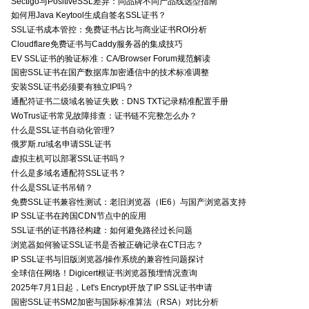
Sectigo与PositiveSSL差异：同品牌不同产品线选型指南
如何用Java Keytool生成自签名SSL证书？
SSL证书成本管控：免费证书占比与商业证书ROI分析
Cloudflare免费证书与Caddy服务器的集成技巧
EV SSL证书的验证标准：CA/Browser Forum规范解读
国密SSL证书在国产数据库加密通信中的技术标准调整
安装SSL证书必须要有独立IP吗？
通配符证书二级域名验证失败：DNS TXT记录精准配置手册
WoTrus证书常见故障排查：证书链不完整怎么办？
什么是SSL证书自动化管理?
俄罗斯.ru域名申请SSL证书
虚拟主机可以部署SSL证书吗？
什么是多域名通配符SSL证书？
什么是SSL证书吊销？
免费SSL证书兼容性测试：老旧浏览器（IE6）与国产浏览器支持
IP SSL证书在跨国CDN节点中的应用
SSL证书的证书路径构建：如何避免路径过长问题
浏览器如何验证SSL证书是否被正确记录在CT日志？
IP SSL证书与旧版浏览器/操作系统的兼容性问题探讨
全球信任网络！Digicert根证书浏览器预埋情况查询
2025年7月1日起，Let's Encrypt开放了IP SSL证书申请
国密SSL证书SM2加密与国际标准算法（RSA）对比分析