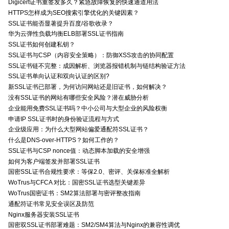
Digicert证书重签发多久？紧急故障恢复的快速通道用法
HTTPS怎样成为SEO搜索引擎优化的关键因素？
SSL证书能否显著提升百度/谷歌收录？
华为云弹性负载均衡ELB部署SSL证书指南
SSL证书如何创建私钥？
SSL证书与CSP（内容安全策略）：防御XSS攻击的协同配置
SSL证书链不完整：成因解析、浏览器报错机制与链结构验证方法
SSL证书单向认证和双向认证的区别?
新SSL证书已部署，为何访问网站还是旧证书，如何解决？
没有SSL证书的网站有哪些安全风险？潜在威胁分析
企业能用免费SSL证书吗？中小公司与大型企业的风险权衡
申请IP SSL证书时的身份验证流程与方式
企业级应用：为什么大型网站偏爱通配符SSL证书？
什么是DNS-over-HTTPS？如何工作的？
SSL证书与CSP nonce值：动态脚本加载的安全增强
如何为客户端签发并部署SSL证书
国密SSL证书合规性要求：等保2.0、密评、关保标准全解析
WoTrus与CFCA 对比：国密SSL证书选型关键差异
WoTrus国密证书：SM2算法部署与密评整改指南
通配符证书常见安全误区及防范
Nginx服务器安装SSL证书
国密双SSL证书部署难题：SM2/SM4算法与Nginx的兼容性调优