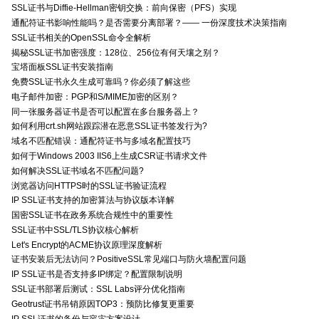
SSL证书与Diffie-Hellman密钥交换：前向保密（PFS）实现
通配符证书影响性能吗？是否需要分离部署？—— 一份深度技术决策指南
SSL证书相关的OpenSSL命令全解析
揭秘SSL证书加密强度：128位、256位有何天壤之别？
宝塔面板SSL证书安装指南
免费SSL证书永久生成可靠吗？你必须了解这些
电子邮件加密：PGP和S/MIME加密的区别？
同一张服务器证书是否可以配置在多台服务器上？
如何利用crt.sh网站跟踪潜在恶意SSL证书签发行为?
域名不匹配错误：通配符证书与多域名配置技巧
如何于Windows 2003 IIS6上生成CSR证书请求文件
如何解决SSL证书域名不匹配问题?
浏览器访问HTTPS时的SSL证书验证流程
IP SSL证书支持的加密算法与协议版本详解
国密SSL证书在政务系统合规性中的重要性
SSL证书中SSL/TLS协议核心解析
Let's Encrypt的ACME协议原理深度解析
证书安装后无法访问？PositiveSSL常见端口与防火墙配置问题
IP SSL证书是否支持多IP绑定？配置限制说明
SSL证书部署后测试：SSL Labs评分优化指南
Geotrust证书吊销原因TOP3：预防比修复更重要
IP SSL证书的备份与容灾方案设计