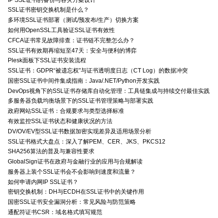
SSL证书密钥交换机制是什么？
多环境SSL证书部署（测试/预发布/生产）切换方案
如何用OpenSSL工具验证SSL证书有效性
CFCA证书常见故障排查：证书链不完整怎么办？
SSL证书有效期再缩短至47天：安全与便利的博弈
Plesk面板下SSL证书安装流程
SSL证书：GDPR“被遗忘权”与证书透明度日志（CT Log）的数据冲突
国密SSL证书中间件集成指南：Java/.NET/Python开发实践
DevOps视角下的SSL证书存储库自动化管理：工具链集成与持续交付最佳实践
多服务器负载均衡场景下的SSL证书管理策略与部署实践
政府网站SSL证书：合规要求与类型选择标准
有效监控SSL证书状态和健康状况的方法
DV/OV/EV型SSL证书数据加密实现差异及适用场景分析
SSL证书格式大盘点：深入了解PEM、CER、JKS、PKCS12
SHA256算法的普及与兼容性要求
GlobalSign证书在政府与金融行业的应用与合规解读
服务器上装个SSL证书会不会影响到速度和流量？
如何申请内网IP SSL证书？
密钥交换机制：DH与ECDH在SSL证书中的关键作用
国密SSL证书安全漏洞分析：常见风险与防范策略
通配符证书CSR：域名格式填写规范