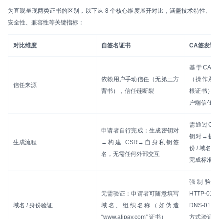
为直观呈现两类证书的区别，以下从 8 个核心维度展开对比，涵盖技术特性、
安全性、兼容性等关键指标：
对比维度
自签名证书
CA签发证
基于CA
依赖用户手动信任（无第三方
（操作系
信任来源
背书），信任链断裂
根证书）
户端信任
需通过C
申请者自行完成：生成密钥对
钥对→提交
生成流程
→构建 CSR→自身私钥签
份 / 域名
名，无需任何外部交互
完成标准化
强制验证
无需验证：申请者可随意填写
HTTP-
域名 / 身份验证
域名、组织名称（如伪造
DNS-01
“www.alipay.com” 证书）
方式验证域