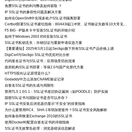
免费SSL证书的利与弊及如何获取 ？
IP SSL证书的兼容性问题及解决方案
如何在OpenShift中实现多租户SSL证书隔离部署
Certbot部署SSL证书避坑指南：80/443端口冲突、证书验证失败等10大常见问题解决方案
F5 BIG - IP版本 9 中安装SSL证书的详细介绍
如何于Windows 2003 IIS6安装SSL证书
SSL证书私钥丢失：吊销旧证与重新申请应急方案
【重要通知】2025年3月1日起Sectigo旗下所有SSL证书产品价格上调
DigiCert与Sectigo SSL证书优劣对比分析
代码签名证书与SSL证书：应用场景切勿混淆
政府机构SSL证书部署：等保2.0与国产化替代方案
HTTPS双向认证原理是什么?
Godaddy中怎么添加CNAME验证记录
自签名SSL证书的生成与局限性
禁用TLS 1.0/1.1：SSL证书老旧协议漏洞（如POODLE）防护实操
国密SSL证书与国际证书是否可以并存？
IP SSL证书安装后浏览器仍显示“不安全”的排查指南
为什么要禁用RC4、SHA-1等弱加密套件？SSL证书安全风险解析
如何备份和恢复Exchange 2010的SSL证书
使用Docker时配置自签名证书的详细指南
SSL证书无效警告处理：浏览器错误信息解读