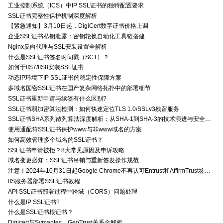
工业控制系统（ICS）中IP SSL证书的独特配置要求
SSL证书完整性保护机制深度解析
【紧急通知】3月10日起，DigiCert数字证书价格上调
企业SSL证书私钥泄露：密钥轮换自动化工具链搭建
Nginx反向代理与SSL安装设置全解析
什么是SSL证书签名时间戳（SCT）？
如何于IIS7/IIS8安装SSL证书
动态IP环境下IP SSL证书的稳定性保障方案
多域名国密SSL证书在国产复杂网络拓扑中的部署细节
SSL证书重新申请与续签有什么区别?
SSL证书弱加密算法检测：如何快速定位TLS 1.0/SSLv3残留服务
SSL证书SHA系列散列算法深度解析：从SHA-1到SHA-3的技术演进与安全特性
使用通配符SSL证书保护www与非www域名的方案
如何高效管理多个域名的SSL证书？
SSL证书申请被拒？8大常见原因及申诉攻略
域名变更必知：SSL证书吊销与重新签发操作规范
注意！2024年10月31日起Google Chrome不再认可Entrust和AffirmTrust签发的TLS证书
IIS服务器部署SSL证书教程
API SSL证书部署过程中跨域（CORS）问题处理
什么是IP SSL证书?
什么是SSL证书根证书？
Digicert与Symantec、GeoTrust关系全解析