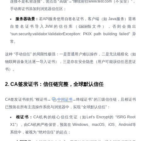
连接不是私密连接”，需点击 “高级”→“继续前往www.test.com（不安全）”，
手动将证书添加到浏览器信任区；
服务器场景：
若API服务使用自签名证书，客户端（如 Java服务）需将
自签名证书导入JVM的信任库（
cacerts
文件），否则会抛出
“sun.security.validator.ValidatorException: PKIX path building failed” 异
常。
这种 “手动信任” 的局限性极强：一是普通用户难以操作，二是无法规模化（如
物联网设备无法逐一导入证书），三是存在安全隐患（用户可能误信任恶意证
书）。
2. CA签发证书：信任链完整，全球默认信任
CA签发证书依托 “根证书→
中间证书
→终端证书” 的三级信任链，且根证书
已预装在所有主流操作系统与浏览器中，实现 “全球默认信任”：
根证书：
CA机构的核心信任凭证（如Let’s Encrypt的 “ISRG Root
X1”），由CA机构严格保管，预装在 Windows、macOS、iOS、Android等
系统中，被视为 “绝对信任” 的起点；