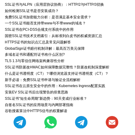
SSL证书与ALPN（应用层协议协商）：HTTP/2与HTTP/3切换
如何检测SSL证书是否安装成功？
免费SSL证书加密能力分析：是否满足基本安全需求？
一个SSL证书能否支持带www与不带www的域名？
SSL证书在PCI-DSS合规支付系统中的作用
国密SSL证书技术文档索引：从标准到白皮书的权威资源汇总
HTTPS证书的知识点汇总及常见问题解答
GlobalSign证书赔付机制详解：最高百万美元保障
多域名证书和通配符证书有什么区别?
TLS 1.3与零信任网络架构兼容性分析
SSL证书防篡改HMAC如何保障数据完整性？防篡改机制深度解析
什么是证书透明度（CT）？哪些浏览器支持证书透明度（CT）？
新手必读：免费SSL证书申请与验证全流程解析
SSL证书在云原生安全中的作用：Kubernetes Ingress配置实践
安装EV SSL证书后出现警告的排查思路
SSL证书“短生命周期”新趋势：90天变成行业标准？
自签名SSL证书的应用场景与内网部署指南
谷歌搜索算法中HTTPS信号的权重解读
了解IP SSL证书与零信任安全架构的关系
如何在Tomcat里利用keytool生成CSR
CFCA国密算法支持详解：SM2/SM3双算法全覆盖