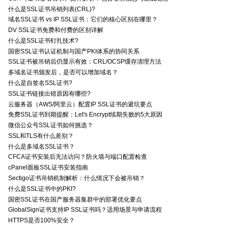
什么是SSL证书吊销列表(CRL)?
域名SSL证书 vs IP SSL证书：它们的核心区别在哪里？
DV SSL证书免费和付费的区别详解
什么是SSL证书钉扎技术?
国密SSL证书认证机制与国产PKI体系的协同关系
SSL证书被吊销后仍显示有效：CRL/OCSP缓存清理方法
多域名证书颁发后，是否可以增加域名？
什么是自签名SSL证书?
SSL证书链接出错原因有哪些?
云服务器（AWS/阿里云）配置IP SSL证书的避坑要点
免费SSL证书到期提醒：Let's Encrypt续期失败的5大原因
微信公众号SSL证书如何挑选？
SSL和TLS有什么差别？
什么是多域名SSL证书？
CFCA证书安装后无法访问？防火墙与端口配置检查
cPanel面板SSL证书安装指南
Sectigo证书吊销机制解析：什么情况下会被吊销？
什么是SSL证书中的PKI?
国密SSL证书在国产服务器集群中的部署优化要点
GlobalSign证书支持IP SSL证书吗？适用场景与申请流程
HTTPS是否100%安全？