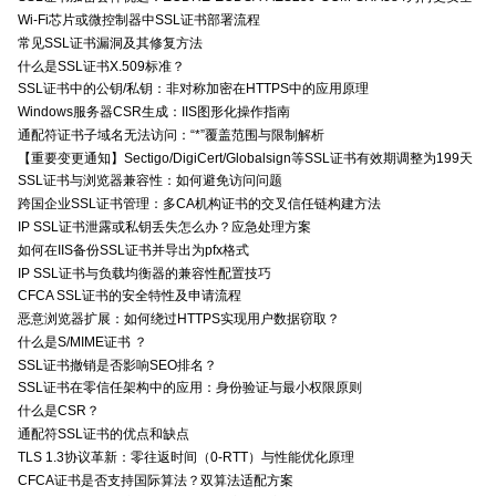
Wi-Fi芯片或微控制器中SSL证书部署流程
常见SSL证书漏洞及其修复方法
什么是SSL证书X.509标准？
SSL证书中的公钥/私钥：非对称加密在HTTPS中的应用原理
Windows服务器CSR生成：IIS图形化操作指南
通配符证书子域名无法访问：“*”覆盖范围与限制解析
【重要变更通知】Sectigo/DigiCert/Globalsign等SSL证书有效期调整为199天
SSL证书与浏览器兼容性：如何避免访问问题
跨国企业SSL证书管理：多CA机构证书的交叉信任链构建方法
IP SSL证书泄露或私钥丢失怎么办？应急处理方案
如何在IIS备份SSL证书并导出为pfx格式
IP SSL证书与负载均衡器的兼容性配置技巧
CFCA SSL证书的安全特性及申请流程
恶意浏览器扩展：如何绕过HTTPS实现用户数据窃取？
什么是S/MIME证书 ？
SSL证书撤销是否影响SEO排名？
SSL证书在零信任架构中的应用：身份验证与最小权限原则
什么是CSR？
通配符SSL证书的优点和缺点
TLS 1.3协议革新：零往返时间（0-RTT）与性能优化原理
CFCA证书是否支持国际算法？双算法适配方案