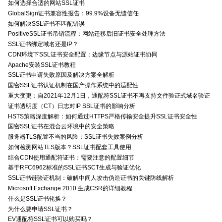
如何选择合适的网站SSL证书
GlobalSign证书兼容性报告：99.9%设备无缝信任
如何解决SSL证书不匹配错误
PositiveSSL证书吊销流程：网站迁移后旧证书安全处理方法
SSL证书绑定域名还是IP？
CDN环境下SSL证书安全配置：边缘节点与源站证书协同
Apache安装SSL证书教程
SSL证书申请失败原因及解决方案全解析
国密SSL证书认证机制在国产操作系统中的适配性
重大变更：自2021年12月1日，通配符SSL证书不再支持文件验证式域名验证
证书透明度（CT）日志对IP SSL证书的影响分析
HSTS策略深度解析：如何通过HTTPS严格传输安全提升SSL证书安全性
国密SSL证书在混合云环境中的安全策略
服务器TLS配置不当的风险：SSL证书失效案例分析
如何检测网站TLS版本？SSL证书配套工具使用
结合CDN使用通配符证书：需要注意的配置细节
基于RFC6962标准的SSL证书SCT生成与验证优化
SSL证书链验证机制：破解中间人攻击伪造证书的关键防线解析
Microsoft Exchange 2010 生成CSR的详细教程
什么是SSL证书轮换？
为什么要申请SSL证书？
EV通配符SSL证书可以购买吗？