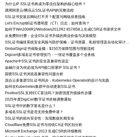
为什么IP SSL证书将成为零信任架构的核心组件？
调用阿里云/腾讯云SSL证书API的完整流程
SSL证书安装后网站打不开？配置与网络排查指南
Let's Encrypt的证书透明度（CT）日志：如何查询？
如何于Win2008R2/Windows2012R2 IIS7/IIS8上生成CSR证书请求文件
从免费到付费：企业SSL证书升级的商业价值与决策模型
SSL证书编排系统安全风险与防护策略：证书泄露、私钥管理及自动化审计技术要点
GlobalSign证书保险金额：$150万保障范围与理赔流程
Digicert多域名证书管理技巧：一张证书覆盖多个业务线
Apache中SSL证书的安全及兼容性设定
金融行业为何必须为API接口部署IP SSL证书？
国密SSL证书浏览器兼容性问题分析
混合云多集群SSL证书同步：Kubernetes Operator的设计与实践
如何在Kubernetes集群中自动更新SSL证书
PositiveSSL支持ECC算法吗？加密强度升级操作步骤
2025年度DigiCert数字证书价格调整通知
SSL证书中的数字签名是什么？
多域名SSL证书是否支持免费申请？
SSL证书的前向安全性：实现数据长期安全
Cloudflare免费SSL证书与传统CA证书区别分析
Microsoft Exchange 2013 生成CSR的详细教程