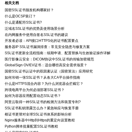
相关文档
国密SSL证书颁发机构哪家好？
什么是OCSP装订？
什么是通配符SSL证书?
泛域名SSL证书的优势及使用场景分析
在内网服务中使用自签名SSL证书的建议
开发者必读：API接口HTTPS化的证书配置要点
服务器IP SSL证书漏洞排查：常见安全隐患与修复方案
SSL证书更新全流程指南：续期申请、配置替换与生效验证操作详解
医疗影像云安全：DICOM协议中SSL证书的传输加密规范
GlobalSign OV/EV证书：适合哪些高安全需求场景？
国密SSL证书认证中的双因素认证（国密算法）应用研究
如何吊销一张SSL证书？从各大CA平台操作指南
什么是HTTPS混合内容？为什么浏览器会拦截它？
跨境电商平台为何必须部署SSL证书？
如何为容器应用配置动态SSL证书？
阿里云取得一种SSL证书的检测方法和装置专利?
SSL证书私钥泄露怎么办？紧急响应与恢复手册
根证书更替对全球SSL证书体系的影响分析
Nginx服务器中Http到Https的重定向设置教程
Python脚本批量配置SSL证书教程