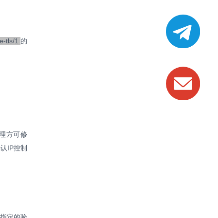
-tls/1
的
。
管理方可修
认IP控制
A指定的验