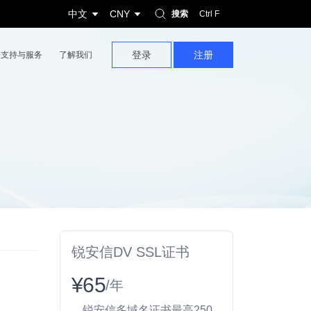
中文
CNY
搜索
Ctrl F
登录
注册
支持与服务
了解我们
锐安信DV SSL证书
¥65
/年
锐安信多域名证书最高250