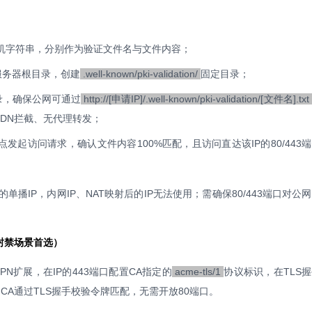
机字符串，分别作为验证文件名与文件内容；
b服务器根目录，创建
.well-known/pki-validation/
固定目录；
录，确保公网可通过
http://[申请IP]/.well-known/pki-validation/[文件名].txt
CDN拦截、无代理转发；
点发起访问请求，确认文件内容100%匹配，且访问直达该IP的80/443
单播IP，内网IP、NAT映射后的IP无法使用；需确保80/443端口对公
口封禁场景首选）
LPN扩展，在IP的443端口配置CA指定的
acme-tls/1
协议标识，在TLS
CA通过TLS握手校验令牌匹配，无需开放80端口。