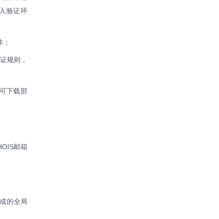
入验证环
作；
验证规则，
人可下载部
OIS邮箱
生成的全局
。