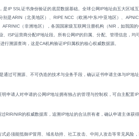
，是IP SSL证书身份验证的底层数据基础。全球公网IP地址由五大区域
别是ARIN（北美地区）、RIPE NCC（欧洲/中东/中亚地区）、APNI
、AFRINIC（非洲地区），各国国家级互联网注册机构（NIR，如我国的C
、ISP运营商分配IP地址段。所有公网IP的归属、分配、管理信息，均可
表进行溯源查询，这是CA机构验证IP归属权的核心权威数据源。
本质是通过可溯源、不可伪造的技术与业务手段，确认证书申请主体与IP地
证明申请人对申请的公网IP地址拥有独占的管理与控制权，可自主配置I
过RIR/NIR的权威数据库，追溯IP地址的合法所有者，确认申请主体获得
方式必须能抵御IP冒用、域名劫持、社工攻击、中间人攻击等常见风险