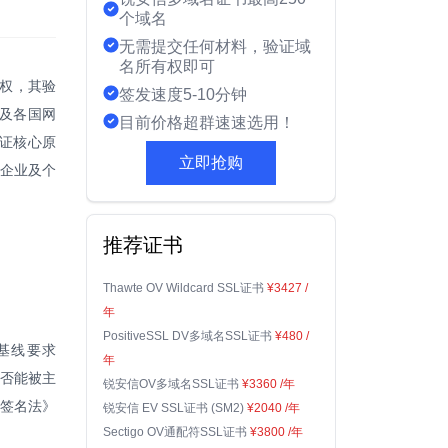
个域名
无需提交任何材料，验证域
名所有权即可
用权，其验
签发速度5-10分钟
则及各国网
目前价格超群速速选用！
验证核心原
立即抢购
企业及个
推荐证书
Thawte OV Wildcard SSL证书
¥3427
/
年
PositiveSSL DV多域名SSL证书
¥480
/
书基线要求
年
是否能被主
锐安信OV多域名SSL证书
¥3360
/年
子签名法》
锐安信 EV SSL证书 (SM2)
¥2040
/年
Sectigo OV通配符SSL证书
¥3800
/年