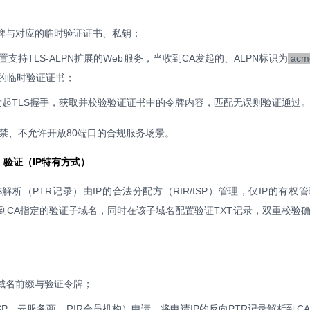
牌与对应的临时验证证书、私钥；
置支持TLS-ALPN扩展的Web服务，当收到CA发起的、ALPN标识为
acme
定的临时验证证书；
端口发起TLS握手，获取并校验验证证书中的令牌内容，匹配无误则验证通过
封禁、不允许开放80端口的合规服务场景。
）验证（IP特有方式）
S解析（PTR记录）由IP的合法分配方（RIR/ISP）管理，仅IP的有权
析到CA指定的验证子域名，同时在该子域名配置验证TXT记录，双重校验确
域名前缀与验证令牌；
SP、云服务商、RIR会员机构）申请，将申请IP的反向PTR记录解析到C