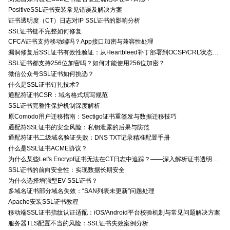
PositiveSSL证书安装常见错误及解决方案
证书透明度（CT）日志对IP SSL证书的影响分析
SSL证书链不完整如何修复
CFCA证书支持移动端吗？App接口加密与兼容性处理
漏洞修复后SSL证书有效性验证：从Heartbleed补丁部署到OCSP/CRL状态检查的全链路确认方法
SSL证书都支持256位加密吗？如何才能使用256位加密？
微信公众号SSL证书如何挑选？
什么是SSL证书钉扎技术?
通配符证书CSR：域名格式填写规范
SSL证书完整性保护机制深度解析
原Comodo用户迁移指南：Sectigo证书重签发与数据迁移技巧
通配符SSL证书的安全风险：私钥泄露的后果与防范
通配符证书二级域名验证失败：DNS TXT记录精准配置手册
什么是SSL证书ACME协议？
为什么某些Let's Encrypt证书无法在CT日志中追踪？——深入解析证书透明度与Let's Encrypt的关系
SSL证书的前向安全性：实现数据长期安全
为什么选择增强型EV SSL证书？
多域名证书部分域名失效：“SAN列表未更新”问题处理
Apache安装SSL证书教程
移动端SSL证书指纹认证适配：iOS/Android平台校验机制与常见问题解决方案
服务器TLS配置不当的风险：SSL证书失效案例分析