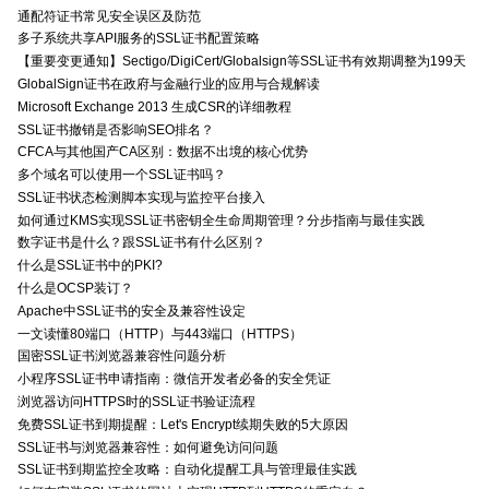
通配符证书常见安全误区及防范
多子系统共享API服务的SSL证书配置策略
【重要变更通知】Sectigo/DigiCert/Globalsign等SSL证书有效期调整为199天
GlobalSign证书在政府与金融行业的应用与合规解读
Microsoft Exchange 2013 生成CSR的详细教程
SSL证书撤销是否影响SEO排名？
CFCA与其他国产CA区别：数据不出境的核心优势
多个域名可以使用一个SSL证书吗？
SSL证书状态检测脚本实现与监控平台接入
如何通过KMS实现SSL证书密钥全生命周期管理？分步指南与最佳实践
数字证书是什么？跟SSL证书有什么区别？
什么是SSL证书中的PKI?
什么是OCSP装订？
Apache中SSL证书的安全及兼容性设定
一文读懂80端口（HTTP）与443端口（HTTPS）
国密SSL证书浏览器兼容性问题分析
小程序SSL证书申请指南：微信开发者必备的安全凭证
浏览器访问HTTPS时的SSL证书验证流程
免费SSL证书到期提醒：Let's Encrypt续期失败的5大原因
SSL证书与浏览器兼容性：如何避免访问问题
SSL证书到期监控全攻略：自动化提醒工具与管理最佳实践