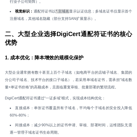
行业子公司矩阵）。
视觉标识：
通配符证书以
*.主域名
显示认证信息；多域名证书仅显示首个
注册域名，其他域名隐藏（部分支持SAN扩展显示）。
二、大型企业选择DigiCert通配符证书的核心
优势
1. 成本优化：降本增效的规模化保护
大型企业通常拥有数十甚至上百个子域名（如电商平台的店铺子域名、集团的
分公司子域名、技术平台的接口子域名），若采用单域名证书，需承担“域名数
量×单证书价格”的高额成本，且面临重复审核、批量部署的繁琐流程。
DigiCert通配符证书通过“一证多域”模式，实现成本结构优化：
直接成本：单张证书覆盖所有子域名，平均每个子域名的安全投入降低
60%-80%；
间接成本：减少90%以上的证书申请、审核、部署时间，运维团队无需
逐一管理子域名证书生命周期。