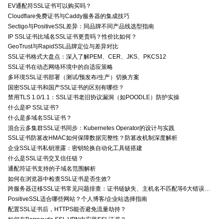
EV通配符SSL证书可以购买吗？
Cloudflare免费证书与Caddy服务器的集成技巧
Sectigo与PositiveSSL差异：同品牌不同产品线选型指南
IP SSL证书比域名SSL证书更贵吗？性价比如何？
GeoTrust与RapidSSL品牌定位与差异对比
SSL证书格式大盘点：深入了解PEM、CER、JKS、PKCS12
SSL证书在动态网络环境中的自适应策略
多环境SSL证书部署（测试/预发布/生产）切换方案
国密SSL证书和国产SSL证书的区别有哪些？
禁用TLS 1.0/1.1：SSL证书老旧协议漏洞（如POODLE）防护实操
什么是IP SSL证书?
什么是多域名SSL证书？
混合云多集群SSL证书同步：Kubernetes Operator的设计与实践
SSL证书防篡改HMAC如何保障数据完整性？防篡改机制深度解析
企业SSL证书私钥泄露：密钥轮换自动化工具链搭建
什么是SSL证书交叉信任链？
通配符证书支持的子域名范围解析
如何在浏览器中检查SSL证书是否生效?
跨服务器迁移SSL证书常见问题排查：证书链缺失、主机名不匹配等6大错误解决方案
PositiveSSL适合哪些网站？个人博客/企业站选择指南
配置SSL证书后，HTTPS能否避免流量劫持？