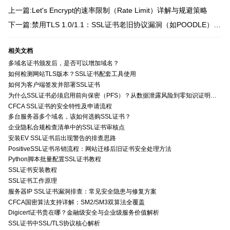
上一篇:Let's Encrypt的速率限制（Rate Limit）详解与规避策略
下一篇:禁用TLS 1.0/1.1：SSL证书老旧协议漏洞（如POODLE）防护实操
相关文档
多域名证书颁发后，是否可以增加域名？
如何检测网站TLS版本？SSL证书配套工具使用
如何为客户端签发并部署SSL证书
为什么SSL证书必须启用前向保密（PFS）？从数据泄露风险到零知识证明的安全价值分析
CFCA SSL证书的安全特性及申请流程
多台服务器多个域名，该如何选购SSL证书？
企业隐私合规检查清单中的SSL证书审核点
安装EV SSL证书后出现警告的排查思路
PositiveSSL证书吊销流程：网站迁移后旧证书安全处理方法
Python脚本批量配置SSL证书教程
SSL证书安装教程
SSL证书工作原理
服务器IP SSL证书漏洞排查：常见安全隐患与修复方案
CFCA国密算法支持详解：SM2/SM3双算法全覆盖
Digicert证书贵在哪？金融级安全与企业级服务价值解析
SSL证书中SSL/TLS协议核心解析