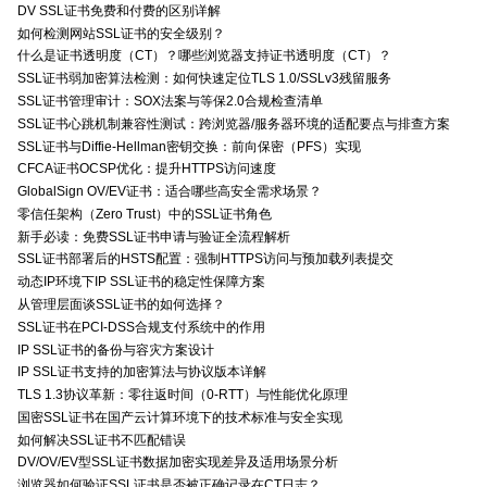
DV SSL证书免费和付费的区别详解
如何检测网站SSL证书的安全级别？
什么是证书透明度（CT）？哪些浏览器支持证书透明度（CT）？
SSL证书弱加密算法检测：如何快速定位TLS 1.0/SSLv3残留服务
SSL证书管理审计：SOX法案与等保2.0合规检查清单
SSL证书心跳机制兼容性测试：跨浏览器/服务器环境的适配要点与排查方案
SSL证书与Diffie-Hellman密钥交换：前向保密（PFS）实现
CFCA证书OCSP优化：提升HTTPS访问速度
GlobalSign OV/EV证书：适合哪些高安全需求场景？
零信任架构（Zero Trust）中的SSL证书角色
新手必读：免费SSL证书申请与验证全流程解析
SSL证书部署后的HSTS配置：强制HTTPS访问与预加载列表提交
动态IP环境下IP SSL证书的稳定性保障方案
从管理层面谈SSL证书的如何选择？
SSL证书在PCI-DSS合规支付系统中的作用
IP SSL证书的备份与容灾方案设计
IP SSL证书支持的加密算法与协议版本详解
TLS 1.3协议革新：零往返时间（0-RTT）与性能优化原理
国密SSL证书在国产云计算环境下的技术标准与安全实现
如何解决SSL证书不匹配错误
DV/OV/EV型SSL证书数据加密实现差异及适用场景分析
浏览器如何验证SSL证书是否被正确记录在CT日志？