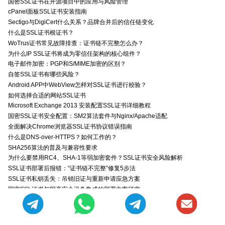
国密SSL证书在开源项目中的应用与风险管理
cPanel面板SSL证书安装指南
Sectigo与DigiCert什么关系？品牌合并后的信任链变化
什么是SSL证书根证书？
WoTrus证书常见故障排查：证书链不完整怎么办？
为什么IP SSL证书将成为零信任架构的核心组件？
电子邮件加密：PGP和S/MIME加密的区别？
自签SSL证书有哪些风险？
Android APP中WebView怎样对SSL证书进行校验？
如何选择合适的网站SSL证书
Microsoft Exchange 2013 安装配置SSL证书详细教程
国密SSL证书安全配置：SM2算法套件与Nginx/Apache适配
全面解决Chrome浏览器SSL证书协议错误指南
什么是DNS-over-HTTPS？如何工作的？
SHA256算法的普及与兼容性要求
为什么要禁用RC4、SHA-1等弱加密套件？SSL证书安全风险解析
SSL证书部署后报错：“证书链不完整”修复5步法
SSL证书私钥丢失：吊销旧证与重新申请应急方案
国密SSL证书与国产安全设备集成的部署方案研究
SSL证书单向认证和双向认证的区别?
如何吊销一张SSL证书？从各大CA平台操作指南
2025年度DigiCert数字证书价格调整通知