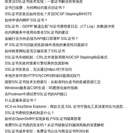
双算法SSL证书技术实现：一套证书解决所有场景
证书已续费，为何网站仍显示旧证书？
SSL证书安装后如何优化？开启OCSP Stapling和HSTS
如何申请内网IP SSL证书？
SSL证书：GDPR“被遗忘权”与证书透明度日志（CT Log）的数据冲突
在内网服务中使用自签名SSL证书的建议
金融行业为何必须为API接口部署IP SSL证书？
IP SSL证书与旧版浏览器/操作系统的兼容性问题探讨
如何检查网站是否正确安装了SSL证书
SSL证书吊销机制：CRL文件更新周期与OCSP Stapling响应格式
SSL证书失效对搜索引擎结果的负面影响
SSL证书安装后，无法通过https://打开访问
本地开发环境HTTPS与CORS跨域问题调试技巧
国密SSL证书技术文档索引：从标准到白皮书的权威资源汇总
Windows服务器CSR生成：IIS图形化操作指南
在Postman中调试带SSL证书的API接口
什么是服务器证书？
XCA vs KeyStore Explorer：两款主流 SSL 证书可视化工具深度对比与选型指南
SSL证书密钥交换机制是什么？
如何在OpenShift中实现多租户SSL证书隔离部署
免费SSL证书真的安全吗？从证书链验证到漏洞风险的深度解析
SSL证书成本管控：免费证书占比与商业证书ROI分析