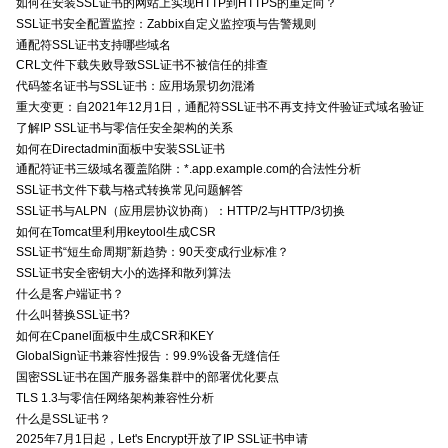
如何在安装SSL证书的网站上实现HTTP到HTTPS的重定向？
SSL证书安全配置监控：Zabbix自定义监控项与告警规则
通配符SSL证书支持哪些域名
CRL文件下载失败导致SSL证书不被信任的排查
代码签名证书与SSL证书：应用场景切勿混淆
重大变更：自2021年12月1日，通配符SSL证书不再支持文件验证式域名验证
了解IP SSL证书与零信任安全架构的关系
如何在Directadmin面板中安装SSL证书
通配符证书三级域名覆盖陷阱：*.app.example.com的合法性分析
SSL证书文件下载与格式转换常见问题解答
SSL证书与ALPN（应用层协议协商）：HTTP/2与HTTP/3切换
如何在Tomcat里利用keytool生成CSR
SSL证书“短生命周期”新趋势：90天变成行业标准？
SSL证书安全密钥大小的选择和散列算法
什么是客户端证书？
什么叫替换SSL证书?
如何在Cpanel面板中生成CSR和KEY
GlobalSign证书兼容性报告：99.9%设备无缝信任
国密SSL证书在国产服务器集群中的部署优化要点
TLS 1.3与零信任网络架构兼容性分析
什么是SSL证书？
2025年7月1日起，Let's Encrypt开放了IP SSL证书申请