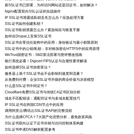
新SSL证书已部署，为何访问网站还是旧证书，如何解决？
Nginx配置双向SSL认证的实战操作
IP SSL证书泄露或私钥丢失怎么办？应急处理方案
SSL证书如何创建私钥？
SSL证书私钥泄露怎么办？紧急响应与恢复手册
如何在Drupal上安装SSL证书
SSL证书在零信任架构中的应用：身份验证与最小权限原则
SSL证书中的公钥/私钥：非对称加密在HTTPS中的应用原理
WoTrus国密证书：SM2算法部署与密评整改指南
银行系统必看！Digicert FIPS认证与合规性要求解读
如何选择SSL证书加密算法？
服务器上装个SSL证书会不会影响到速度和流量？
从免费到付费：企业SSL证书升级的商业价值与决策模型
什么是SSL证书中间证书？
Cloudflare免费SSL证书与传统CA证书区别分析
域名不匹配错误：通配符证书与多域名配置技巧
IP SSL证书在跨国CDN节点中的应用
调用阿里云/腾讯云SSL证书API的完整流程
为什么选择CFCA？7大国产化优势分析，避免政策风险
SSL证书双向认证下证书吊销与访问控制体系构建
SSL证书申请DNS解析配置参考