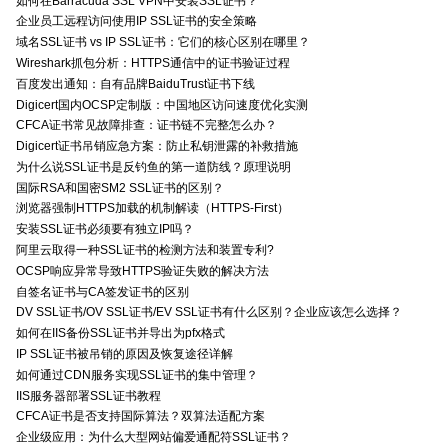
如何在Barracuda SSL VPN中安装SSL证书？
企业员工远程访问使用IP SSL证书的安全策略
域名SSL证书 vs IP SSL证书：它们的核心区别在哪里？
Wireshark抓包分析：HTTPS通信中的证书验证过程
百度发出通知：自有品牌BaiduTrust证书下线
Digicert国内OCSP定制版：中国地区访问速度优化实测
CFCA证书常见故障排查：证书链不完整怎么办？
Digicert证书吊销应急方案：防止私钥泄露的补救措施
为什么说SSL证书是反钓鱼的第一道防线？原理说明
国际RSA和国密SM2 SSL证书的区别？
浏览器强制HTTPS加载的机制解读（HTTPS-First）
安装SSL证书必须要有独立IP吗？
阿里云取得一种SSL证书的检测方法和装置专利?
OCSP响应异常导致HTTPS验证失败的解决方法
自签名证书与CA签发证书的区别
DV SSL证书/OV SSL证书/EV SSL证书有什么区别？企业应该怎么选择？
如何在IIS备份SSL证书并导出为pfx格式
IP SSL证书被吊销的原因及恢复途径详解
如何通过CDN服务实现SSL证书的集中管理？
IIS服务器部署SSL证书教程
CFCA证书是否支持国际算法？双算法适配方案
企业级应用：为什么大型网站偏爱通配符SSL证书？