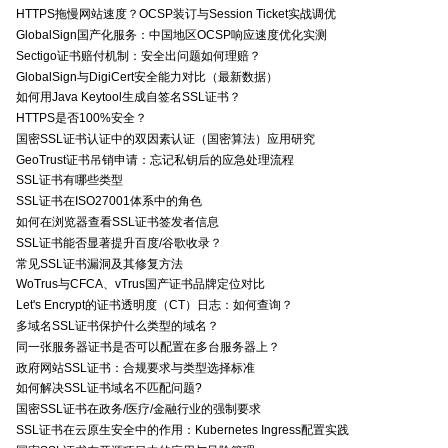
HTTPS拖慢网站速度？OCSP装订与Session Ticket实战调优
GlobalSign国产化服务：中国地区OCSP响应速度优化实测
Sectigo证书赔付机制：安全出问题如何理赔？
GlobalSign与DigiCert安全能力对比（最新数据）
如何用Java Keytool生成自签名SSL证书？
HTTPS是否100%安全？
国密SSL证书认证中的双因素认证（国密算法）应用研究
GeoTrust证书吊销申请：忘记私钥后的应急处理流程
SSL证书有哪些类型
SSL证书在ISO27001体系中的角色
如何在浏览器查看SSL证书签发者信息
SSL证书能否显著提升百度/谷歌收录？
常见SSL证书漏洞及其修复方法
WoTrus与CFCA、vTrus国产证书品牌定位对比
Let's Encrypt的证书透明度（CT）日志：如何查询？
多域名SSL证书保护什么类型的域名？
同一张服务器证书是否可以配置在多台服务器上？
政府网站SSL证书：合规要求与类型选择标准
如何解决SSL证书域名不匹配问题?
国密SSL证书在政务/医疗/金融行业的强制要求
SSL证书在云原生安全中的作用：Kubernetes Ingress配置实践