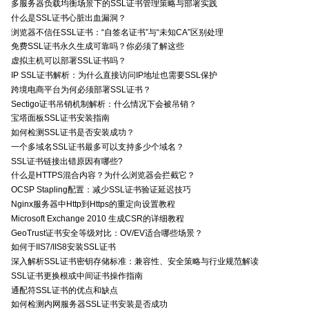
多服务器负载均衡场景下的SSL证书管理策略与部署实践
什么是SSL证书心脏出血漏洞？
浏览器不信任SSL证书：“自签名证书”与“未知CA”区别处理
免费SSL证书永久生成可靠吗？你必须了解这些
虚拟主机可以部署SSL证书吗？
IP SSL证书解析：为什么直接访问IP地址也需要SSL保护
跨境电商平台为何必须部署SSL证书？
Sectigo证书吊销机制解析：什么情况下会被吊销？
宝塔面板SSL证书安装指南
如何检测SSL证书是否安装成功？
一个多域名SSL证书最多可以支持多少个域名？
SSL证书链接出错原因有哪些?
什么是HTTPS混合内容？为什么浏览器会拦截它？
OCSP Stapling配置：减少SSL证书验证延迟技巧
Nginx服务器中Http到Https的重定向设置教程
Microsoft Exchange 2010 生成CSR的详细教程
GeoTrust证书安全等级对比：OV/EV适合哪些场景？
如何于IIS7/IIS8安装SSL证书
深入解析SSL证书密钥存储标准：兼容性、安全策略与行业规范解读
SSL证书更换根或中间证书操作指南
通配符SSL证书的优点和缺点
如何检测内网服务器SSL证书安装是否成功