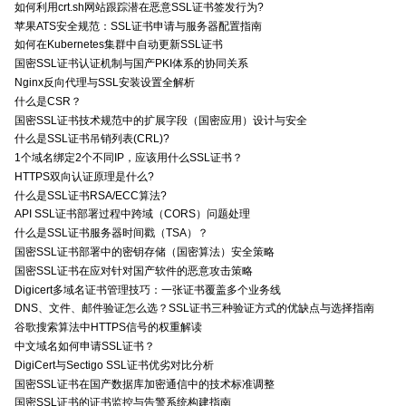
如何利用crt.sh网站跟踪潜在恶意SSL证书签发行为?
苹果ATS安全规范：SSL证书申请与服务器配置指南
如何在Kubernetes集群中自动更新SSL证书
国密SSL证书认证机制与国产PKI体系的协同关系
Nginx反向代理与SSL安装设置全解析
什么是CSR？
国密SSL证书技术规范中的扩展字段（国密应用）设计与安全
什么是SSL证书吊销列表(CRL)?
1个域名绑定2个不同IP，应该用什么SSL证书？
HTTPS双向认证原理是什么?
什么是SSL证书RSA/ECC算法?
API SSL证书部署过程中跨域（CORS）问题处理
什么是SSL证书服务器时间戳（TSA）？
国密SSL证书部署中的密钥存储（国密算法）安全策略
国密SSL证书在应对针对国产软件的恶意攻击策略
Digicert多域名证书管理技巧：一张证书覆盖多个业务线
DNS、文件、邮件验证怎么选？SSL证书三种验证方式的优缺点与选择指南
谷歌搜索算法中HTTPS信号的权重解读
中文域名如何申请SSL证书？
DigiCert与Sectigo SSL证书优劣对比分析
国密SSL证书在国产数据库加密通信中的技术标准调整
国密SSL证书的证书监控与告警系统构建指南