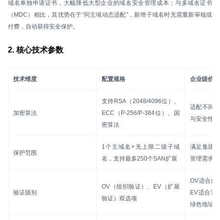
域名单独申请证书，大幅降低大型企业的域名安全管理成本；与多域名证书
（MDC）相比，其优势在于“同主域动态适配”，新增子域名时无需重新审核或
付费，自动获得安全保护。
2. 核心技术参数
技术维度
配置规格
企业级价值
支持RSA（2048/4096位）、
适配不同
加密算法
ECC（P-256/P-384位）、国
与安全性
密算法
1个主域名+无上限二级子域
满足集团
保护范围
名，支持最多250个SAN扩展
管理需求
OV适合内
OV（组织验证）、EV（扩展
验证级别
EV适合官
验证）双选项
绿色地址栏