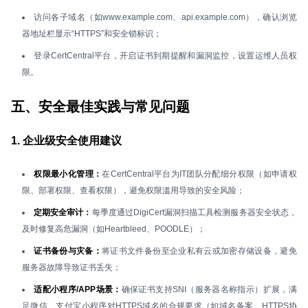
访问各子域名（如www.example.com、api.example.com），确认浏览
器地址栏显示“HTTPS”和安全锁标识；
登录CertCentral平台，开启证书到期提醒和漏洞监控，设置运维人员权
限。
五、安全最佳实践与常见问题
1. 企业级安全使用建议
权限最小化管理：
在CertCentral平台为IT团队分配细分权限（如申请权
限、部署权限、查看权限），避免权限滥用导致的安全风险；
定期安全审计：
每季度通过DigiCert漏洞扫描工具检测服务器安全状态，
及时修复高危漏洞（如Heartbleed、POODLE）；
证书备份与灾备：
将证书文件备份至企业私有云或加密存储设备，避免
服务器故障导致证书丢失；
适配小程序/APP场景：
确保证书支持SNI（服务器名称指示）扩展，满
足微信、支付宝小程序对HTTPS域名的合规要求（如域名备案、HTTPS协