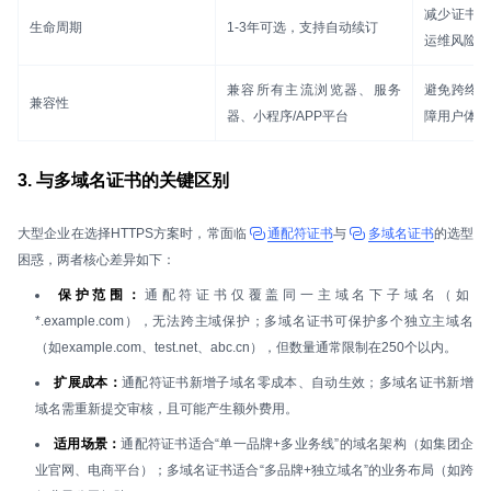
减少证书
生命周期
1-3年可选，支持自动续订
运维风险
兼容所有主流浏览器、服务
避免跨终
兼容性
器、小程序/APP平台
障用户体验
3. 与多域名证书的关键区别
大型企业在选择HTTPS方案时，常面临
通配符证书
与
多域名证书
的选型
困惑，两者核心差异如下：
保护范围：
通配符证书仅覆盖同一主域名下子域名（如
*.example.com），无法跨主域保护；多域名证书可保护多个独立主域名
（如example.com、test.net、abc.cn），但数量通常限制在250个以内。
扩展成本：
通配符证书新增子域名零成本、自动生效；多域名证书新增
域名需重新提交审核，且可能产生额外费用。
适用场景：
通配符证书适合“单一品牌+多业务线”的域名架构（如集团企
业官网、电商平台）；多域名证书适合“多品牌+独立域名”的业务布局（如跨