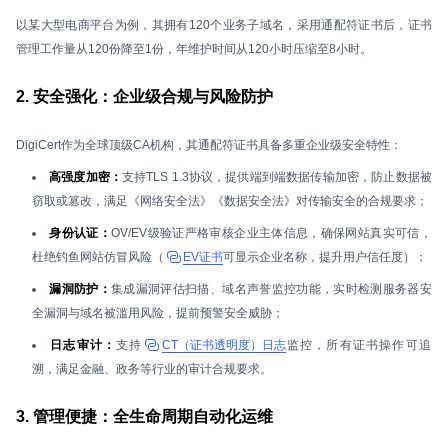
以某大型电商平台为例，其拥有120个业务子域名，采用通配符证书后，证书
管理工作量从120份降至1份，年维护时间从120小时压缩至8小时。
2. 安全强化：企业级合规与风险防护
DigiCert作为全球顶级CA机构，其通配符证书具备多重企业级安全特性：
高强度加密：
支持TLS 1.3协议，提供端到端数据传输加密，防止数据被
窃取或篡改，满足《网络安全法》《数据安全法》对传输安全的合规要求；
身份认证：
OV/EV级验证严格审核企业主体信息，确保网站真实可信，
杜绝钓鱼网站仿冒风险（
EV证书
可显示企业名称，提升用户信任度）；
漏洞防护：
集成漏洞评估扫描、域名声誉监控功能，实时检测服务器安
全漏洞与域名被滥用风险，提前预警安全威胁；
日志审计：
支持
CT（证书透明度）日志
监控，所有证书操作可追
溯，满足金融、政务等行业的审计合规要求。
3. 管理便捷：全生命周期自动化运维