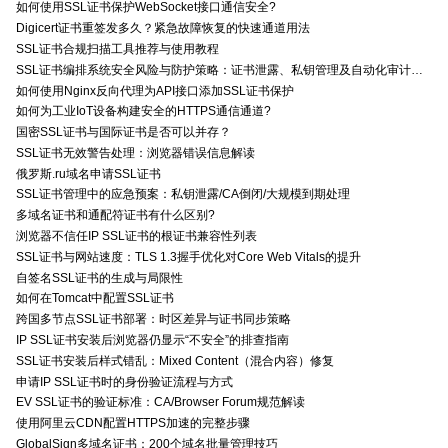
如何使用SSL证书保护WebSocket接口通信安全?
Digicert证书重签发多久？紧急故障恢复的快速通道用法
SSL证书合规扫描工具推荐与使用教程
SSL证书编排系统安全风险与防护策略：证书泄露、私钥管理及自动化审计技术要点
如何使用Nginx反向代理为API接口添加SSL证书保护
如何为工业IoT设备构建安全的HTTPS通信通道?
国密SSL证书与国际证书是否可以并存？
SSL证书无效警告处理：浏览器错误信息解读
俄罗斯.ru域名申请SSL证书
SSL证书管理中的应急预案：私钥泄露/CA倒闭/大规模到期处理
多域名证书和通配符证书有什么区别?
浏览器不信任IP SSL证书的根证书兼容性列表
SSL证书与网站速度：TLS 1.3握手优化对Core Web Vitals的提升
自签名SSL证书的生成与局限性
如何在Tomcat中配置SSL证书
跨国多节点SSL证书部署：时区差异与证书同步策略
IP SSL证书安装后浏览器仍显示“不安全”的排查指南
SSL证书安装后样式错乱：Mixed Content（混合内容）修复
申请IP SSL证书时的身份验证流程与方式
EV SSL证书的验证标准：CA/Browser Forum规范解读
使用阿里云CDN配置HTTPS加速的完整步骤
GlobalSign多域名证书：200个域名批量管理技巧