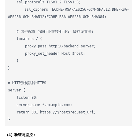
    ssl_protocols TLSv1.2 TLSv1.3;

    ssl_ciphers ECDHE-RSA-AES256-GCM-SHA512:DHE-RSA-
AES256-GCM-SHA512:ECDHE-RSA-AES256-GCM-SHA384;

    # 其他配置（如HTTP跳转HTTPS、缓存设置等）

    location / {

        proxy_pass http://backend_server;

        proxy_set_header Host $host;

    }

}

# HTTP强制跳转HTTPS

server {

    listen 80;

    server_name *.example.com;

    return 301 https://$host$request_uri;

}
（4）验证与监控：