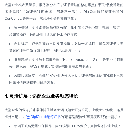
大型企业域名数量多、服务器分布广，证书管理的核心痛点在于“分散化导致的
运维风险”（如证书过期未续、部署不一致）。DigiCert通配符证书通过
CertCentral管理平台，实现全生命周期自动化：
统一管理：支持多管理员权限分配，集中管控证书申请、部署、续订、
吊销等操作，适配企业IT团队的分工协作模式；
自动续订：证书到期前自动发送提醒，支持一键续订，避免因证书过期
导致的业务中断（如小程序、APP无法访问）；
批量部署：支持与主流服务器（Nginx、Apache、IIS）、云平台（阿里
云、腾讯云、AWS）集成，实现证书批量安装与更新；
故障快速响应：提供24×5企业级技术支持，证书部署或使用过程中出现
问题可快速获得专业解决方案。
4. 灵活扩展：适配企业业务动态增长
大型企业的业务扩张常伴随子域名新增（如新开分公司、上线新业务线、拓展
海外市场），
DigiCert通配符证书
的“动态适配特性”可完美匹配这一需求：
新增子域名无需任何操作，自动获得HTTPS保护，支持业务快速上线；