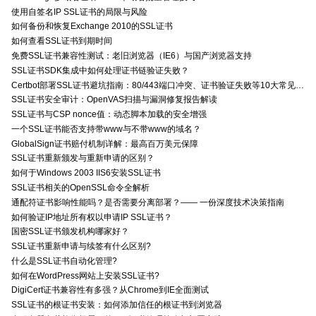
使用自签名IP SSL证书的局限与风险
如何备份和恢复Exchange 2010的SSL证书
如何查看SSL证书到期时间
免费SSL证书兼容性测试：老旧浏览器（IE6）与国产浏览器支持
SSL证书SDK集成中如何处理证书链验证失败？
Certbot部署SSL证书避坑指南：80/443端口冲突、证书验证失败等10大常见问题解决方案
SSL证书安全审计：OpenVAS扫描与漏洞修复报告解读
SSL证书与CSP nonce值：动态脚本加载的安全增强
一个SSL证书能否支持带www与不带www的域名？
GlobalSign证书赔付机制详解：最高百万美元保障
SSL证书重新颁发与重新申请的区别？
如何于Windows 2003 IIS6安装SSL证书
SSL证书相关的OpenSSL命令全解析
通配符证书影响性能吗？是否需要分离部署？—— 一份深度技术决策指南
如何验证IP地址所有权以申请IP SSL证书？
国密SSL证书颁发机构哪家好？
SSL证书重新申请与续签有什么区别?
什么是SSL证书自动化管理?
如何在WordPress网站上安装SSL证书?
DigiCert证书兼容性有多强？从Chrome到IE全面测试
SSL证书的根证书安装：如何添加信任的根证书到浏览器