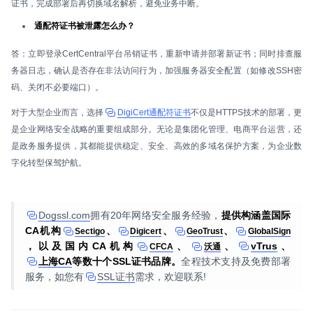
证书，完成部署后再切换域名解析，避免业务中断。
通配符证书被泄露怎么办？
答：立即登录CertCentral平台吊销证书，重新申请并部署新证书；同时排查服
务器日志，确认是否存在非法访问行为，加强服务器安全配置（如修改SSH密
码、关闭不必要端口）。
对于大型企业而言，选择
DigiCert通配符证书
不仅是HTTPS技术的部署，更
是企业网络安全战略的重要组成部分。无论是集团化管理、电商平台运营，还
是政务服务提供，其都能提供稳定、安全、高效的多域名保护方案，为企业数
字化转型保驾护航。
Dogssl.com
拥有20年网络安全服务经验，
提供构涵盖国际
CA机构
、
、
、
Sectigo
Digicert
GeoTrust
GlobalSign
，以及国内CA机构
、
、
vTrus
、
CFCA
沃通
上海CA
等数十个SSL证书品牌。
全程技术支持及免费部署
服务，如您有
SSL证书
需求，欢迎联系!