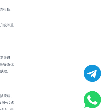
系统模板、
库升级等重
修复跟进，
风险等级优
置缺陷。
描策略、
漏洞分为5
≤6.9，中