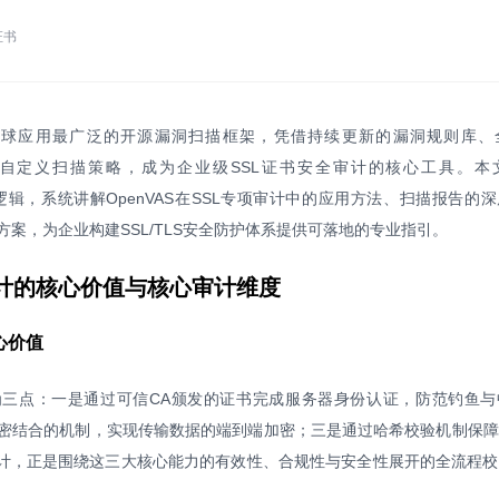
证书
作为全球应用最广泛的开源漏洞扫描框架，凭借持续更新的漏洞规则库、
灵活的自定义扫描策略，成为企业级SSL证书安全审计的核心工具。本
辑，系统讲解OpenVAS在SSL专项审计中的应用方法、扫描报告的
案，为企业构建SSL/TLS安全防护体系提供可落地的专业指引。
审计的核心价值与核心审计维度
心价值
力分为三点：一是通过可信CA颁发的证书完成服务器身份认证，防范钓鱼
密结合的机制，实现传输数据的端到端加密；三是通过哈希校验机制保障
审计，正是围绕这三大核心能力的有效性、合规性与安全性展开的全流程