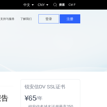
中文
CNY
搜索
Ctrl F
登录
注册
支持与服务
了解我们
锐安信DV SSL证书
报告
¥65
/年
锐安信多域名证书最高250