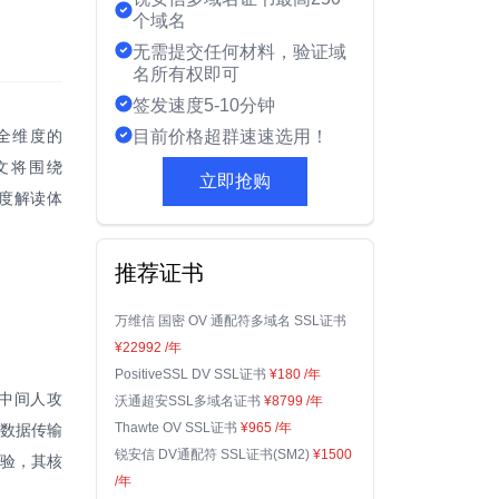
个域名
无需提交任何材料，验证域
名所有权即可
签发速度5-10分钟
全维度的
目前价格超群速速选用！
文将围绕
立即抢购
深度解读体
推荐证书
万维信 国密 OV 通配符多域名 SSL证书
¥22992
/年
PositiveSSL DV SSL证书
¥180
/年
与中间人攻
沃通超安SSL多域名证书
¥8799
/年
Thawte OV SSL证书
¥965
/年
数据传输
锐安信 DV通配符 SSL证书(SM2)
¥1500
校验，其核
/年