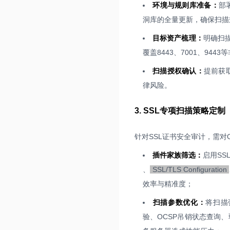
环境与规则库准备：
部
洞库的全量更新，确保扫描规
目标资产梳理：
明确扫
覆盖8443、7001、944
扫描授权确认：
提前获
律风险。
3. SSL专项扫描策略定制
针对SSL证书安全审计，需对
插件家族筛选：
启用SS
、
SSL/TLS Configuration
效率与精准度；
扫描参数优化：
将扫描强
验、OCSP吊销状态查询