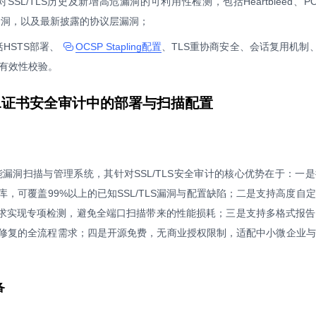
对SSL/TLS历史及新增高危漏洞的可利用性检测，包括Heartbleed、PO
经典漏洞，以及最新披露的协议层漏洞；
括HSTS部署、
OCSP Stapling配置
、TLS重协商安全、会话复用机制、
有效性校验。
SSL证书安全审计中的部署与扫描配置
功能漏洞扫描与管理系统，其针对SSL/TLS安全审计的核心优势在于：一
库，可覆盖99%以上的已知SSL/TLS漏洞与配置缺陷；二是支持高度自
需求实现专项检测，避免全端口扫描带来的性能损耗；三是支持多格式报
修复的全流程需求；四是开源免费，无商业授权限制，适配中小微企业与
备