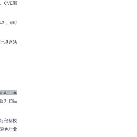
、CVE漏
43，同时
时规避法
abilities
提升扫描
书链完整校
，避免对业