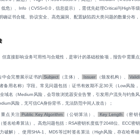
9，低危）、Info（CVSS=0.0，信息提示），需优先处理Critical与High
，明确证书合规、协议安全、高危漏洞、配置缺陷四大类问题的数量分布
读
等级，但直接影响业务可用性与合规性，是审计的基础校验项，报告中需重
告中会完整展示证书的
Subject
（主体）、
Issuer
（颁发机构）、
Validi
者备用名称）字段。常见问题包括：证书有效期不足30天（Low风险
务全域名（Medium风险，会导致浏览器安全告警，引发用户流失与钓鱼
dium风险，无可信CA身份背书，无法防范中间人攻击）；
：
重点关注
Public Key Algorithm
（公钥算法）、
Key Length
（密钥
（签名哈希算法）。高危问题包括：RSA密钥长度低于2048位、ECC密
被暴力破解）、使用SHA-1、MD5等过时签名算法（High风险，存在哈希