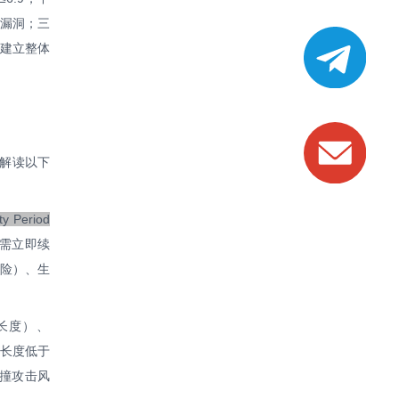
等级漏洞；三
，建立整体
点解读以下
ty Period
，需立即续
风险）、生
长度）、
钥长度低于
碰撞攻击风