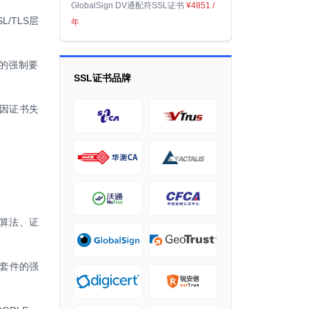
GlobalSign DV通配符SSL证书
¥4851
/
/TLS层
年
密的强制要
SSL证书品牌
因证书失
算法、证
密套件的强