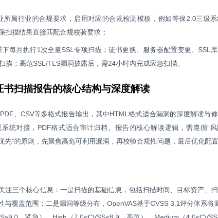
业所属行业的合规要求，启用对应的合规检测模板，例如等保2.0三级
，确保扫描结果直接匹配合规校验要求；
景下每月执行1次全量SSL专项扫描；证书更换、服务器配置变更、SSL
描；高危SSL/TLS漏洞披露后，需24小时内完成应急扫描。
SSL证书扫描报告的核心结构与深度解读
ML、PDF、CSV等多格式报告输出，其中HTML格式适合漏洞的深度解读与
规系统对接，PDF格式适合审计归档。报告的核心解读逻辑，需遵循“
优先”的原则，先聚焦高危可利用漏洞，再校验合规性问题，最后优化配
关注三个核心信息：一是扫描的基础信息，包括扫描时间、目标资产、扫
覆盖范围；二是漏洞等级分布，OpenVAS基于CVSS 3.1评分体系将
S≥9.0，紧急）、High（7.0≤CVSS≤8.9，高危）、Medium（4.0≤CVSS