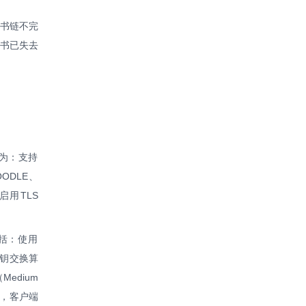
证书链不完
证书已失去
题为：支持
OODLE、
启用TLS
括：使用
密钥交换算
edium
险，客户端