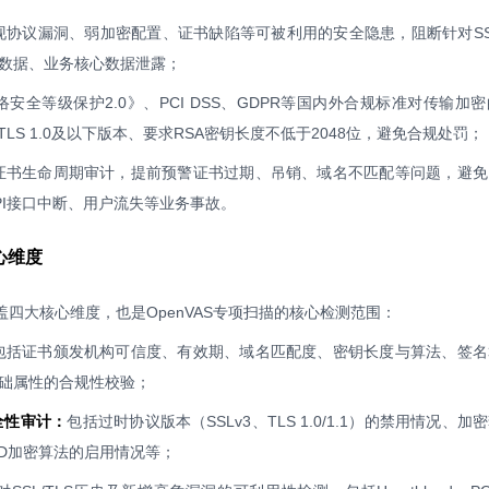
现协议漏洞、弱加密配置、证书缺陷等可被利用的安全隐患，阻断针对SSL
数据、业务核心数据泄露；
安全等级保护2.0》、PCI DSS、GDPR等国内外合规标准对传输加
用TLS 1.0及以下版本、要求RSA密钥长度不低于2048位，避免合规处罚；
证书生命周期审计，提前预警证书过期、吊销、域名不匹配等问题，避免
PI接口中断、用户流失等业务事故。
心维度
盖四大核心维度，也是OpenVAS专项扫描的核心检测范围：
包括证书颁发机构可信度、有效期、域名匹配度、密钥长度与算法、签名
础属性的合规性校验；
全性审计：
包括过时协议版本（SSLv3、TLS 1.0/1.1）的禁用情况、加
AD加密算法的启用情况等；