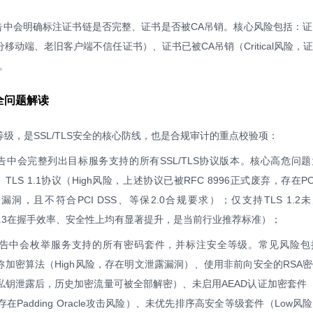
告中会明确标注证书链是否完整、证书是否被CA吊销。核心风险包括：
分移动端、老旧客户端不信任证书）、证书已被CA吊销（Critical风险，
。
安全问题解读
gh等级，是SSL/TLS安全的核心防线，也是合规审计的重点校验项：
告中会完整列出目标服务支持的所有SSL/TLS协议版本。核心高危问
1.0、TLS 1.1协议（High风险，上述协议已被RFC 8996正式废弃，存在P
漏洞，且不符合PCI DSS、等保2.0合规要求）；仅支持TLS 1.2未
，TLS 1.3在握手效率、安全性上均有显著提升，是当前行业推荐标准）；
告中会枚举服务支持的所有密码套件，并标注安全等级。常见风险包
弱对称加密算法（High风险，存在明文泄露漏洞）、使用非前向安全的RSA
器私钥泄露后，历史加密流量可被全部解密）、未启用AEAD认证加密套件（M
存在Padding Oracle攻击风险）、未优先排序高安全等级套件（Low风