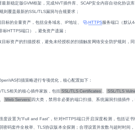
署最新稳定版GVM框架，完成NVT插件库、SCAP安全内容自动化协议库
则覆盖最新的SSL/TLS漏洞与合规要求；
描目标的全量资产，包括业务域名、IP地址、
HTTPS
服务端口（默认4
3等非标HTTPS端口），避免资产遗漏；
取目标资产的扫描授权，避免未经授权的扫描触发网络安全防护规则，同
OpenVAS扫描策略进行专项优化，核心配置如下：
L/TLS相关的核心插件家族，包括
SSL/TLS Certificates
、
SSL/TLS Vulner
、
Web Servers
四大类，禁用非必要的端口扫描、系统漏洞扫描插件，
度设置为“Full and Fast”，针对HTTPS端口开启深度检测，包括证
、弱密码套件全枚举、TLS协议版本全探测；合理设置并发数与超时时间